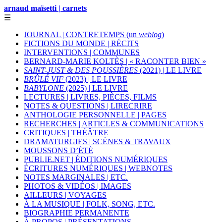
arnaud maïsetti | carnets
☰
JOURNAL | CONTRETEMPS (un
weblog
)
FICTIONS DU MONDE | RÉCITS
INTERVENTIONS | COMMUNES
BERNARD-MARIE KOLTÈS | « RACONTER BIEN »
SAINT-JUST & DES POUSSIÈRES
(2021) | LE LIVRE
BRÛLÉ VIF
(2023) | LE LIVRE
BABYLONE
(2025) | LE LIVRE
LECTURES | LIVRES, PIÈCES, FILMS
NOTES & QUESTIONS | LIRECRIRE
ANTHOLOGIE PERSONNELLE | PAGES
RECHERCHES | ARTICLES & COMMUNICATIONS
CRITIQUES | THÉÂTRE
DRAMATURGIES | SCÈNES & TRAVAUX
MOUSSONS D’ÉTÉ
PUBLIE.NET | ÉDITIONS NUMÉRIQUES
ÉCRITURES NUMÉRIQUES | WEBNOTES
NOTES MARGINALES | ETC.
PHOTOS & VIDÉOS | IMAGES
AILLEURS | VOYAGES
À LA MUSIQUE | FOLK, SONG, ETC.
BIOGRAPHIE PERMANENTE
À PROPOS | PRÉSENTATIONS