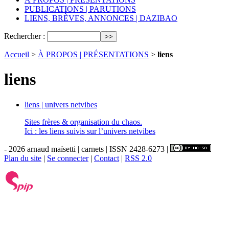
PUBLICATIONS | PARUTIONS
LIENS, BRÈVES, ANNONCES | DAZIBAO
Rechercher :
Accueil
>
À PROPOS | PRÉSENTATIONS
>
liens
liens
liens | univers netvibes
Sites frères & organisation du chaos.
Ici : les liens suivis sur l’univers netvibes
- 2026 arnaud maïsetti | carnets | ISSN 2428-6273 |
Plan du site
|
Se connecter
|
Contact
|
RSS 2.0