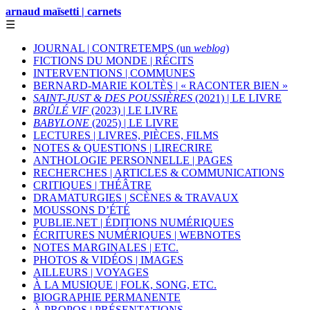
arnaud maïsetti | carnets
☰
JOURNAL | CONTRETEMPS (un
weblog
)
FICTIONS DU MONDE | RÉCITS
INTERVENTIONS | COMMUNES
BERNARD-MARIE KOLTÈS | « RACONTER BIEN »
SAINT-JUST & DES POUSSIÈRES
(2021) | LE LIVRE
BRÛLÉ VIF
(2023) | LE LIVRE
BABYLONE
(2025) | LE LIVRE
LECTURES | LIVRES, PIÈCES, FILMS
NOTES & QUESTIONS | LIRECRIRE
ANTHOLOGIE PERSONNELLE | PAGES
RECHERCHES | ARTICLES & COMMUNICATIONS
CRITIQUES | THÉÂTRE
DRAMATURGIES | SCÈNES & TRAVAUX
MOUSSONS D’ÉTÉ
PUBLIE.NET | ÉDITIONS NUMÉRIQUES
ÉCRITURES NUMÉRIQUES | WEBNOTES
NOTES MARGINALES | ETC.
PHOTOS & VIDÉOS | IMAGES
AILLEURS | VOYAGES
À LA MUSIQUE | FOLK, SONG, ETC.
BIOGRAPHIE PERMANENTE
À PROPOS | PRÉSENTATIONS