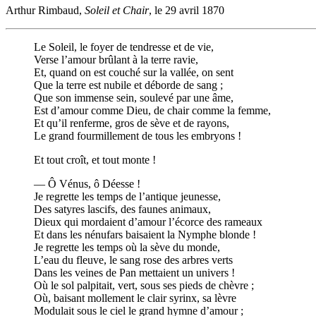
Arthur Rimbaud,
Soleil et Chair
, le 29 avril 1870
Le Soleil, le foyer de tendresse et de vie,
Verse l’amour brûlant à la terre ravie,
Et, quand on est couché sur la vallée, on sent
Que la terre est nubile et déborde de sang ;
Que son immense sein, soulevé par une âme,
Est d’amour comme Dieu, de chair comme la femme,
Et qu’il renferme, gros de sève et de rayons,
Le grand fourmillement de tous les embryons !
Et tout croît, et tout monte !
— Ô Vénus, ô Déesse !
Je regrette les temps de l’antique jeunesse,
Des satyres lascifs, des faunes animaux,
Dieux qui mordaient d’amour l’écorce des rameaux
Et dans les nénufars baisaient la Nymphe blonde !
Je regrette les temps où la sève du monde,
L’eau du fleuve, le sang rose des arbres verts
Dans les veines de Pan mettaient un univers !
Où le sol palpitait, vert, sous ses pieds de chèvre ;
Où, baisant mollement le clair syrinx, sa lèvre
Modulait sous le ciel le grand hymne d’amour ;