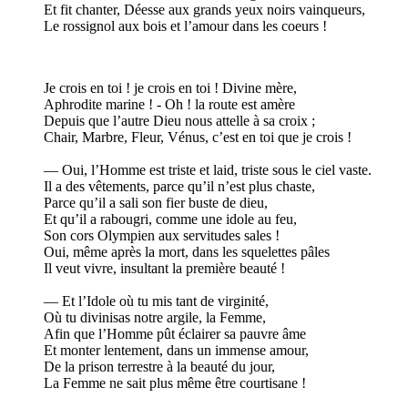
Et fit chanter, Déesse aux grands yeux noirs vainqueurs,
Le rossignol aux bois et l’amour dans les coeurs !
Je crois en toi ! je crois en toi ! Divine mère,
Aphrodite marine ! - Oh ! la route est amère
Depuis que l’autre Dieu nous attelle à sa croix ;
Chair, Marbre, Fleur, Vénus, c’est en toi que je crois !
— Oui, l’Homme est triste et laid, triste sous le ciel vaste.
Il a des vêtements, parce qu’il n’est plus chaste,
Parce qu’il a sali son fier buste de dieu,
Et qu’il a rabougri, comme une idole au feu,
Son cors Olympien aux servitudes sales !
Oui, même après la mort, dans les squelettes pâles
Il veut vivre, insultant la première beauté !
— Et l’Idole où tu mis tant de virginité,
Où tu divinisas notre argile, la Femme,
Afin que l’Homme pût éclairer sa pauvre âme
Et monter lentement, dans un immense amour,
De la prison terrestre à la beauté du jour,
La Femme ne sait plus même être courtisane !