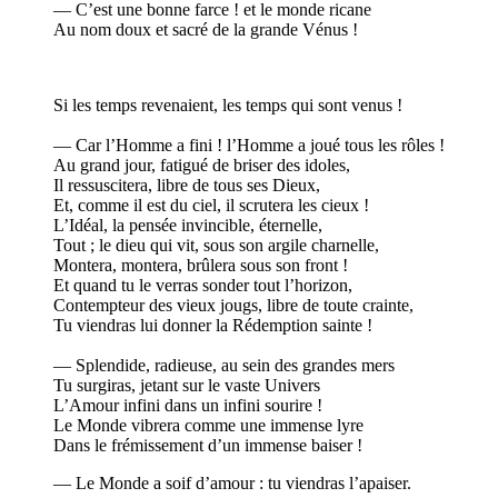
— C’est une bonne farce ! et le monde ricane
Au nom doux et sacré de la grande Vénus !
Si les temps revenaient, les temps qui sont venus !
— Car l’Homme a fini ! l’Homme a joué tous les rôles !
Au grand jour, fatigué de briser des idoles,
Il ressuscitera, libre de tous ses Dieux,
Et, comme il est du ciel, il scrutera les cieux !
L’Idéal, la pensée invincible, éternelle,
Tout ; le dieu qui vit, sous son argile charnelle,
Montera, montera, brûlera sous son front !
Et quand tu le verras sonder tout l’horizon,
Contempteur des vieux jougs, libre de toute crainte,
Tu viendras lui donner la Rédemption sainte !
— Splendide, radieuse, au sein des grandes mers
Tu surgiras, jetant sur le vaste Univers
L’Amour infini dans un infini sourire !
Le Monde vibrera comme une immense lyre
Dans le frémissement d’un immense baiser !
— Le Monde a soif d’amour : tu viendras l’apaiser.