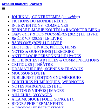
arnaud maïsetti | carnets
☰
JOURNAL | CONTRETEMPS (un
weblog
)
FICTIONS DU MONDE | RÉCITS
INTERVENTIONS | COMMUNES
BERNARD-MARIE KOLTÈS | « RACONTER BIEN »
SAINT-JUST & DES POUSSIÈRES
(2021) | LE LIVRE
BRÛLÉ VIF
(2023) | LE LIVRE
BABYLONE
(2025) | LE LIVRE
LECTURES | LIVRES, PIÈCES, FILMS
NOTES & QUESTIONS | LIRECRIRE
ANTHOLOGIE PERSONNELLE | PAGES
RECHERCHES | ARTICLES & COMMUNICATIONS
CRITIQUES | THÉÂTRE
DRAMATURGIES | SCÈNES & TRAVAUX
MOUSSONS D’ÉTÉ
PUBLIE.NET | ÉDITIONS NUMÉRIQUES
ÉCRITURES NUMÉRIQUES | WEBNOTES
NOTES MARGINALES | ETC.
PHOTOS & VIDÉOS | IMAGES
AILLEURS | VOYAGES
À LA MUSIQUE | FOLK, SONG, ETC.
BIOGRAPHIE PERMANENTE
À PROPOS | PRÉSENTATIONS