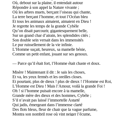
Où, debout sur la plaine, il entendait autour
Répondre à son appel la Nature vivante ;
Où les arbres muets, berçant l’oiseau qui chante,
La terre berçant l’homme, et tout l’Océan bleu
Et tous les animaux aimaient, aimaient en Dieu !
Je regrette les temps de la grande Cybèle
Qu’on disait parcourir, gigantesquement belle,
Sur un grand char d’airain, les splendides cités ;
Son double sein versait dans les immensités
Le pur ruissellement de la vie infinie.
L’Homme suçait, heureux, sa mamelle bénie,
Comme un petit enfant, jouant sur ses genoux.
— Parce qu’il était fort, l’Homme était chaste et doux.
Misère ! Maintenant il dit : Je sais les choses,
Et va, les yeux fermés et les oreilles closes.
Et pourtant, plus de dieux ! plus de dieux ! l’Homme est Roi,
L’Homme est Dieu ! Mais l’Amour, voilà la grande Foi !
Oh ! si l’homme puisait encore à ta mamelle,
Grande mère des dieux et des hommes, Cybèle ;
S’il n’avait pas laissé l’immortelle Astarté
Qui jadis, émergeant dans l’immense clarté
Des flots bleus, fleur de chair que la vague parfume,
Montra son nombril rose où vint neiger l’écume,