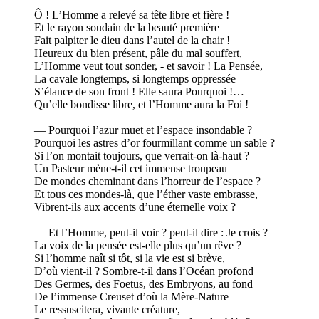
Ô ! L’Homme a relevé sa tête libre et fière !
Et le rayon soudain de la beauté première
Fait palpiter le dieu dans l’autel de la chair !
Heureux du bien présent, pâle du mal souffert,
L’Homme veut tout sonder, - et savoir ! La Pensée,
La cavale longtemps, si longtemps oppressée
S’élance de son front ! Elle saura Pourquoi !…
Qu’elle bondisse libre, et l’Homme aura la Foi !
— Pourquoi l’azur muet et l’espace insondable ?
Pourquoi les astres d’or fourmillant comme un sable ?
Si l’on montait toujours, que verrait-on là-haut ?
Un Pasteur mène-t-il cet immense troupeau
De mondes cheminant dans l’horreur de l’espace ?
Et tous ces mondes-là, que l’éther vaste embrasse,
Vibrent-ils aux accents d’une éternelle voix ?
— Et l’Homme, peut-il voir ? peut-il dire : Je crois ?
La voix de la pensée est-elle plus qu’un rêve ?
Si l’homme naît si tôt, si la vie est si brève,
D’où vient-il ? Sombre-t-il dans l’Océan profond
Des Germes, des Foetus, des Embryons, au fond
De l’immense Creuset d’où la Mère-Nature
Le ressuscitera, vivante créature,