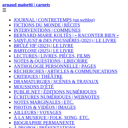
arnaud maïsetti | carnets
☰
JOURNAL | CONTRETEMPS (un
weblog
)
FICTIONS DU MONDE | RÉCITS
INTERVENTIONS | COMMUNES
BERNARD-MARIE KOLTÈS | « RACONTER BIEN »
SAINT-JUST & DES POUSSIÈRES
(2021) | LE LIVRE
BRÛLÉ VIF
(2023) | LE LIVRE
BABYLONE
(2025) | LE LIVRE
LECTURES | LIVRES, PIÈCES, FILMS
NOTES & QUESTIONS | LIRECRIRE
ANTHOLOGIE PERSONNELLE | PAGES
RECHERCHES | ARTICLES & COMMUNICATIONS
CRITIQUES | THÉÂTRE
DRAMATURGIES | SCÈNES & TRAVAUX
MOUSSONS D’ÉTÉ
PUBLIE.NET | ÉDITIONS NUMÉRIQUES
ÉCRITURES NUMÉRIQUES | WEBNOTES
NOTES MARGINALES | ETC.
PHOTOS & VIDÉOS | IMAGES
AILLEURS | VOYAGES
À LA MUSIQUE | FOLK, SONG, ETC.
BIOGRAPHIE PERMANENTE
À PROPOS | PRÉSENTATIONS