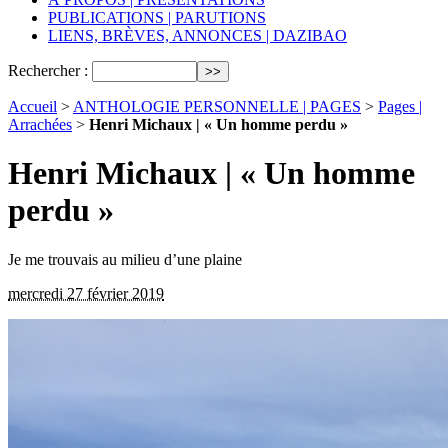
PUBLICATIONS | PARUTIONS
LIENS, BRÈVES, ANNONCES | DAZIBAO
Rechercher :
Accueil
>
ANTHOLOGIE PERSONNELLE | PAGES
>
Pages |
Arrachées
>
Henri Michaux | « Un homme perdu »
Henri Michaux | « Un homme
perdu »
Je me trouvais au milieu d’une plaine
mercredi 27 février 2019