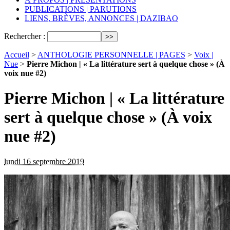
PUBLICATIONS | PARUTIONS
LIENS, BRÈVES, ANNONCES | DAZIBAO
Rechercher :
Accueil
>
ANTHOLOGIE PERSONNELLE | PAGES
>
Voix |
Nue
>
Pierre Michon | « La littérature sert à quelque chose » (À
voix nue #2)
Pierre Michon | « La littérature
sert à quelque chose » (À voix
nue #2)
lundi 16 septembre 2019