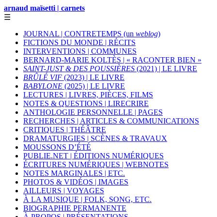
arnaud maïsetti | carnets
☰
JOURNAL | CONTRETEMPS (un
weblog
)
FICTIONS DU MONDE | RÉCITS
INTERVENTIONS | COMMUNES
BERNARD-MARIE KOLTÈS | « RACONTER BIEN »
SAINT-JUST & DES POUSSIÈRES
(2021) | LE LIVRE
BRÛLÉ VIF
(2023) | LE LIVRE
BABYLONE
(2025) | LE LIVRE
LECTURES | LIVRES, PIÈCES, FILMS
NOTES & QUESTIONS | LIRECRIRE
ANTHOLOGIE PERSONNELLE | PAGES
RECHERCHES | ARTICLES & COMMUNICATIONS
CRITIQUES | THÉÂTRE
DRAMATURGIES | SCÈNES & TRAVAUX
MOUSSONS D’ÉTÉ
PUBLIE.NET | ÉDITIONS NUMÉRIQUES
ÉCRITURES NUMÉRIQUES | WEBNOTES
NOTES MARGINALES | ETC.
PHOTOS & VIDÉOS | IMAGES
AILLEURS | VOYAGES
À LA MUSIQUE | FOLK, SONG, ETC.
BIOGRAPHIE PERMANENTE
À PROPOS | PRÉSENTATIONS