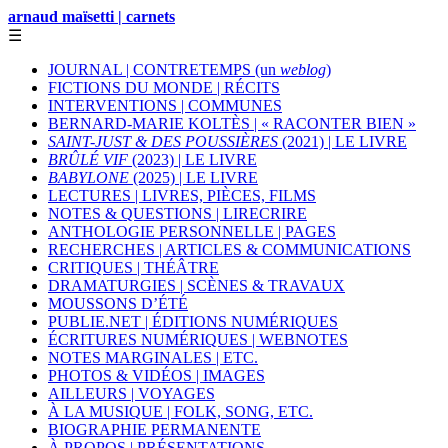
arnaud maïsetti | carnets
☰
JOURNAL | CONTRETEMPS (un
weblog
)
FICTIONS DU MONDE | RÉCITS
INTERVENTIONS | COMMUNES
BERNARD-MARIE KOLTÈS | « RACONTER BIEN »
SAINT-JUST & DES POUSSIÈRES
(2021) | LE LIVRE
BRÛLÉ VIF
(2023) | LE LIVRE
BABYLONE
(2025) | LE LIVRE
LECTURES | LIVRES, PIÈCES, FILMS
NOTES & QUESTIONS | LIRECRIRE
ANTHOLOGIE PERSONNELLE | PAGES
RECHERCHES | ARTICLES & COMMUNICATIONS
CRITIQUES | THÉÂTRE
DRAMATURGIES | SCÈNES & TRAVAUX
MOUSSONS D’ÉTÉ
PUBLIE.NET | ÉDITIONS NUMÉRIQUES
ÉCRITURES NUMÉRIQUES | WEBNOTES
NOTES MARGINALES | ETC.
PHOTOS & VIDÉOS | IMAGES
AILLEURS | VOYAGES
À LA MUSIQUE | FOLK, SONG, ETC.
BIOGRAPHIE PERMANENTE
À PROPOS | PRÉSENTATIONS