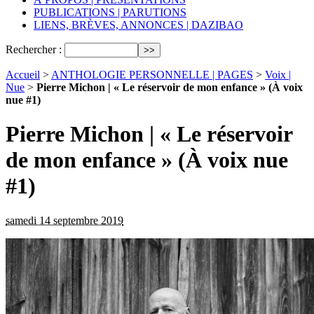
PUBLICATIONS | PARUTIONS
LIENS, BRÈVES, ANNONCES | DAZIBAO
Rechercher :
Accueil
>
ANTHOLOGIE PERSONNELLE | PAGES
>
Voix |
Nue
>
Pierre Michon | « Le réservoir de mon enfance » (À voix
nue #1)
Pierre Michon | « Le réservoir
de mon enfance » (À voix nue
#1)
samedi 14 septembre 2019