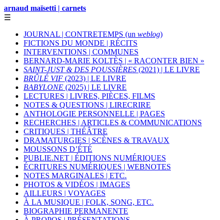
arnaud maïsetti | carnets
☰
JOURNAL | CONTRETEMPS (un
weblog
)
FICTIONS DU MONDE | RÉCITS
INTERVENTIONS | COMMUNES
BERNARD-MARIE KOLTÈS | « RACONTER BIEN »
SAINT-JUST & DES POUSSIÈRES
(2021) | LE LIVRE
BRÛLÉ VIF
(2023) | LE LIVRE
BABYLONE
(2025) | LE LIVRE
LECTURES | LIVRES, PIÈCES, FILMS
NOTES & QUESTIONS | LIRECRIRE
ANTHOLOGIE PERSONNELLE | PAGES
RECHERCHES | ARTICLES & COMMUNICATIONS
CRITIQUES | THÉÂTRE
DRAMATURGIES | SCÈNES & TRAVAUX
MOUSSONS D’ÉTÉ
PUBLIE.NET | ÉDITIONS NUMÉRIQUES
ÉCRITURES NUMÉRIQUES | WEBNOTES
NOTES MARGINALES | ETC.
PHOTOS & VIDÉOS | IMAGES
AILLEURS | VOYAGES
À LA MUSIQUE | FOLK, SONG, ETC.
BIOGRAPHIE PERMANENTE
À PROPOS | PRÉSENTATIONS