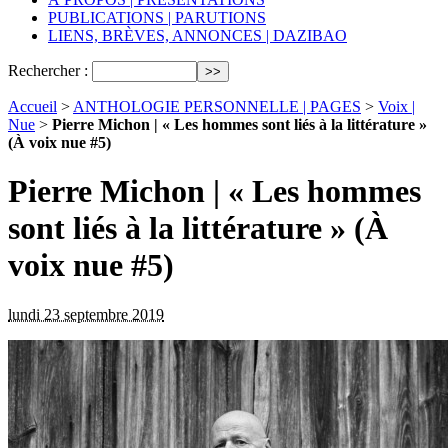
PUBLICATIONS | PARUTIONS
LIENS, BRÈVES, ANNONCES | DAZIBAO
Rechercher :
Accueil
>
ANTHOLOGIE PERSONNELLE | PAGES
>
Voix |
Nue
>
Pierre Michon | « Les hommes sont liés à la littérature »
(À voix nue #5)
Pierre Michon | « Les hommes
sont liés à la littérature » (À
voix nue #5)
lundi 23 septembre 2019