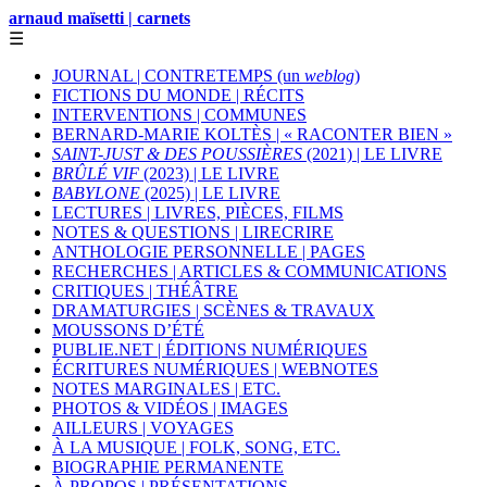
arnaud maïsetti | carnets
☰
JOURNAL | CONTRETEMPS (un
weblog
)
FICTIONS DU MONDE | RÉCITS
INTERVENTIONS | COMMUNES
BERNARD-MARIE KOLTÈS | « RACONTER BIEN »
SAINT-JUST & DES POUSSIÈRES
(2021) | LE LIVRE
BRÛLÉ VIF
(2023) | LE LIVRE
BABYLONE
(2025) | LE LIVRE
LECTURES | LIVRES, PIÈCES, FILMS
NOTES & QUESTIONS | LIRECRIRE
ANTHOLOGIE PERSONNELLE | PAGES
RECHERCHES | ARTICLES & COMMUNICATIONS
CRITIQUES | THÉÂTRE
DRAMATURGIES | SCÈNES & TRAVAUX
MOUSSONS D’ÉTÉ
PUBLIE.NET | ÉDITIONS NUMÉRIQUES
ÉCRITURES NUMÉRIQUES | WEBNOTES
NOTES MARGINALES | ETC.
PHOTOS & VIDÉOS | IMAGES
AILLEURS | VOYAGES
À LA MUSIQUE | FOLK, SONG, ETC.
BIOGRAPHIE PERMANENTE
À PROPOS | PRÉSENTATIONS