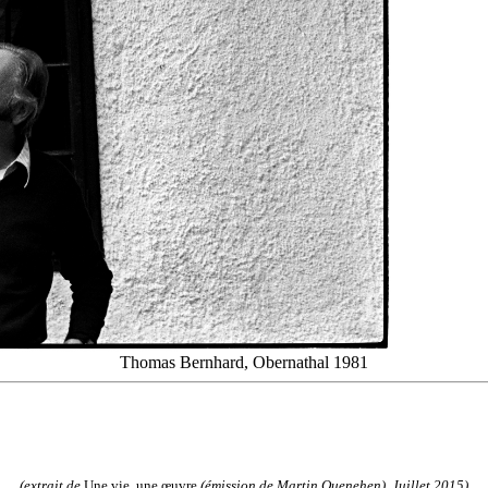
Thomas Bernhard, Obernathal 1981
(extrait de
Une vie, une œuvre
(émission de Martin Quenehen), Juillet 2015)