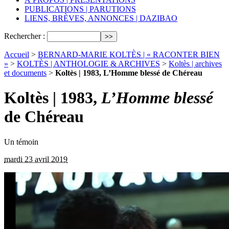
PUBLICATIONS | PARUTIONS
LIENS, BRÈVES, ANNONCES | DAZIBAO
Rechercher :
Accueil
>
BERNARD-MARIE KOLTÈS | « RACONTER BIEN
»
>
KOLTÈS | ANTHOLOGIE & ARCHIVES
>
Koltès | archives
et documents
>
Koltès | 1983, L’Homme blessé de Chéreau
Koltès | 1983,
L’Homme blessé
de Chéreau
Un témoin
mardi 23 avril 2019