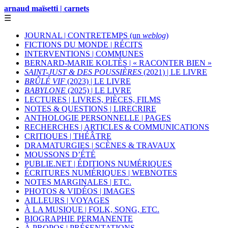
arnaud maïsetti | carnets
☰
JOURNAL | CONTRETEMPS (un
weblog
)
FICTIONS DU MONDE | RÉCITS
INTERVENTIONS | COMMUNES
BERNARD-MARIE KOLTÈS | « RACONTER BIEN »
SAINT-JUST & DES POUSSIÈRES
(2021) | LE LIVRE
BRÛLÉ VIF
(2023) | LE LIVRE
BABYLONE
(2025) | LE LIVRE
LECTURES | LIVRES, PIÈCES, FILMS
NOTES & QUESTIONS | LIRECRIRE
ANTHOLOGIE PERSONNELLE | PAGES
RECHERCHES | ARTICLES & COMMUNICATIONS
CRITIQUES | THÉÂTRE
DRAMATURGIES | SCÈNES & TRAVAUX
MOUSSONS D’ÉTÉ
PUBLIE.NET | ÉDITIONS NUMÉRIQUES
ÉCRITURES NUMÉRIQUES | WEBNOTES
NOTES MARGINALES | ETC.
PHOTOS & VIDÉOS | IMAGES
AILLEURS | VOYAGES
À LA MUSIQUE | FOLK, SONG, ETC.
BIOGRAPHIE PERMANENTE
À PROPOS | PRÉSENTATIONS