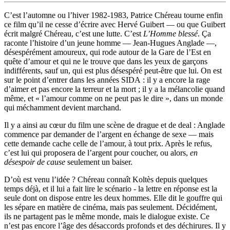
C’est l’automne ou l’hiver 1982-1983, Patrice Chéreau tourne enfin
ce film qu’il ne cesse d’écrire avec Hervé Guibert — ou que Guibert
écrit malgré Chéreau, c’est une lutte. C’est
L’Homme blessé
. Ça
raconte l’histoire d’un jeune homme — Jean-Hugues Anglade —,
désespérément amoureux, qui rode autour de la Gare de l’Est en
quête d’amour et qui ne le trouve que dans les yeux de garçons
indifférents, sauf un, qui est plus désespéré peut-être que lui. On est
sur le point d’entrer dans les années SIDA : il y a encore la rage
d’aimer et pas encore la terreur et la mort ; il y a la mélancolie quand
même, et « l’amour comme on ne peut pas le dire », dans un monde
qui méchamment devient marchand.
Il y a ainsi au cœur du film une scène de drague et de deal : Anglade
commence par demander de l’argent en échange de sexe — mais
cette demande cache celle de l’amour, à tout prix. Après le refus,
c’est lui qui proposera de l’argent pour coucher, ou alors,
en
désespoir de cause
seulement un baiser.
D’où est venu l’idée ? Chéreau connaît Koltès depuis quelques
temps déjà, et il lui a fait lire le scénario - la lettre en réponse est la
seule dont on dispose entre les deux hommes. Elle dit le gouffre qui
les sépare en matière de cinéma, mais pas seulement. Décidément,
ils ne partagent pas le même monde, mais le dialogue existe. Ce
n’est pas encore l’âge des désaccords profonds et des déchirures. Il y