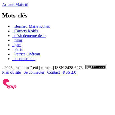
Arnaud Maïsetti
Mots-clés
_Bernard-Marie Koltès
_Carnets Koltès
_désir demeuré désir
_films
_gare
_Paris
_Patrice Chéreau
_raconter bien
- 2026 arnaud maïsetti | carnets | ISSN 2428-6273 |
Plan du site
|
Se connecter
|
Contact
|
RSS 2.0