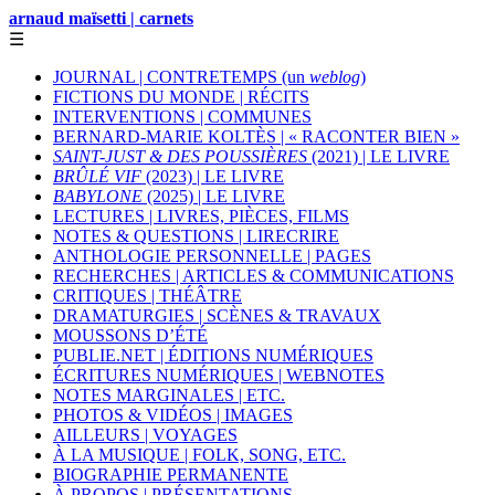
arnaud maïsetti | carnets
☰
JOURNAL | CONTRETEMPS (un
weblog
)
FICTIONS DU MONDE | RÉCITS
INTERVENTIONS | COMMUNES
BERNARD-MARIE KOLTÈS | « RACONTER BIEN »
SAINT-JUST & DES POUSSIÈRES
(2021) | LE LIVRE
BRÛLÉ VIF
(2023) | LE LIVRE
BABYLONE
(2025) | LE LIVRE
LECTURES | LIVRES, PIÈCES, FILMS
NOTES & QUESTIONS | LIRECRIRE
ANTHOLOGIE PERSONNELLE | PAGES
RECHERCHES | ARTICLES & COMMUNICATIONS
CRITIQUES | THÉÂTRE
DRAMATURGIES | SCÈNES & TRAVAUX
MOUSSONS D’ÉTÉ
PUBLIE.NET | ÉDITIONS NUMÉRIQUES
ÉCRITURES NUMÉRIQUES | WEBNOTES
NOTES MARGINALES | ETC.
PHOTOS & VIDÉOS | IMAGES
AILLEURS | VOYAGES
À LA MUSIQUE | FOLK, SONG, ETC.
BIOGRAPHIE PERMANENTE
À PROPOS | PRÉSENTATIONS