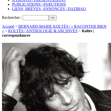
PUBLICATIONS | PARUTIONS
LIENS, BRÈVES, ANNONCES | DAZIBAO
Rechercher :
Accueil
>
BERNARD-MARIE KOLTÈS | « RACONTER BIEN
»
>
KOLTÈS | ANTHOLOGIE & ARCHIVES
>
Koltès |
correspondances