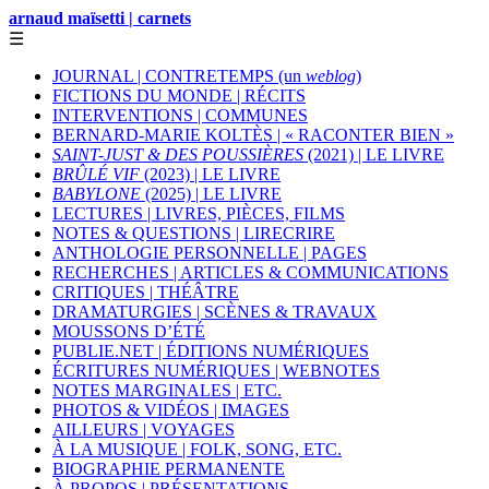
arnaud maïsetti | carnets
☰
JOURNAL | CONTRETEMPS (un
weblog
)
FICTIONS DU MONDE | RÉCITS
INTERVENTIONS | COMMUNES
BERNARD-MARIE KOLTÈS | « RACONTER BIEN »
SAINT-JUST & DES POUSSIÈRES
(2021) | LE LIVRE
BRÛLÉ VIF
(2023) | LE LIVRE
BABYLONE
(2025) | LE LIVRE
LECTURES | LIVRES, PIÈCES, FILMS
NOTES & QUESTIONS | LIRECRIRE
ANTHOLOGIE PERSONNELLE | PAGES
RECHERCHES | ARTICLES & COMMUNICATIONS
CRITIQUES | THÉÂTRE
DRAMATURGIES | SCÈNES & TRAVAUX
MOUSSONS D’ÉTÉ
PUBLIE.NET | ÉDITIONS NUMÉRIQUES
ÉCRITURES NUMÉRIQUES | WEBNOTES
NOTES MARGINALES | ETC.
PHOTOS & VIDÉOS | IMAGES
AILLEURS | VOYAGES
À LA MUSIQUE | FOLK, SONG, ETC.
BIOGRAPHIE PERMANENTE
À PROPOS | PRÉSENTATIONS