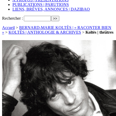
PUBLICATIONS | PARUTIONS
LIENS, BRÈVES, ANNONCES | DAZIBAO
Rechercher :
Accueil
>
BERNARD-MARIE KOLTÈS | « RACONTER BIEN
»
>
KOLTÈS | ANTHOLOGIE & ARCHIVES
>
Koltès | théâtres