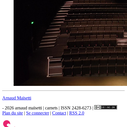
Arnaud Maïsetti
- 2026 arnaud maïsetti | carnets | ISSN 2428-6273 |
Plan du site
|
Se connecter
|
Contact
|
RSS 2.0