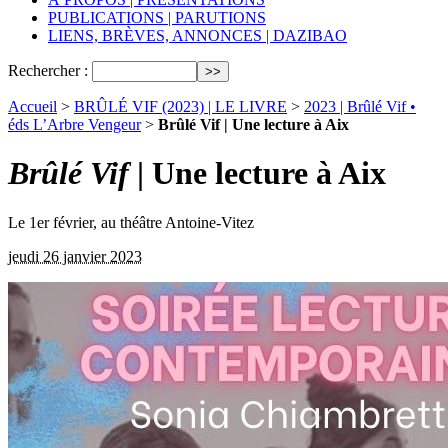
PUBLICATIONS | PARUTIONS
LIENS, BRÈVES, ANNONCES | DAZIBAO
Rechercher :
Accueil
>
BRÛLÉ VIF (2023) | LE LIVRE
>
2023 | Brûlé Vif •
éds L’Arbre Vengeur
>
Brûlé Vif | Une lecture à Aix
Brûlé Vif
| Une lecture à Aix
Le 1er février, au théâtre Antoine-Vitez
jeudi 26 janvier 2023