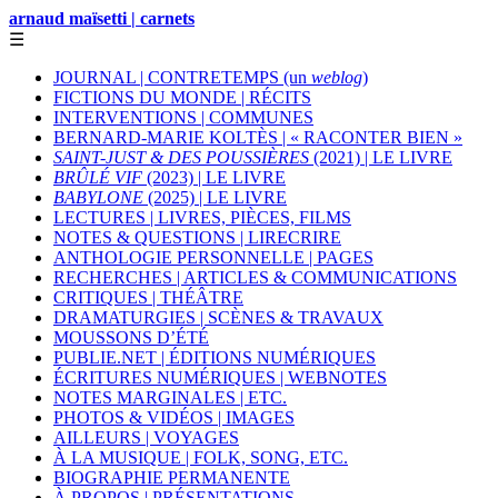
arnaud maïsetti | carnets
☰
JOURNAL | CONTRETEMPS (un
weblog
)
FICTIONS DU MONDE | RÉCITS
INTERVENTIONS | COMMUNES
BERNARD-MARIE KOLTÈS | « RACONTER BIEN »
SAINT-JUST & DES POUSSIÈRES
(2021) | LE LIVRE
BRÛLÉ VIF
(2023) | LE LIVRE
BABYLONE
(2025) | LE LIVRE
LECTURES | LIVRES, PIÈCES, FILMS
NOTES & QUESTIONS | LIRECRIRE
ANTHOLOGIE PERSONNELLE | PAGES
RECHERCHES | ARTICLES & COMMUNICATIONS
CRITIQUES | THÉÂTRE
DRAMATURGIES | SCÈNES & TRAVAUX
MOUSSONS D’ÉTÉ
PUBLIE.NET | ÉDITIONS NUMÉRIQUES
ÉCRITURES NUMÉRIQUES | WEBNOTES
NOTES MARGINALES | ETC.
PHOTOS & VIDÉOS | IMAGES
AILLEURS | VOYAGES
À LA MUSIQUE | FOLK, SONG, ETC.
BIOGRAPHIE PERMANENTE
À PROPOS | PRÉSENTATIONS