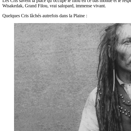
Les Cris savent la place qu’occupe le filou en ce bas monde et le respe
Wisakedak, Grand Filou, vrai salopard, immense vivant.
Quelques Cris lâchés autrefois dans la Plaine :