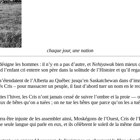
chaque jour, une nation
 désigne les hommes : il n’y en a pas d’autre, et
Nehiyawak
bien mieux q
d l’enfant cri enterre son père dans la solitude de l’Histoire et qu’il reg
ris s’étendaient de l’Alberta au Québec jusqu’en Saskatchewan dans d’i
 Cris – pour massacrer un peuple, il faut d’abord tuer un nom en le re
es l’hiver, les Cris n’ont jamais cessé de suivre l’ombre et la proie — on
x de bêtes qu’on a tuées ; on ne tue les bêtes que parce qu’on les a tués 
urra être injuste de les assembler ainsi, Moskégons de l’Ouest, Cris de 
e seule langue qui parle en eux, et ils célèbrent le soleil de la même da