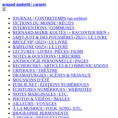
arnaud maïsetti | carnets
☰
JOURNAL | CONTRETEMPS (un
weblog
)
FICTIONS DU MONDE | RÉCITS
INTERVENTIONS | COMMUNES
BERNARD-MARIE KOLTÈS | « RACONTER BIEN »
SAINT-JUST & DES POUSSIÈRES
(2021) | LE LIVRE
BRÛLÉ VIF
(2023) | LE LIVRE
BABYLONE
(2025) | LE LIVRE
LECTURES | LIVRES, PIÈCES, FILMS
NOTES & QUESTIONS | LIRECRIRE
ANTHOLOGIE PERSONNELLE | PAGES
RECHERCHES | ARTICLES & COMMUNICATIONS
CRITIQUES | THÉÂTRE
DRAMATURGIES | SCÈNES & TRAVAUX
MOUSSONS D’ÉTÉ
PUBLIE.NET | ÉDITIONS NUMÉRIQUES
ÉCRITURES NUMÉRIQUES | WEBNOTES
NOTES MARGINALES | ETC.
PHOTOS & VIDÉOS | IMAGES
AILLEURS | VOYAGES
À LA MUSIQUE | FOLK, SONG, ETC.
BIOGRAPHIE PERMANENTE
À PROPOS | PRÉSENTATIONS