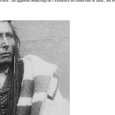
ctent : on apprend beaucoup de l’existence en observant le filou ; les réc