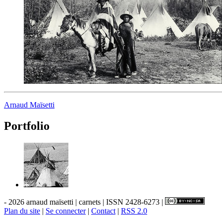
Arnaud Maïsetti
Portfolio
- 2026 arnaud maïsetti | carnets | ISSN 2428-6273 |
Plan du site
|
Se connecter
|
Contact
|
RSS 2.0