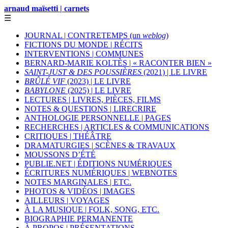
arnaud maïsetti | carnets
☰
JOURNAL | CONTRETEMPS (un
weblog
)
FICTIONS DU MONDE | RÉCITS
INTERVENTIONS | COMMUNES
BERNARD-MARIE KOLTÈS | « RACONTER BIEN »
SAINT-JUST & DES POUSSIÈRES
(2021) | LE LIVRE
BRÛLÉ VIF
(2023) | LE LIVRE
BABYLONE
(2025) | LE LIVRE
LECTURES | LIVRES, PIÈCES, FILMS
NOTES & QUESTIONS | LIRECRIRE
ANTHOLOGIE PERSONNELLE | PAGES
RECHERCHES | ARTICLES & COMMUNICATIONS
CRITIQUES | THÉÂTRE
DRAMATURGIES | SCÈNES & TRAVAUX
MOUSSONS D’ÉTÉ
PUBLIE.NET | ÉDITIONS NUMÉRIQUES
ÉCRITURES NUMÉRIQUES | WEBNOTES
NOTES MARGINALES | ETC.
PHOTOS & VIDÉOS | IMAGES
AILLEURS | VOYAGES
À LA MUSIQUE | FOLK, SONG, ETC.
BIOGRAPHIE PERMANENTE
À PROPOS | PRÉSENTATIONS