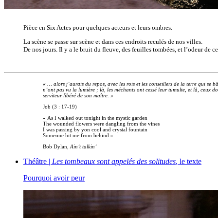
Pièce en Six Actes pour quelques acteurs et leurs ombres.
La scène se passe sur scène et dans ces endroits reculés de nos villes.
De nos jours. Il y a le bruit du fleuve, des feuilles tombées, et l’odeur de ce
« … alors j’aurais du repos, avec les rois et les conseillers de la terre qui se
n’ont pas vu la lumière ; là, les méchants ont cessé leur tumulte, et là, ceux don
serviteur libéré de son maître. »
Job (3 : 17-19)
« As I walked out tonight in the mystic garden
The wounded flowers were dangling from the vines
I was passing by yon cool and crystal fountain
Someone hit me from behind »
Bob Dylan,
Ain’t talkin’
Théâtre |
Les tombeaux sont appelés des solitudes
, le texte
Pourquoi avoir peur