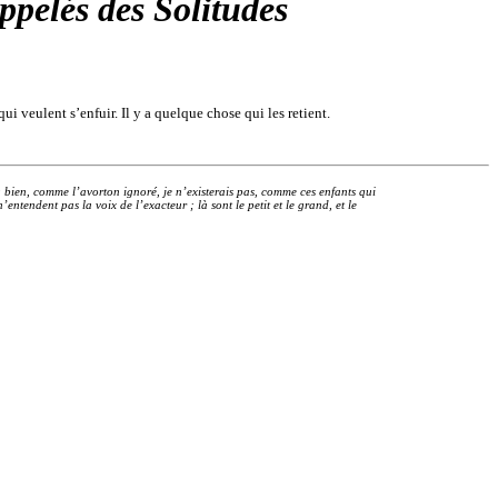
pelés des Solitudes
qui veulent s’enfuir. Il y a quelque chose qui les retient.
 ou bien, comme l’avorton ignoré, je n’existerais pas, comme ces enfants qui
’entendent pas la voix de l’exacteur ; là sont le petit et le grand, et le