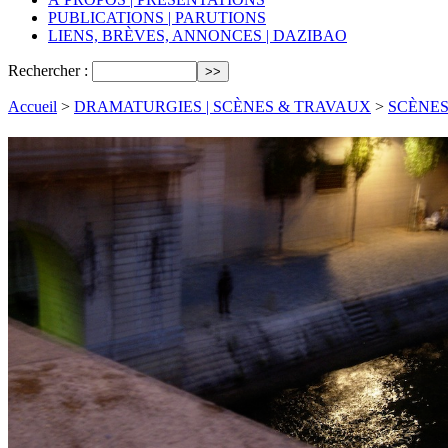
PUBLICATIONS | PARUTIONS
LIENS, BRÈVES, ANNONCES | DAZIBAO
Rechercher :
Accueil
>
DRAMATURGIES | SCÈNES & TRAVAUX
>
SCÈNES