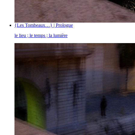
{Les Tombeaux…} | Prologue
le lieu ; le temps ; la lumière