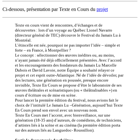
Ci-dessous, présentation par Texte en Cours du
projet
Texte en cours vient de rencontres, d’échanges et de
découvertes : lors d’un voyage au Québec Lionel Navarro
(directeur général de TEC) découvre le Festival du Jamais Lu à
Montréal.
L’étincelle est née, pourquoi ne pas importer l’idée – simple et
forte – en France, à Montpellier ?
Le concept : sélectionner des œuvres inédites ou, au moins,
n’ayant jamais été déjà officiellement présentées. Avec l’accord
et les encouragements des fondateurs du Jamais Lu Marcelle
Dubois et David Lavoie, notre Équipe a souhaité relayer ce
projet et cet esprit outre-Atlantique. Né de l’idée de dévoiler, par
des lectures, une génération en poussée, presque encore
invisible, Texte En Cours se propose d’être le laboratoire de ses
œuvres théâtrales et scénaristiques (ou « théâtralisables ») en
cours d’écriture ou de mise en scène.
Pour lancer la première édition du festival, nous avions fait le
choix de l’intitulé Le Jamais Lu –Génération, aujourd’hui Texte
En Cours prend son envol avec un nouveau nom.
Texte En Cours met l’accent, avec bienveillance, sur une
génération (18-35 ans) d’auteurs, de comédiens, de techniciens,
d’artistes liés à la scène et au cinéma (la première édition porta
sur des auteurs liés au Languedoc- Roussillon).