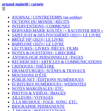
arnaud maïsetti | carnets
☰
JOURNAL | CONTRETEMPS (un
weblog
)
FICTIONS DU MONDE | RÉCITS
INTERVENTIONS | COMMUNES
BERNARD-MARIE KOLTÈS | « RACONTER BIEN »
SAINT-JUST & DES POUSSIÈRES
(2021) | LE LIVRE
BRÛLÉ VIF
(2023) | LE LIVRE
BABYLONE
(2025) | LE LIVRE
LECTURES | LIVRES, PIÈCES, FILMS
NOTES & QUESTIONS | LIRECRIRE
ANTHOLOGIE PERSONNELLE | PAGES
RECHERCHES | ARTICLES & COMMUNICATIONS
CRITIQUES | THÉÂTRE
DRAMATURGIES | SCÈNES & TRAVAUX
MOUSSONS D’ÉTÉ
PUBLIE.NET | ÉDITIONS NUMÉRIQUES
ÉCRITURES NUMÉRIQUES | WEBNOTES
NOTES MARGINALES | ETC.
PHOTOS & VIDÉOS | IMAGES
AILLEURS | VOYAGES
À LA MUSIQUE | FOLK, SONG, ETC.
BIOGRAPHIE PERMANENTE
À PROPOS | PRÉSENTATIONS