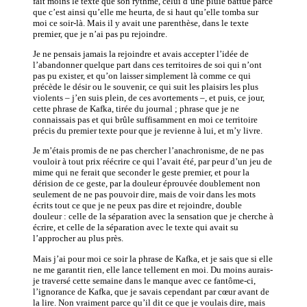
fait moins le texte que son rythme, celui d’une pluie battue parce
que c’est ainsi qu’elle me heurta, de si haut qu’elle tomba sur
moi ce soir-là. Mais il y avait une parenthèse, dans le texte
premier, que je n’ai pas pu rejoindre.
Je ne pensais jamais la rejoindre et avais accepter l’idée de
l’abandonner quelque part dans ces territoires de soi qui n’ont
pas pu exister, et qu’on laisser simplement là comme ce qui
précède le désir ou le souvenir, ce qui suit les plaisirs les plus
violents – j’en suis plein, de ces avortements –, et puis, ce jour,
cette phrase de Kafka, tirée du journal ; phrase que je ne
connaissais pas et qui brûle suffisamment en moi ce territoire
précis du premier texte pour que je revienne à lui, et m’y livre.
Je m’étais promis de ne pas chercher l’anachronisme, de ne pas
vouloir à tout prix réécrire ce qui l’avait été, par peur d’un jeu de
mime qui ne ferait que seconder le geste premier, et pour la
dérision de ce geste, par la douleur éprouvée doublement non
seulement de ne pas pouvoir dire, mais de voir dans les mots
écrits tout ce que je ne peux pas dire et rejoindre, double
douleur : celle de la séparation avec la sensation que je cherche à
écrire, et celle de la séparation avec le texte qui avait su
l’approcher au plus près.
Mais j’ai pour moi ce soir la phrase de Kafka, et je sais que si elle
ne me garantit rien, elle lance tellement en moi. Du moins aurais-
je traversé cette semaine dans le manque avec ce fantôme-ci,
l’ignorance de Kafka, que je savais cependant par cœur avant de
la lire. Non vraiment parce qu’il dit ce que je voulais dire, mais