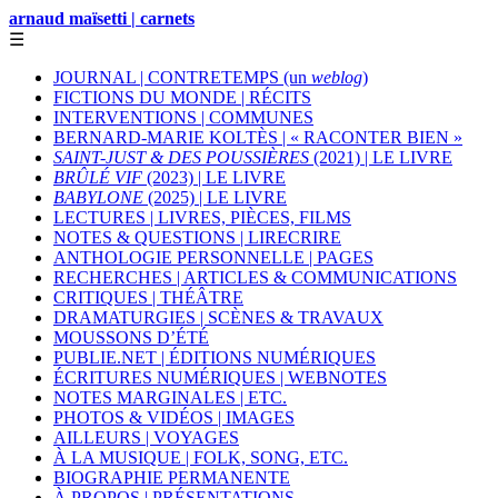
arnaud maïsetti | carnets
☰
JOURNAL | CONTRETEMPS (un
weblog
)
FICTIONS DU MONDE | RÉCITS
INTERVENTIONS | COMMUNES
BERNARD-MARIE KOLTÈS | « RACONTER BIEN »
SAINT-JUST & DES POUSSIÈRES
(2021) | LE LIVRE
BRÛLÉ VIF
(2023) | LE LIVRE
BABYLONE
(2025) | LE LIVRE
LECTURES | LIVRES, PIÈCES, FILMS
NOTES & QUESTIONS | LIRECRIRE
ANTHOLOGIE PERSONNELLE | PAGES
RECHERCHES | ARTICLES & COMMUNICATIONS
CRITIQUES | THÉÂTRE
DRAMATURGIES | SCÈNES & TRAVAUX
MOUSSONS D’ÉTÉ
PUBLIE.NET | ÉDITIONS NUMÉRIQUES
ÉCRITURES NUMÉRIQUES | WEBNOTES
NOTES MARGINALES | ETC.
PHOTOS & VIDÉOS | IMAGES
AILLEURS | VOYAGES
À LA MUSIQUE | FOLK, SONG, ETC.
BIOGRAPHIE PERMANENTE
À PROPOS | PRÉSENTATIONS