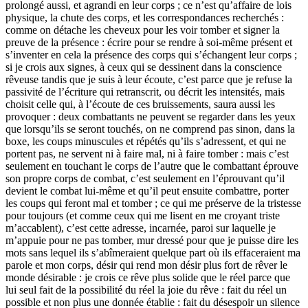
prolongé aussi, et agrandi en leur corps ; ce n’est qu’affaire de lois
physique, la chute des corps, et les correspondances recherchés :
comme on détache les cheveux pour les voir tomber et signer la
preuve de la présence : écrire pour se rendre à soi-même présent et
s’inventer en cela la présence des corps qui s’échangent leur corps ;
si je crois aux signes, à ceux qui se dessinent dans la conscience
rêveuse tandis que je suis à leur écoute, c’est parce que je refuse la
passivité de l’écriture qui retranscrit, ou décrit les intensités, mais
choisit celle qui, à l’écoute de ces bruissements, saura aussi les
provoquer : deux combattants ne peuvent se regarder dans les yeux
que lorsqu’ils se seront touchés, on ne comprend pas sinon, dans la
boxe, les coups minuscules et répétés qu’ils s’adressent, et qui ne
portent pas, ne servent ni à faire mal, ni à faire tomber : mais c’est
seulement en touchant le corps de l’autre que le combattant éprouve
son propre corps de combat, c’est seulement en l’éprouvant qu’il
devient le combat lui-même et qu’il peut ensuite combattre, porter
les coups qui feront mal et tomber ; ce qui me préserve de la tristesse
pour toujours (et comme ceux qui me lisent en me croyant triste
m’accablent), c’est cette adresse, incarnée, paroi sur laquelle je
m’appuie pour ne pas tomber, mur dressé pour que je puisse dire les
mots sans lequel ils s’abîmeraient quelque part où ils effaceraient ma
parole et mon corps, désir qui rend mon désir plus fort de rêver le
monde désirable : je crois ce rêve plus solide que le réel parce que
lui seul fait de la possibilité du réel la joie du rêve : fait du réel un
possible et non plus une donnée établie : fait du désespoir un silence