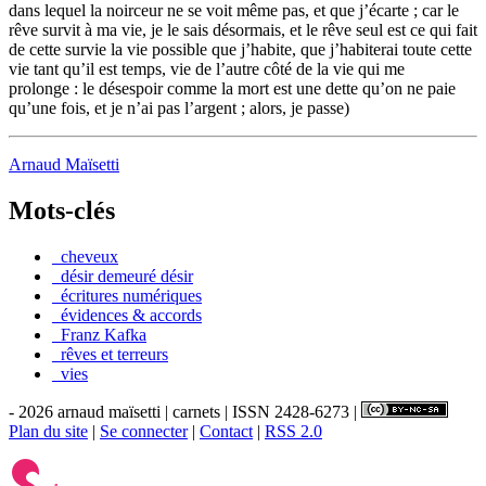
dans lequel la noirceur ne se voit même pas, et que j’écarte ; car le
rêve survit à ma vie, je le sais désormais, et le rêve seul est ce qui fait
de cette survie la vie possible que j’habite, que j’habiterai toute cette
vie tant qu’il est temps, vie de l’autre côté de la vie qui me
prolonge : le désespoir comme la mort est une dette qu’on ne paie
qu’une fois, et je n’ai pas l’argent ; alors, je passe)
Arnaud Maïsetti
Mots-clés
_cheveux
_désir demeuré désir
_écritures numériques
_évidences & accords
_Franz Kafka
_rêves et terreurs
_vies
- 2026 arnaud maïsetti | carnets | ISSN 2428-6273 |
Plan du site
|
Se connecter
|
Contact
|
RSS 2.0