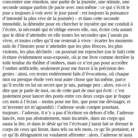
concentrer une émotion, une partie de la journée, une minute, une
seconde unique parfois (le pacte avec moi-même : ce qui s’écrit le
jour a toujours à voir avec le jour passé : est toujours la puissance
d’intensité la plus vive de la journée) – et dans cette seconde
immobile, la détendre pour en chercher le mystère qui me conduit à
l’écrire, la nécessité qui m’oblige envers elle, oui, écrire cela autant
que le désir d’atteindre en elle toutes les secondes que j’aurais pu
vivre, et toutes celles qu’il me resterait à vivre : écarter les moments
nuls de l’histoire pour n’atteindre que les plus féroces, les plus
violents, les plus déchirés : on pourrait me reprocher (on le fait) cette
écriture évidemment sous-exposée, où je me livre comme derrière la
toile tendue du théâtre d’ombres, mais ce n’est pas pour accroître
l’ombre artificielle, seulement pour me forcer à la précision des
gestes : ainsi, ces textes entièrement faits d’évocations, où chaque
mot ou presque étoile vers tout autre chose que lui-même, parce
qu’il recèle en lui un secret que je tais, partage peu ; alors, est-ce à
dire que je parle de moi, ou de cette part de moi qui écrit : c’est
justement pour lancer des ponts entre ces deux corps que je frappe
ces mots à l’écran – moins pour me lire, que pour me dévisager, et
m’inventer (et m’agrandir) : l’adresse seule compte pourtant,
toujours : l’adresse, il n’y a pas d’écriture en dehors d’elle, l’adresse
lancée, non pas abstraitement, mais incarnée, dans un corps qui
saura la lire, et dans le désir qu’en l’écrivant j’aurai fait se dresser le
corps de ceux qui liront, dans tels ou tels mots, ce qu’ils portaient, et
ce qu’ils désignaient ou voulaient affronter : alors, l’adresse m’aura