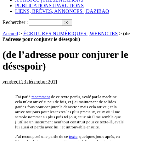
PUBLICATIONS | PARUTIONS
LIENS, BRÈVES, ANNONCES | DAZIBAO
Rechercher :
Accueil
>
ÉCRITURES NUMÉRIQUES | WEBNOTES
>
(de
l’adresse pour conjurer le désespoir)
(de l’adresse pour conjurer le
désespoir)
vendredi 23 décembre 2011
J’ai parlé
récemment
de ce texte perdu, avalé par la machine –
cela m’est arrivé si peu de fois, et j’ai maintenant de solides
gardes-fous pour conjurer le désastre : mais cela arrive ; cela
arrive toujours pour les textes les plus précieux, ceux où il me
semble nommer au plus près tel jour, ceux où il me semble que
j’utilise un instrument neuf tout construit pour ce texte-là, avalé
lui aussi et perdu avec lui : et introuvable ensuite.
J’ai recomposé une partie de ce
texte
, quelques jours après, en