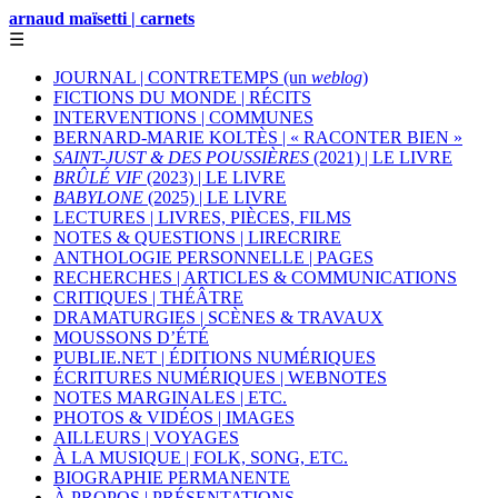
arnaud maïsetti | carnets
☰
JOURNAL | CONTRETEMPS (un
weblog
)
FICTIONS DU MONDE | RÉCITS
INTERVENTIONS | COMMUNES
BERNARD-MARIE KOLTÈS | « RACONTER BIEN »
SAINT-JUST & DES POUSSIÈRES
(2021) | LE LIVRE
BRÛLÉ VIF
(2023) | LE LIVRE
BABYLONE
(2025) | LE LIVRE
LECTURES | LIVRES, PIÈCES, FILMS
NOTES & QUESTIONS | LIRECRIRE
ANTHOLOGIE PERSONNELLE | PAGES
RECHERCHES | ARTICLES & COMMUNICATIONS
CRITIQUES | THÉÂTRE
DRAMATURGIES | SCÈNES & TRAVAUX
MOUSSONS D’ÉTÉ
PUBLIE.NET | ÉDITIONS NUMÉRIQUES
ÉCRITURES NUMÉRIQUES | WEBNOTES
NOTES MARGINALES | ETC.
PHOTOS & VIDÉOS | IMAGES
AILLEURS | VOYAGES
À LA MUSIQUE | FOLK, SONG, ETC.
BIOGRAPHIE PERMANENTE
À PROPOS | PRÉSENTATIONS