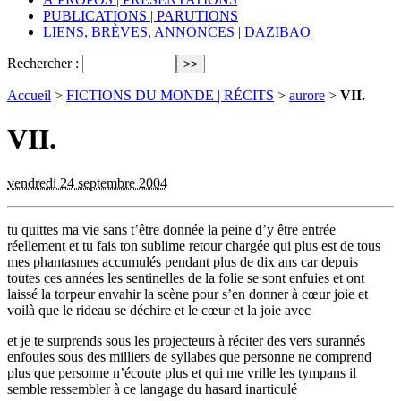
PUBLICATIONS | PARUTIONS
LIENS, BRÈVES, ANNONCES | DAZIBAO
Rechercher :
Accueil
>
FICTIONS DU MONDE | RÉCITS
>
aurore
>
VII.
VII.
vendredi 24 septembre 2004
tu quittes ma vie sans t’être donnée la peine d’y être entrée
réellement et tu fais ton sublime retour chargée qui plus est de tous
mes phantasmes accumulés pendant plus de dix ans car depuis
toutes ces années les sentinelles de la folie se sont enfuies et ont
laissé la torpeur envahir la scène pour s’en donner à cœur joie et
voilà que le rideau se déchire et le cœur et la joie avec
et je te surprends sous les projecteurs à réciter des vers surannés
enfouies sous des milliers de syllabes que personne ne comprend
plus que personne n’écoute plus et qui me vrille les tympans il
semble ressembler à ce langage du hasard inarticulé