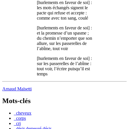
[hurlements en faveur de soi] :
les mots échangés signent le
pacte qui refuse et accepte :
comme avec ton sang, coulé
[hurlements en faveur de soi] :
et la promesse d’un spasme ;
du chemin n’emporter que son
allure, sur les passerelles de
l’abîme, tout voir
[hurlements en faveur de soi] :
sur les passerelles de l’abîme :
tout voir, l’écrire puisqu’il est
temps
Arnaud Maïsetti
Mots-clés
_cheveux
_corps
_cri
_désir demeuré désir