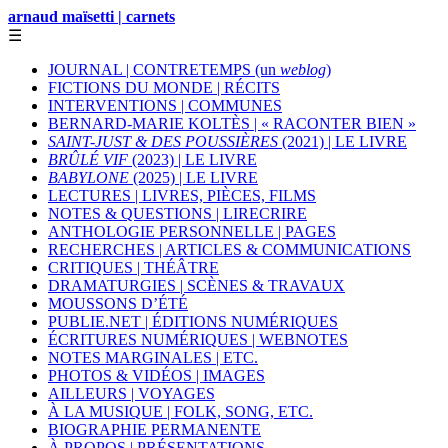
arnaud maïsetti | carnets
☰
JOURNAL | CONTRETEMPS (un
weblog
)
FICTIONS DU MONDE | RÉCITS
INTERVENTIONS | COMMUNES
BERNARD-MARIE KOLTÈS | « RACONTER BIEN »
SAINT-JUST & DES POUSSIÈRES
(2021) | LE LIVRE
BRÛLÉ VIF
(2023) | LE LIVRE
BABYLONE
(2025) | LE LIVRE
LECTURES | LIVRES, PIÈCES, FILMS
NOTES & QUESTIONS | LIRECRIRE
ANTHOLOGIE PERSONNELLE | PAGES
RECHERCHES | ARTICLES & COMMUNICATIONS
CRITIQUES | THÉÂTRE
DRAMATURGIES | SCÈNES & TRAVAUX
MOUSSONS D’ÉTÉ
PUBLIE.NET | ÉDITIONS NUMÉRIQUES
ÉCRITURES NUMÉRIQUES | WEBNOTES
NOTES MARGINALES | ETC.
PHOTOS & VIDÉOS | IMAGES
AILLEURS | VOYAGES
À LA MUSIQUE | FOLK, SONG, ETC.
BIOGRAPHIE PERMANENTE
À PROPOS | PRÉSENTATIONS