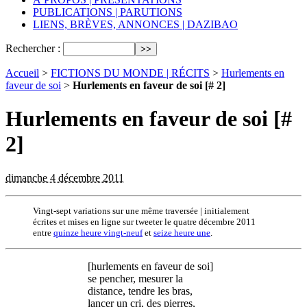
PUBLICATIONS | PARUTIONS
LIENS, BRÈVES, ANNONCES | DAZIBAO
Rechercher :
Accueil
>
FICTIONS DU MONDE | RÉCITS
>
Hurlements en
faveur de soi
>
Hurlements en faveur de soi [# 2]
Hurlements en faveur de soi [#
2]
dimanche 4 décembre 2011
Vingt-sept variations sur une même traversée | initialement
écrites et mises en ligne sur tweeter le quatre décembre 2011
entre
quinze heure vingt-neuf
et
seize heure une
.
[hurlements en faveur de soi]
se pencher, mesurer la
distance, tendre les bras,
lancer un cri, des pierres,