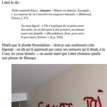
Littré le dit :
Verbe transitif direct :
émeuter
– Mettre en émeute. Exemple :
«
La caserne de la Courtille est toujours émeutée.
» [Baboeuf,
Pièces
, I, 37].
Au sens figuré : «
On s’explique de sa peine avec
des amis, on en fait part à des parents, on émeute
toute une famille.
» [Bourdaloue,
Instr. paix avec
le prochain, Exhort
. t. II, p. 339]
Plutôt que le jésuite Bourdaloue – dont je sais seulement cette
légende : on dit qu’il apprenait par cœur ses sermons qu’il disait, à la
Cour, les yeux fermés –, on aurait aimé que Littré choisisse plutôt
une phrase de Blanqui.