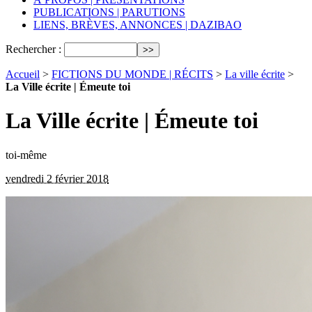
PUBLICATIONS | PARUTIONS
LIENS, BRÈVES, ANNONCES | DAZIBAO
Rechercher :
Accueil
>
FICTIONS DU MONDE | RÉCITS
>
La ville écrite
>
La Ville écrite | Émeute toi
La Ville écrite | Émeute toi
toi-même
vendredi 2 février 2018