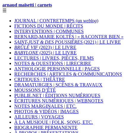
arnaud maïsetti | carnets
☰
JOURNAL | CONTRETEMPS (un
weblog
)
FICTIONS DU MONDE | RÉCITS
INTERVENTIONS | COMMUNES
BERNARD-MARIE KOLTÈS | « RACONTER BIEN »
SAINT-JUST & DES POUSSIÈRES
(2021) | LE LIVRE
BRÛLÉ VIF
(2023) | LE LIVRE
BABYLONE
(2025) | LE LIVRE
LECTURES | LIVRES, PIÈCES, FILMS
NOTES & QUESTIONS | LIRECRIRE
ANTHOLOGIE PERSONNELLE | PAGES
RECHERCHES | ARTICLES & COMMUNICATIONS
CRITIQUES | THÉÂTRE
DRAMATURGIES | SCÈNES & TRAVAUX
MOUSSONS D’ÉTÉ
PUBLIE.NET | ÉDITIONS NUMÉRIQUES
ÉCRITURES NUMÉRIQUES | WEBNOTES
NOTES MARGINALES | ETC.
PHOTOS & VIDÉOS | IMAGES
AILLEURS | VOYAGES
À LA MUSIQUE | FOLK, SONG, ETC.
BIOGRAPHIE PERMANENTE
À PROPOS | PRÉSENTATIONS