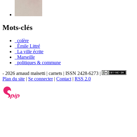
Mots-clés
_colère
_Émile Littré
_La ville écrite
_Marseille
_politiques & commune
- 2026 arnaud maïsetti | carnets | ISSN 2428-6273 |
Plan du site
|
Se connecter
|
Contact
|
RSS 2.0