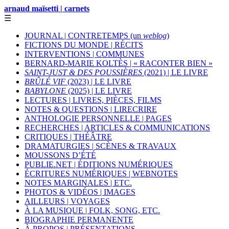
arnaud maïsetti | carnets
☰
JOURNAL | CONTRETEMPS (un
weblog
)
FICTIONS DU MONDE | RÉCITS
INTERVENTIONS | COMMUNES
BERNARD-MARIE KOLTÈS | « RACONTER BIEN »
SAINT-JUST & DES POUSSIÈRES
(2021) | LE LIVRE
BRÛLÉ VIF
(2023) | LE LIVRE
BABYLONE
(2025) | LE LIVRE
LECTURES | LIVRES, PIÈCES, FILMS
NOTES & QUESTIONS | LIRECRIRE
ANTHOLOGIE PERSONNELLE | PAGES
RECHERCHES | ARTICLES & COMMUNICATIONS
CRITIQUES | THÉÂTRE
DRAMATURGIES | SCÈNES & TRAVAUX
MOUSSONS D’ÉTÉ
PUBLIE.NET | ÉDITIONS NUMÉRIQUES
ÉCRITURES NUMÉRIQUES | WEBNOTES
NOTES MARGINALES | ETC.
PHOTOS & VIDÉOS | IMAGES
AILLEURS | VOYAGES
À LA MUSIQUE | FOLK, SONG, ETC.
BIOGRAPHIE PERMANENTE
À PROPOS | PRÉSENTATIONS