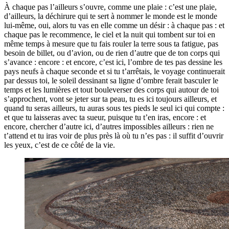
À chaque pas l’ailleurs s’ouvre, comme une plaie : c’est une plaie,
d’ailleurs, la déchirure qui te sert à nommer le monde est le monde
lui-même, oui, alors tu vas en elle comme un désir : à chaque pas : et
chaque pas le recommence, le ciel et la nuit qui tombent sur toi en
même temps à mesure que tu fais rouler la terre sous ta fatigue, pas
besoin de billet, ou d’avion, ou de rien d’autre que de ton corps qui
s’avance : encore : et encore, c’est ici, l’ombre de tes pas dessine les
pays neufs à chaque seconde et si tu t’arrêtais, le voyage continuerait
par dessus toi, le soleil dessinant sa ligne d’ombre ferait basculer le
temps et les lumières et tout bouleverser des corps qui autour de toi
s’approchent, vont se jeter sur ta peau, tu es ici toujours ailleurs, et
quand tu seras ailleurs, tu auras sous tes pieds le seul ici qui compte :
et que tu laisseras avec ta sueur, puisque tu t’en iras, encore : et
encore, chercher d’autre ici, d’autres impossibles ailleurs : rien ne
t’attend et tu iras voir de plus près là où tu n’es pas : il suffit d’ouvrir
les yeux, c’est de ce côté de la vie.