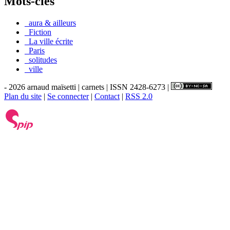
Mots-clés
_aura & ailleurs
_Fiction
_La ville écrite
_Paris
_solitudes
_ville
- 2026 arnaud maïsetti | carnets | ISSN 2428-6273 |
Plan du site
|
Se connecter
|
Contact
|
RSS 2.0