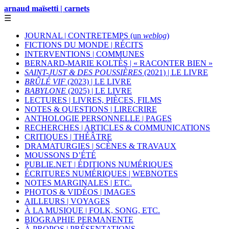
arnaud maïsetti | carnets
☰
JOURNAL | CONTRETEMPS (un
weblog
)
FICTIONS DU MONDE | RÉCITS
INTERVENTIONS | COMMUNES
BERNARD-MARIE KOLTÈS | « RACONTER BIEN »
SAINT-JUST & DES POUSSIÈRES
(2021) | LE LIVRE
BRÛLÉ VIF
(2023) | LE LIVRE
BABYLONE
(2025) | LE LIVRE
LECTURES | LIVRES, PIÈCES, FILMS
NOTES & QUESTIONS | LIRECRIRE
ANTHOLOGIE PERSONNELLE | PAGES
RECHERCHES | ARTICLES & COMMUNICATIONS
CRITIQUES | THÉÂTRE
DRAMATURGIES | SCÈNES & TRAVAUX
MOUSSONS D’ÉTÉ
PUBLIE.NET | ÉDITIONS NUMÉRIQUES
ÉCRITURES NUMÉRIQUES | WEBNOTES
NOTES MARGINALES | ETC.
PHOTOS & VIDÉOS | IMAGES
AILLEURS | VOYAGES
À LA MUSIQUE | FOLK, SONG, ETC.
BIOGRAPHIE PERMANENTE
À PROPOS | PRÉSENTATIONS