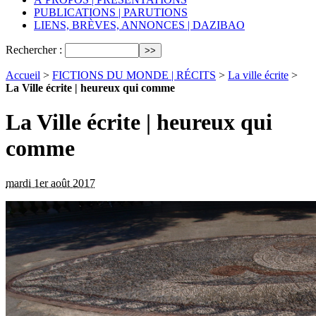
PUBLICATIONS | PARUTIONS
LIENS, BRÈVES, ANNONCES | DAZIBAO
Rechercher :
Accueil
>
FICTIONS DU MONDE | RÉCITS
>
La ville écrite
>
La Ville écrite | heureux qui comme
La Ville écrite | heureux qui
comme
mardi 1er août 2017