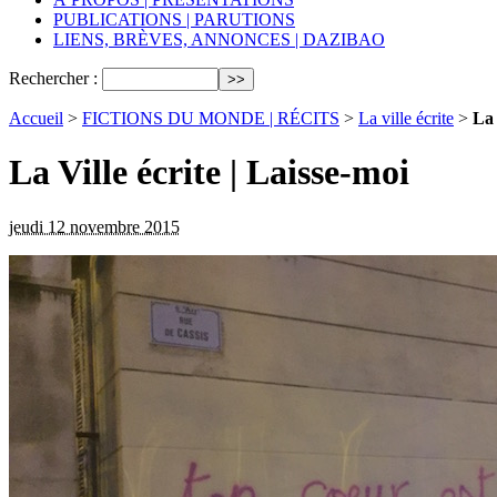
PUBLICATIONS | PARUTIONS
LIENS, BRÈVES, ANNONCES | DAZIBAO
Rechercher :
Accueil
>
FICTIONS DU MONDE | RÉCITS
>
La ville écrite
>
La 
La Ville écrite | Laisse-moi
jeudi 12 novembre 2015