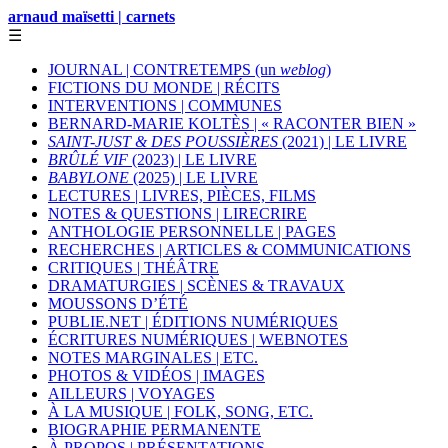
arnaud maïsetti | carnets
☰
JOURNAL | CONTRETEMPS (un
weblog
)
FICTIONS DU MONDE | RÉCITS
INTERVENTIONS | COMMUNES
BERNARD-MARIE KOLTÈS | « RACONTER BIEN »
SAINT-JUST & DES POUSSIÈRES
(2021) | LE LIVRE
BRÛLÉ VIF
(2023) | LE LIVRE
BABYLONE
(2025) | LE LIVRE
LECTURES | LIVRES, PIÈCES, FILMS
NOTES & QUESTIONS | LIRECRIRE
ANTHOLOGIE PERSONNELLE | PAGES
RECHERCHES | ARTICLES & COMMUNICATIONS
CRITIQUES | THÉÂTRE
DRAMATURGIES | SCÈNES & TRAVAUX
MOUSSONS D’ÉTÉ
PUBLIE.NET | ÉDITIONS NUMÉRIQUES
ÉCRITURES NUMÉRIQUES | WEBNOTES
NOTES MARGINALES | ETC.
PHOTOS & VIDÉOS | IMAGES
AILLEURS | VOYAGES
À LA MUSIQUE | FOLK, SONG, ETC.
BIOGRAPHIE PERMANENTE
À PROPOS | PRÉSENTATIONS