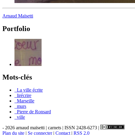
Arnaud Maïsetti
Portfolio
Mots-clés
_La ville écrite
_lirécrire
_Marseille
_murs
_Pierre de Ronsard
_ville
- 2026 arnaud maïsetti | carnets | ISSN 2428-6273 |
Plan du site
|
Se connecter
|
Contact
|
RSS 2.0