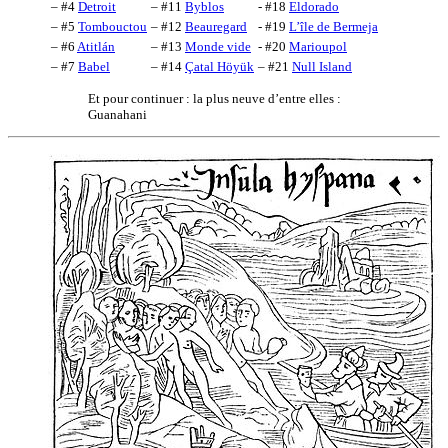
– #4
Detroit
– #11
Byblos
- #18
Eldorado
– #5
Tombouctou
– #12
Beauregard
- #19
L’île de Bermeja
– #6
Atitlán
– #13
Monde vide
- #20
Marioupol
– #7
Babel
– #14
Çatal Höyük
– #21
Null Island
Et pour continuer : la plus neuve d’entre elles :
Guanahani