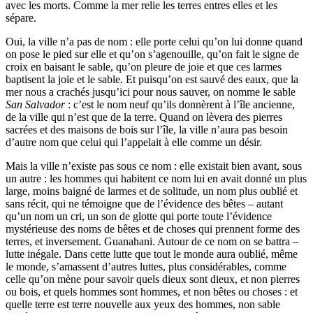
avec les morts. Comme la mer relie les terres entres elles et les
sépare.
Oui, la ville n’a pas de nom : elle porte celui qu’on lui donne quand
on pose le pied sur elle et qu’on s’agenouille, qu’on fait le signe de
croix en baisant le sable, qu’on pleure de joie et que ces larmes
baptisent la joie et le sable. Et puisqu’on est sauvé des eaux, que la
mer nous a crachés jusqu’ici pour nous sauver, on nomme le sable
San Salvador
: c’est le nom neuf qu’ils donnèrent à l’île ancienne,
de la ville qui n’est que de la terre. Quand on lèvera des pierres
sacrées et des maisons de bois sur l’île, la ville n’aura pas besoin
d’autre nom que celui qui l’appelait à elle comme un désir.
Mais la ville n’existe pas sous ce nom : elle existait bien avant, sous
un autre : les hommes qui habitent ce nom lui en avait donné un plus
large, moins baigné de larmes et de solitude, un nom plus oublié et
sans récit, qui ne témoigne que de l’évidence des bêtes – autant
qu’un nom un cri, un son de glotte qui porte toute l’évidence
mystérieuse des noms de bêtes et de choses qui prennent forme des
terres, et inversement. Guanahani. Autour de ce nom on se battra –
lutte inégale. Dans cette lutte que tout le monde aura oublié, même
le monde, s’amassent d’autres luttes, plus considérables, comme
celle qu’on mène pour savoir quels dieux sont dieux, et non pierres
ou bois, et quels hommes sont hommes, et non bêtes ou choses : et
quelle terre est terre nouvelle aux yeux des hommes, non sable