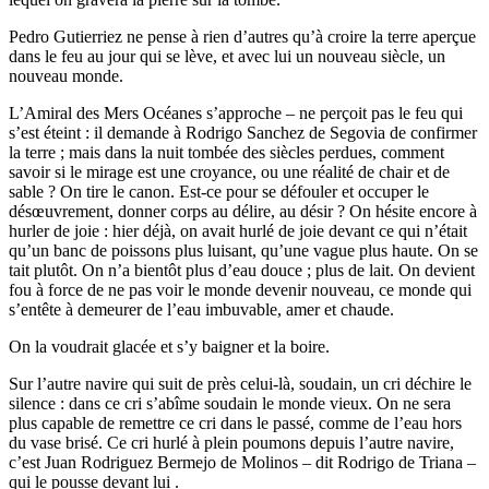
Pedro Gutierriez ne pense à rien d’autres qu’à croire la terre aperçue
dans le feu au jour qui se lève, et avec lui un nouveau siècle, un
nouveau monde.
L’Amiral des Mers Océanes s’approche – ne perçoit pas le feu qui
s’est éteint : il demande à Rodrigo Sanchez de Segovia de confirmer
la terre ; mais dans la nuit tombée des siècles perdues, comment
savoir si le mirage est une croyance, ou une réalité de chair et de
sable ? On tire le canon. Est-ce pour se défouler et occuper le
désœuvrement, donner corps au délire, au désir ? On hésite encore à
hurler de joie : hier déjà, on avait hurlé de joie devant ce qui n’était
qu’un banc de poissons plus luisant, qu’une vague plus haute. On se
tait plutôt. On n’a bientôt plus d’eau douce ; plus de lait. On devient
fou à force de ne pas voir le monde devenir nouveau, ce monde qui
s’entête à demeurer de l’eau imbuvable, amer et chaude.
On la voudrait glacée et s’y baigner et la boire.
Sur l’autre navire qui suit de près celui-là, soudain, un cri déchire le
silence : dans ce cri s’abîme soudain le monde vieux. On ne sera
plus capable de remettre ce cri dans le passé, comme de l’eau hors
du vase brisé. Ce cri hurlé à plein poumons depuis l’autre navire,
c’est Juan Rodriguez Bermejo de Molinos – dit Rodrigo de Triana –
qui le pousse devant lui .