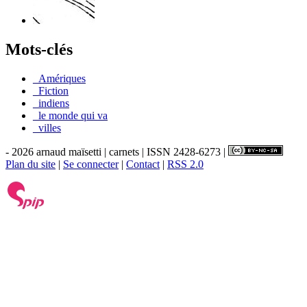
Mots-clés
_Amériques
_Fiction
_indiens
_le monde qui va
_villes
- 2026 arnaud maïsetti | carnets | ISSN 2428-6273 |
Plan du site
|
Se connecter
|
Contact
|
RSS 2.0