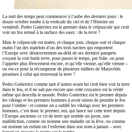
La nuit des temps peut commencer à l’aube des derniers jours : le
douze octobre tombe à la verticale du ciel et de l’Histoire un
vendredi. Pedro Gutierriez est le premier dans le crépuscule qui croit
voir un feu remué à la surface des eaux : de la
terre
?
Mais le crépuscule est traitre, et chaque jour, chaque soir et chaque
matin l’un des matelots d’un des trois navires qui emportent
l’Europe avec désœuvrement au-delà de ses derniers parapets
croyant la voir hurle
terre
, pour passer le temps, par folie, ou pour
l’appeler plus férocement encore, et qu’elle vienne, qu’elle vienne –
ou est-ce pour la récompense de plusieurs milliers de Maravédis
promises à celui qui trouverait la terre ?
Pedro Gutierriez comme tant d’autres avant lui croit bien voir la terre
dans le feu, et il ne sait pas encore que cette croyance est la vérité
même qui descella le monde. Pedro Gutierriez est le premier depuis
les vikings et les premiers hommes à avoir raison de prendre le feu
pour l’ombre : et comme on a oublié les vikings avec les premiers
hommes, c’est donc le premier, oui, qui lance sur cette terre depuis
l’Europe ancienne ce cri de terre qui semble un juron, une
malédiction, comme on nomme une maladie on la lève, ou comme
on nomme un enfant on l’enferme dans son nom à jamais – avec
lequel on gravera la pierre sur la tombe.