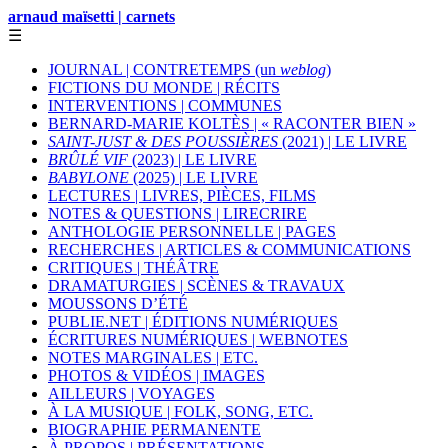
arnaud maïsetti | carnets
☰
JOURNAL | CONTRETEMPS (un
weblog
)
FICTIONS DU MONDE | RÉCITS
INTERVENTIONS | COMMUNES
BERNARD-MARIE KOLTÈS | « RACONTER BIEN »
SAINT-JUST & DES POUSSIÈRES
(2021) | LE LIVRE
BRÛLÉ VIF
(2023) | LE LIVRE
BABYLONE
(2025) | LE LIVRE
LECTURES | LIVRES, PIÈCES, FILMS
NOTES & QUESTIONS | LIRECRIRE
ANTHOLOGIE PERSONNELLE | PAGES
RECHERCHES | ARTICLES & COMMUNICATIONS
CRITIQUES | THÉÂTRE
DRAMATURGIES | SCÈNES & TRAVAUX
MOUSSONS D’ÉTÉ
PUBLIE.NET | ÉDITIONS NUMÉRIQUES
ÉCRITURES NUMÉRIQUES | WEBNOTES
NOTES MARGINALES | ETC.
PHOTOS & VIDÉOS | IMAGES
AILLEURS | VOYAGES
À LA MUSIQUE | FOLK, SONG, ETC.
BIOGRAPHIE PERMANENTE
À PROPOS | PRÉSENTATIONS