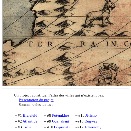
Un projet : constituer l’atlas des villes qui n’existent pas.
—
Présentation du projet
— Sommaire des textes :
– #1
Bielefeld
– #8
Potemkine
– #15
Jéricho
– #2
Atlantide
– #9
Guanahani
- #16
Dugway
– #3
Troie
– #10
Ghjirulatu
- #17
Tchernobyl