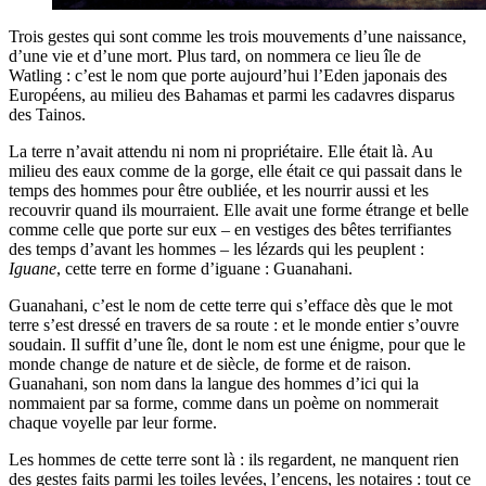
Trois gestes qui sont comme les trois mouvements d’une naissance,
d’une vie et d’une mort. Plus tard, on nommera ce lieu île de
Watling : c’est le nom que porte aujourd’hui l’Eden japonais des
Européens, au milieu des Bahamas et parmi les cadavres disparus
des Tainos.
La terre n’avait attendu ni nom ni propriétaire. Elle était là. Au
milieu des eaux comme de la gorge, elle était ce qui passait dans le
temps des hommes pour être oubliée, et les nourrir aussi et les
recouvrir quand ils mourraient. Elle avait une forme étrange et belle
comme celle que porte sur eux – en vestiges des bêtes terrifiantes
des temps d’avant les hommes – les lézards qui les peuplent :
Iguane
, cette terre en forme d’iguane : Guanahani.
Guanahani, c’est le nom de cette terre qui s’efface dès que le mot
terre s’est dressé en travers de sa route : et le monde entier s’ouvre
soudain. Il suffit d’une île, dont le nom est une énigme, pour que le
monde change de nature et de siècle, de forme et de raison.
Guanahani, son nom dans la langue des hommes d’ici qui la
nommaient par sa forme, comme dans un poème on nommerait
chaque voyelle par leur forme.
Les hommes de cette terre sont là : ils regardent, ne manquent rien
des gestes faits parmi les toiles levées, l’encens, les notaires : tout ce