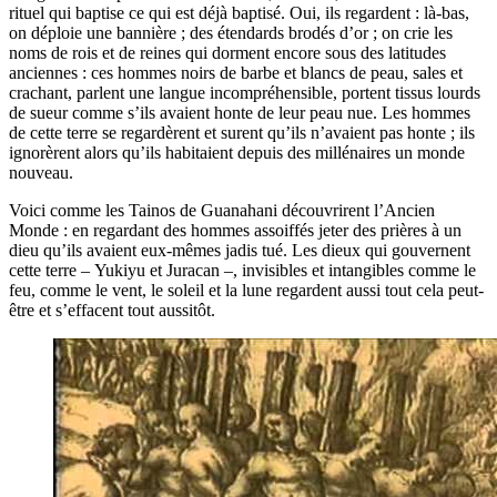
rituel qui baptise ce qui est déjà baptisé. Oui, ils regardent : là-bas,
on déploie une bannière ; des étendards brodés d’or ; on crie les
noms de rois et de reines qui dorment encore sous des latitudes
anciennes : ces hommes noirs de barbe et blancs de peau, sales et
crachant, parlent une langue incompréhensible, portent tissus lourds
de sueur comme s’ils avaient honte de leur peau nue. Les hommes
de cette terre se regardèrent et surent qu’ils n’avaient pas honte ; ils
ignorèrent alors qu’ils habitaient depuis des millénaires un monde
nouveau.
Voici comme les Tainos de Guanahani découvrirent l’Ancien
Monde : en regardant des hommes assoiffés jeter des prières à un
dieu qu’ils avaient eux-mêmes jadis tué. Les dieux qui gouvernent
cette terre – Yukiyu et Juracan –, invisibles et intangibles comme le
feu, comme le vent, le soleil et la lune regardent aussi tout cela peut-
être et s’effacent tout aussitôt.