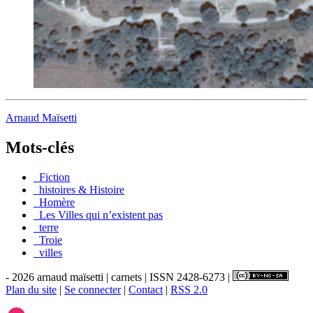
Arnaud Maïsetti
Mots-clés
_Fiction
_histoires & Histoire
_Homère
_Les Villes qui n’existent pas
_terre
_Troie
_villes
- 2026 arnaud maïsetti | carnets | ISSN 2428-6273 |
Plan du site
|
Se connecter
|
Contact
|
RSS 2.0