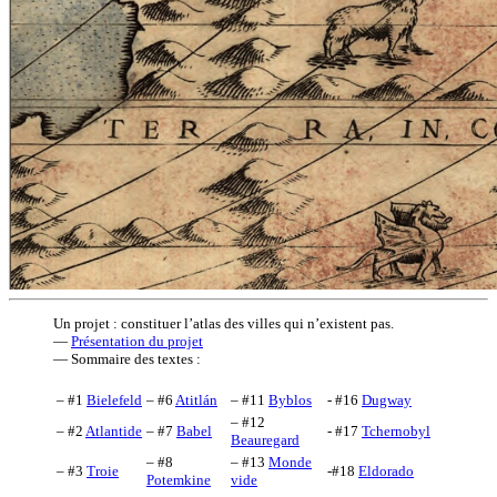
Un projet : constituer l’atlas des villes qui n’existent pas.
—
Présentation du projet
— Sommaire des textes :
– #1
Bielefeld
– #6
Atitlán
– #11
Byblos
- #16
Dugway
– #12
– #2
Atlantide
– #7
Babel
- #17
Tchernobyl
Beauregard
– #8
– #13
Monde
– #3
Troie
-#18
Eldorado
Potemkine
vide