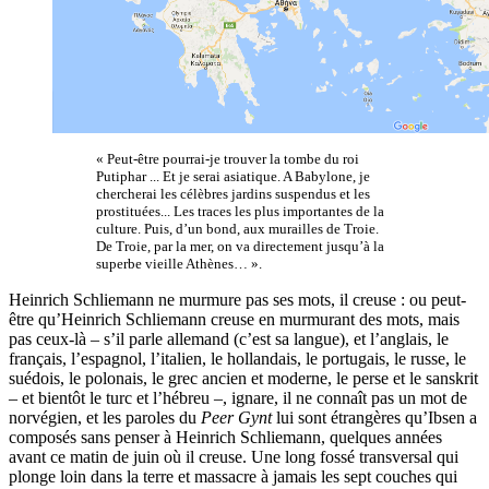
« Peut-être pourrai-je trouver la tombe du roi
Putiphar ... Et je serai asiatique. A Babylone, je
chercherai les célèbres jardins suspendus et les
prostituées... Les traces les plus importantes de la
culture. Puis, d’un bond, aux murailles de Troie.
De Troie, par la mer, on va directement jusqu’à la
superbe vieille Athènes… ».
Heinrich Schliemann ne murmure pas ses mots, il creuse : ou peut-
être qu’Heinrich Schliemann creuse en murmurant des mots, mais
pas ceux-là – s’il parle allemand (c’est sa langue), et l’anglais, le
français, l’espagnol, l’italien, le hollandais, le portugais, le russe, le
suédois, le polonais, le grec ancien et moderne, le perse et le sanskrit
– et bientôt le turc et l’hébreu –, ignare, il ne connaît pas un mot de
norvégien, et les paroles du
Peer Gynt
lui sont étrangères qu’Ibsen a
composés sans penser à Heinrich Schliemann, quelques années
avant ce matin de juin où il creuse. Une long fossé transversal qui
plonge loin dans la terre et massacre à jamais les sept couches qui