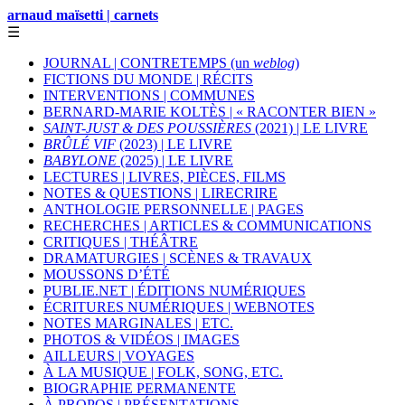
arnaud maïsetti | carnets
☰
JOURNAL | CONTRETEMPS (un
weblog
)
FICTIONS DU MONDE | RÉCITS
INTERVENTIONS | COMMUNES
BERNARD-MARIE KOLTÈS | « RACONTER BIEN »
SAINT-JUST & DES POUSSIÈRES
(2021) | LE LIVRE
BRÛLÉ VIF
(2023) | LE LIVRE
BABYLONE
(2025) | LE LIVRE
LECTURES | LIVRES, PIÈCES, FILMS
NOTES & QUESTIONS | LIRECRIRE
ANTHOLOGIE PERSONNELLE | PAGES
RECHERCHES | ARTICLES & COMMUNICATIONS
CRITIQUES | THÉÂTRE
DRAMATURGIES | SCÈNES & TRAVAUX
MOUSSONS D’ÉTÉ
PUBLIE.NET | ÉDITIONS NUMÉRIQUES
ÉCRITURES NUMÉRIQUES | WEBNOTES
NOTES MARGINALES | ETC.
PHOTOS & VIDÉOS | IMAGES
AILLEURS | VOYAGES
À LA MUSIQUE | FOLK, SONG, ETC.
BIOGRAPHIE PERMANENTE
À PROPOS | PRÉSENTATIONS