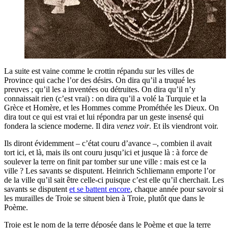
La suite est vaine comme le crottin répandu sur les villes de
Province qui cache l’or des désirs. On dira qu’il a truqué les
preuves ; qu’il les a inventées ou détruites. On dira qu’il n’y
connaissait rien (c’est vrai) : on dira qu’il a volé la Turquie et la
Grèce et Homère, et les Hommes comme Prométhée les Dieux. On
dira tout ce qui est vrai et lui répondra par un geste insensé qui
fondera la science moderne. Il dira
venez voir
. Et ils viendront voir.
Ils diront évidemment – c’état couru d’avance –, combien il avait
tort ici, et là, mais ils ont couru jusqu’ici et jusque là : à force de
soulever la terre on finit par tomber sur une ville : mais est ce la
ville ? Les savants se disputent. Heinrich Schliemann emporte l’or
de la ville qu’il sait être celle-ci puisque c’est elle qu’il cherchait. Les
savants se disputent
et se battent encore
, chaque année pour savoir si
les murailles de Troie se situent bien à Troie, plutôt que dans le
Poème.
Troie est le nom de la terre déposée dans le Poème et que la terre