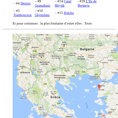
– #9
– #14
Çatal
- #19
L’île de
– #4
Detroit
Guanahani
Höyük
Bermeja
– #5
– #10
– #15
Jéricho
Tombouctou
Ghjirulatu
Et pour continuer : la plus lointaine d’entre elles : Troie.