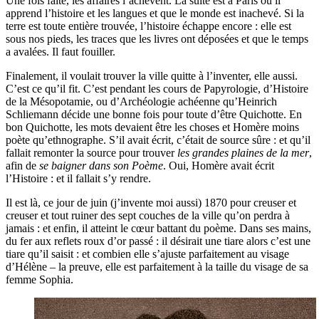
Une fois faite, les affaires l’achèvent. La suite est à Paris où il
apprend l’histoire et les langues et que le monde est inachevé. Si la
terre est toute entière trouvée, l’histoire échappe encore : elle est
sous nos pieds, les traces que les livres ont déposées et que le temps
a avalées. Il faut fouiller.
Finalement, il voulait trouver la ville quitte à l’inventer, elle aussi.
C’est ce qu’il fit. C’est pendant les cours de Papyrologie, d’Histoire
de la Mésopotamie, ou d’Archéologie achéenne qu’Heinrich
Schliemann décide une bonne fois pour toute d’être Quichotte. En
bon Quichotte, les mots devaient être les choses et Homère moins
poète qu’ethnographe. S’il avait écrit, c’était de source sûre : et qu’il
fallait remonter la source pour trouver
les grandes plaines de la mer
,
afin de
se baigner dans son Poème
. Oui, Homère avait écrit
l’Histoire : et il fallait s’y rendre.
Il est là, ce jour de juin (j’invente moi aussi) 1870 pour creuser et
creuser et tout ruiner des sept couches de la ville qu’on perdra à
jamais : et enfin, il atteint le cœur battant du poème. Dans ses mains,
du fer aux reflets roux d’or passé : il désirait une tiare alors c’est une
tiare qu’il saisit : et combien elle s’ajuste parfaitement au visage
d’Hélène – la preuve, elle est parfaitement à la taille du visage de sa
femme Sophia.