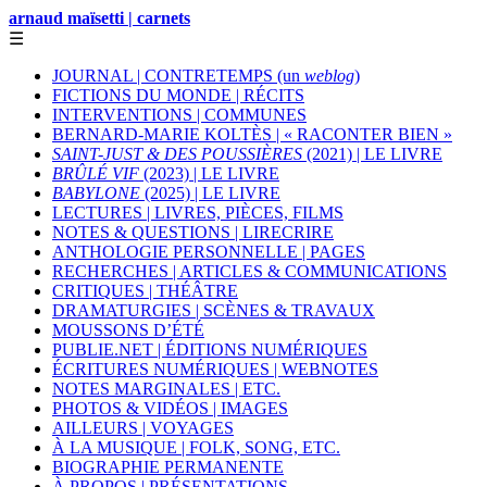
arnaud maïsetti | carnets
☰
JOURNAL | CONTRETEMPS (un
weblog
)
FICTIONS DU MONDE | RÉCITS
INTERVENTIONS | COMMUNES
BERNARD-MARIE KOLTÈS | « RACONTER BIEN »
SAINT-JUST & DES POUSSIÈRES
(2021) | LE LIVRE
BRÛLÉ VIF
(2023) | LE LIVRE
BABYLONE
(2025) | LE LIVRE
LECTURES | LIVRES, PIÈCES, FILMS
NOTES & QUESTIONS | LIRECRIRE
ANTHOLOGIE PERSONNELLE | PAGES
RECHERCHES | ARTICLES & COMMUNICATIONS
CRITIQUES | THÉÂTRE
DRAMATURGIES | SCÈNES & TRAVAUX
MOUSSONS D’ÉTÉ
PUBLIE.NET | ÉDITIONS NUMÉRIQUES
ÉCRITURES NUMÉRIQUES | WEBNOTES
NOTES MARGINALES | ETC.
PHOTOS & VIDÉOS | IMAGES
AILLEURS | VOYAGES
À LA MUSIQUE | FOLK, SONG, ETC.
BIOGRAPHIE PERMANENTE
À PROPOS | PRÉSENTATIONS