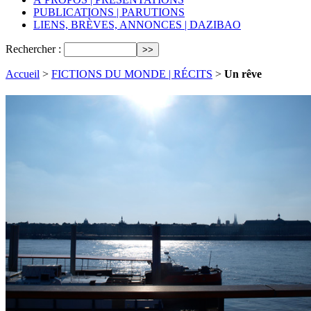
PUBLICATIONS | PARUTIONS
LIENS, BRÈVES, ANNONCES | DAZIBAO
Rechercher :
Accueil
>
FICTIONS DU MONDE | RÉCITS
>
Un rêve