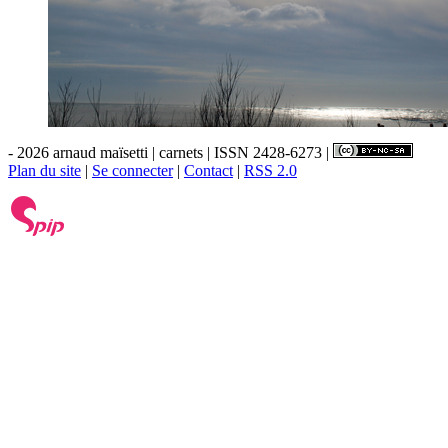
- 2026 arnaud maïsetti | carnets | ISSN 2428-6273 |
Plan du site
|
Se connecter
|
Contact
|
RSS 2.0