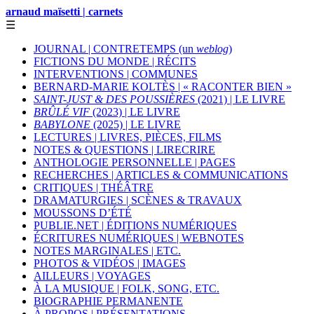
arnaud maïsetti | carnets
☰
JOURNAL | CONTRETEMPS (un
weblog
)
FICTIONS DU MONDE | RÉCITS
INTERVENTIONS | COMMUNES
BERNARD-MARIE KOLTÈS | « RACONTER BIEN »
SAINT-JUST & DES POUSSIÈRES
(2021) | LE LIVRE
BRÛLÉ VIF
(2023) | LE LIVRE
BABYLONE
(2025) | LE LIVRE
LECTURES | LIVRES, PIÈCES, FILMS
NOTES & QUESTIONS | LIRECRIRE
ANTHOLOGIE PERSONNELLE | PAGES
RECHERCHES | ARTICLES & COMMUNICATIONS
CRITIQUES | THÉÂTRE
DRAMATURGIES | SCÈNES & TRAVAUX
MOUSSONS D’ÉTÉ
PUBLIE.NET | ÉDITIONS NUMÉRIQUES
ÉCRITURES NUMÉRIQUES | WEBNOTES
NOTES MARGINALES | ETC.
PHOTOS & VIDÉOS | IMAGES
AILLEURS | VOYAGES
À LA MUSIQUE | FOLK, SONG, ETC.
BIOGRAPHIE PERMANENTE
À PROPOS | PRÉSENTATIONS