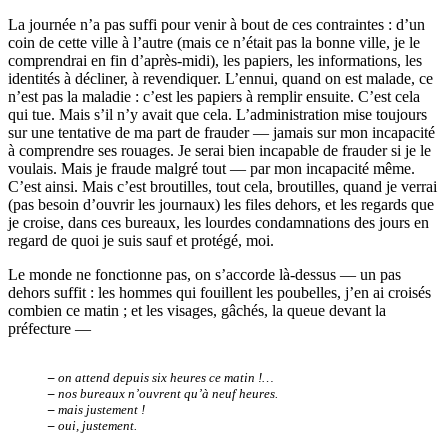
La journée n’a pas suffi pour venir à bout de ces contraintes : d’un
coin de cette ville à l’autre (mais ce n’était pas la bonne ville, je le
comprendrai en fin d’après-midi), les papiers, les informations, les
identités à décliner, à revendiquer. L’ennui, quand on est malade, ce
n’est pas la maladie : c’est les papiers à remplir ensuite. C’est cela
qui tue. Mais s’il n’y avait que cela. L’administration mise toujours
sur une tentative de ma part de frauder — jamais sur mon incapacité
à comprendre ses rouages. Je serai bien incapable de frauder si je le
voulais. Mais je fraude malgré tout — par mon incapacité même.
C’est ainsi. Mais c’est broutilles, tout cela, broutilles, quand je verrai
(pas besoin d’ouvrir les journaux) les files dehors, et les regards que
je croise, dans ces bureaux, les lourdes condamnations des jours en
regard de quoi je suis sauf et protégé, moi.
Le monde ne fonctionne pas, on s’accorde là-dessus — un pas
dehors suffit : les hommes qui fouillent les poubelles, j’en ai croisés
combien ce matin ; et les visages, gâchés, la queue devant la
préfecture —
–
on attend depuis six heures ce matin !…
–
nos bureaux n’ouvrent qu’à neuf heures.
–
mais justement !
–
oui, justement.