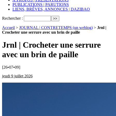
PUBLICATIONS | PARUTIONS
LIENS, BRÈVES, ANNONCES | DAZIBAO
Rechercher :
Accueil
>
JOURNAL | CONTRETEMPS (un weblog)
>
Jrnl |
Crocheter une serrure avec un brin de paille
Jrnl | Crocheter une serrure
avec un brin de paille
[26•07•09]
jeudi 9 juillet 2026