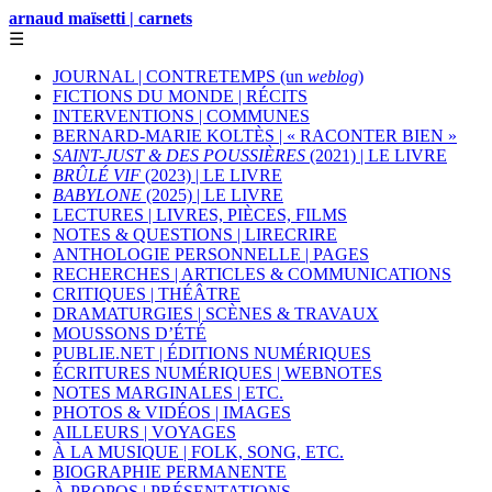
arnaud maïsetti | carnets
☰
JOURNAL | CONTRETEMPS (un
weblog
)
FICTIONS DU MONDE | RÉCITS
INTERVENTIONS | COMMUNES
BERNARD-MARIE KOLTÈS | « RACONTER BIEN »
SAINT-JUST & DES POUSSIÈRES
(2021) | LE LIVRE
BRÛLÉ VIF
(2023) | LE LIVRE
BABYLONE
(2025) | LE LIVRE
LECTURES | LIVRES, PIÈCES, FILMS
NOTES & QUESTIONS | LIRECRIRE
ANTHOLOGIE PERSONNELLE | PAGES
RECHERCHES | ARTICLES & COMMUNICATIONS
CRITIQUES | THÉÂTRE
DRAMATURGIES | SCÈNES & TRAVAUX
MOUSSONS D’ÉTÉ
PUBLIE.NET | ÉDITIONS NUMÉRIQUES
ÉCRITURES NUMÉRIQUES | WEBNOTES
NOTES MARGINALES | ETC.
PHOTOS & VIDÉOS | IMAGES
AILLEURS | VOYAGES
À LA MUSIQUE | FOLK, SONG, ETC.
BIOGRAPHIE PERMANENTE
À PROPOS | PRÉSENTATIONS