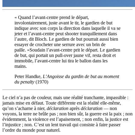
« Quand l’avant-centre prend le départ,
involontairement, juste avant le tir, le gardien de but
indique avec son corps la direction dans laquelle il va se
jeter et l’avant-centre peut shooter tranquillement dans
l’autre, dit Bloch. Le gardien de but pourrait aussi bien
essayer de crocheter une serrure avec un brin de
paille. »Soudain l’avant-centre prit le départ. Le gardien
de but, qui portait un pull-over jaune vif, resta droit et
immobile, l’avant-centre lui tira le ballon dans les
mains.
Peter Handke,
L’Angoisse du gardin de but au moment
du penalty
(1970)
Le ciel n’a pas de couleur, mais une réalité tranchante, impassible :
jamais mise en défaut. Toute différente est la réalité elle-même,
qu’on s’acharne à nier,
déclaration
après
déclaration
— non
voyons, la terre ne brûle pas ; non bien sûr, la guerre est la paix ; non
évidemment, la violence est l’apaisement, ; non enfin, la justice est
l’injustice ; non. C’est un lent travail qui consiste à faire passer
l’ordre du monde pour naturel.