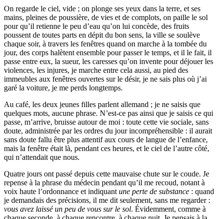
On regarde le ciel, vide ; on plonge ses yeux dans la terre, et ses
mains, pleines de poussière, de vies et de complots, on paille le sol
pour qu’il retienne le peu d’eau qu’on lui concède, des fruits
poussent de toutes parts en dépit du bon sens, la ville se soulève
chaque soir, à travers les fenêtres quand on marche à la tombée du
jour, des corps halètent ensemble pour passer le temps, et il le fait, il
passe entre eux, la sueur, les caresses qu’on invente pour déjouer les
violences, les injures, je marche entre cela aussi, au pied des
immeubles aux fenêtres ouvertes sur le désir, je ne sais plus où j’ai
garé la voiture, je me perds longtemps.
Au café, les deux jeunes filles parlent allemand ; je ne saisis que
quelques mots, aucune phrase. N’est-ce pas ainsi que je saisis ce qui
passe, m’arrive, bruisse autour de moi : toute cette vie sociale, sans
doute, administrée par les ordres du jour incompréhensible : il aurait
sans doute fallu être plus attentif aux cours de langue de l’enfance,
mais la fenêtre était là, pendant ces heures, et le ciel de l’autre côté,
qui n’attendait que nous.
Quatre jours ont passé depuis cette mauvaise chute sur le coude. Je
repense à la phrase du médecin pendant qu’il me recoud, notant à
voix haute l’ordonnance et indiquant
une perte de substance
: quand
je demandais des précisions, il me dit seulement, sans me regarder :
vous avez laissé un peu de vous sur le sol
. Évidemment, comme à
chaque seconde, à chaque rencontre, à chaque nuit. Je pensais à la