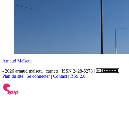
Arnaud Maïsetti
- 2026 arnaud maïsetti | carnets | ISSN 2428-6273 |
Plan du site
|
Se connecter
|
Contact
|
RSS 2.0