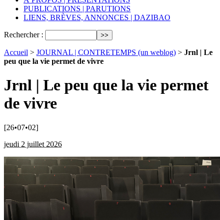
PUBLICATIONS | PARUTIONS
LIENS, BRÈVES, ANNONCES | DAZIBAO
Rechercher :
Accueil
>
JOURNAL | CONTRETEMPS (un weblog)
>
Jrnl | Le
peu que la vie permet de vivre
Jrnl | Le peu que la vie permet
de vivre
[26•07•02]
jeudi 2 juillet 2026