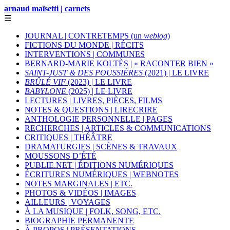
arnaud maïsetti | carnets
☰
JOURNAL | CONTRETEMPS (un
weblog
)
FICTIONS DU MONDE | RÉCITS
INTERVENTIONS | COMMUNES
BERNARD-MARIE KOLTÈS | « RACONTER BIEN »
SAINT-JUST & DES POUSSIÈRES
(2021) | LE LIVRE
BRÛLÉ VIF
(2023) | LE LIVRE
BABYLONE
(2025) | LE LIVRE
LECTURES | LIVRES, PIÈCES, FILMS
NOTES & QUESTIONS | LIRECRIRE
ANTHOLOGIE PERSONNELLE | PAGES
RECHERCHES | ARTICLES & COMMUNICATIONS
CRITIQUES | THÉÂTRE
DRAMATURGIES | SCÈNES & TRAVAUX
MOUSSONS D’ÉTÉ
PUBLIE.NET | ÉDITIONS NUMÉRIQUES
ÉCRITURES NUMÉRIQUES | WEBNOTES
NOTES MARGINALES | ETC.
PHOTOS & VIDÉOS | IMAGES
AILLEURS | VOYAGES
À LA MUSIQUE | FOLK, SONG, ETC.
BIOGRAPHIE PERMANENTE
À PROPOS | PRÉSENTATIONS