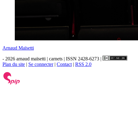
Arnaud Maïsetti
- 2026 arnaud maïsetti | carnets | ISSN 2428-6273 |
Plan du site
|
Se connecter
|
Contact
|
RSS 2.0