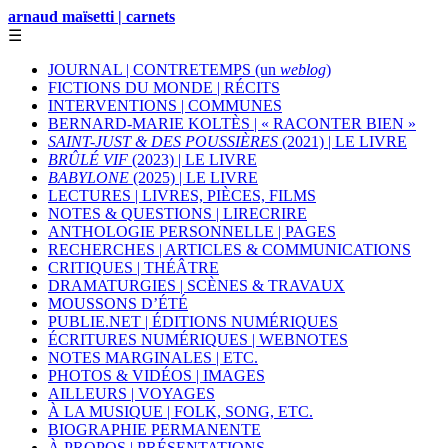
arnaud maïsetti | carnets
☰
JOURNAL | CONTRETEMPS (un
weblog
)
FICTIONS DU MONDE | RÉCITS
INTERVENTIONS | COMMUNES
BERNARD-MARIE KOLTÈS | « RACONTER BIEN »
SAINT-JUST & DES POUSSIÈRES
(2021) | LE LIVRE
BRÛLÉ VIF
(2023) | LE LIVRE
BABYLONE
(2025) | LE LIVRE
LECTURES | LIVRES, PIÈCES, FILMS
NOTES & QUESTIONS | LIRECRIRE
ANTHOLOGIE PERSONNELLE | PAGES
RECHERCHES | ARTICLES & COMMUNICATIONS
CRITIQUES | THÉÂTRE
DRAMATURGIES | SCÈNES & TRAVAUX
MOUSSONS D’ÉTÉ
PUBLIE.NET | ÉDITIONS NUMÉRIQUES
ÉCRITURES NUMÉRIQUES | WEBNOTES
NOTES MARGINALES | ETC.
PHOTOS & VIDÉOS | IMAGES
AILLEURS | VOYAGES
À LA MUSIQUE | FOLK, SONG, ETC.
BIOGRAPHIE PERMANENTE
À PROPOS | PRÉSENTATIONS