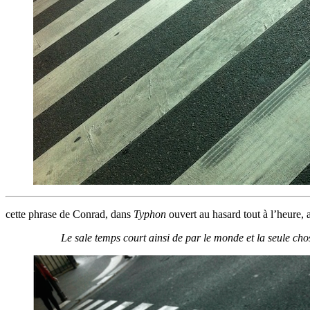
cette phrase de Conrad, dans
Typhon
ouvert au hasard tout à l’heure, a
Le sale temps court ainsi de par le monde et la seule chose