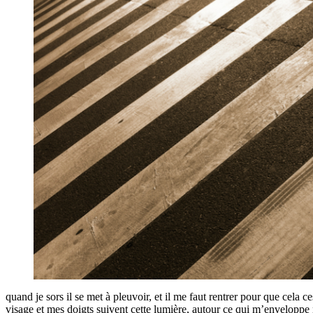
quand je sors il se met à pleuvoir, et il me faut rentrer pour que cela c
visage et mes doigts suivent cette lumière, autour ce qui m’enveloppe n