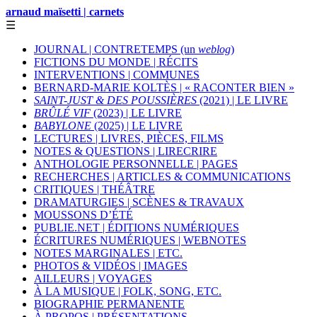
arnaud maïsetti | carnets
☰
JOURNAL | CONTRETEMPS (un
weblog
)
FICTIONS DU MONDE | RÉCITS
INTERVENTIONS | COMMUNES
BERNARD-MARIE KOLTÈS | « RACONTER BIEN »
SAINT-JUST & DES POUSSIÈRES
(2021) | LE LIVRE
BRÛLÉ VIF
(2023) | LE LIVRE
BABYLONE
(2025) | LE LIVRE
LECTURES | LIVRES, PIÈCES, FILMS
NOTES & QUESTIONS | LIRECRIRE
ANTHOLOGIE PERSONNELLE | PAGES
RECHERCHES | ARTICLES & COMMUNICATIONS
CRITIQUES | THÉÂTRE
DRAMATURGIES | SCÈNES & TRAVAUX
MOUSSONS D’ÉTÉ
PUBLIE.NET | ÉDITIONS NUMÉRIQUES
ÉCRITURES NUMÉRIQUES | WEBNOTES
NOTES MARGINALES | ETC.
PHOTOS & VIDÉOS | IMAGES
AILLEURS | VOYAGES
À LA MUSIQUE | FOLK, SONG, ETC.
BIOGRAPHIE PERMANENTE
À PROPOS | PRÉSENTATIONS