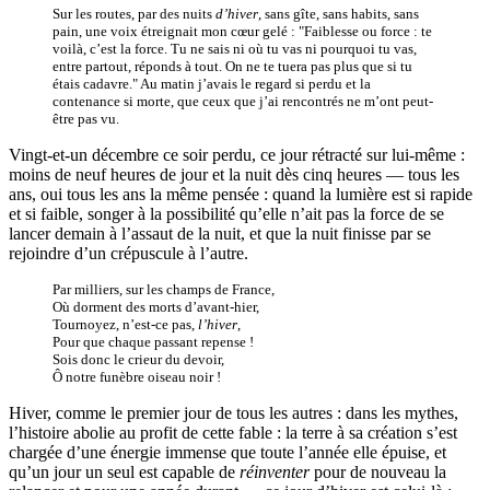
Sur les routes, par des nuits
d’hiver
, sans gîte, sans habits, sans
pain, une voix étreignait mon cœur gelé : "Faiblesse ou force : te
voilà, c’est la force. Tu ne sais ni où tu vas ni pourquoi tu vas,
entre partout, réponds à tout. On ne te tuera pas plus que si tu
étais cadavre." Au matin j’avais le regard si perdu et la
contenance si morte, que ceux que j’ai rencontrés ne m’ont peut-
être pas vu.
Vingt-et-un décembre ce soir perdu, ce jour rétracté sur lui-même :
moins de neuf heures de jour et la nuit dès cinq heures — tous les
ans, oui tous les ans la même pensée : quand la lumière est si rapide
et si faible, songer à la possibilité qu’elle n’ait pas la force de se
lancer demain à l’assaut de la nuit, et que la nuit finisse par se
rejoindre d’un crépuscule à l’autre.
Par milliers, sur les champs de France,
Où dorment des morts d’avant-hier,
Tournoyez, n’est-ce pas,
l’hiver
,
Pour que chaque passant repense !
Sois donc le crieur du devoir,
Ô notre funèbre oiseau noir !
Hiver, comme le premier jour de tous les autres : dans les mythes,
l’histoire abolie au profit de cette fable : la terre à sa création s’est
chargée d’une énergie immense que toute l’année elle épuise, et
qu’un jour un seul est capable de
réinventer
pour de nouveau la