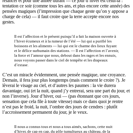
relancer et pour une année durant — ce jour d’hiver est celui-là :
tentation ce soir (comme tous les ans, et plus encore cette année) des
pensées magiques (l’impression que chaque geste qu’on y appose a
charge de cela) — il faut croire que la terre accepte encore nos
gestes.
Il est l’affection et le présent puisqu’il a fait la maison ouverte à
l’hiver écumeux et à la rumeur de l’été — lui qui a purifié les
boissons et les aliments — lui qui est le charme des lieux fuyant
et le délice surhumain des stations. — Il est l’affection et l’avenir,
la force et l’amour que nous, debout dans les rages et les ennuis,
nous voyons passer dans le ciel de tempête et les drapeaux
d’extase.
C’est un miracle évidemment, une pensée magique, une croyance.
Demain, il fera jour plus longtemps (mais comment le croire ?). Je
lèverai le visage au ciel, et d’autres les paumes : la vie durera
davantage, oui (et la nuit, quand j’y entrerai, sera une part du jour, et
non l’inverse). Jour d’hiver, oui — (pas étonnant que ces jours,
sensation que cela file à toute vitesse) mais ce dans quoi je rentre
n’est pas le froid, la nuit, l’ombre des jours de cendres : plutôt
l’accroissement permanent du jour, je le veux.
Il nous a connus tous et nous a tous aimés, sachons, cette nuit
d’hiver, de cap en cap, du pôle tumultueux au château, de la