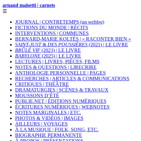
arnaud maïsetti | carnets
☰
JOURNAL | CONTRETEMPS (un
weblog
)
FICTIONS DU MONDE | RÉCITS
INTERVENTIONS | COMMUNES
BERNARD-MARIE KOLTÈS | « RACONTER BIEN »
SAINT-JUST & DES POUSSIÈRES
(2021) | LE LIVRE
BRÛLÉ VIF
(2023) | LE LIVRE
BABYLONE
(2025) | LE LIVRE
LECTURES | LIVRES, PIÈCES, FILMS
NOTES & QUESTIONS | LIRECRIRE
ANTHOLOGIE PERSONNELLE | PAGES
RECHERCHES | ARTICLES & COMMUNICATIONS
CRITIQUES | THÉÂTRE
DRAMATURGIES | SCÈNES & TRAVAUX
MOUSSONS D’ÉTÉ
PUBLIE.NET | ÉDITIONS NUMÉRIQUES
ÉCRITURES NUMÉRIQUES | WEBNOTES
NOTES MARGINALES | ETC.
PHOTOS & VIDÉOS | IMAGES
AILLEURS | VOYAGES
À LA MUSIQUE | FOLK, SONG, ETC.
BIOGRAPHIE PERMANENTE
À PROPOS | PRÉSENTATIONS