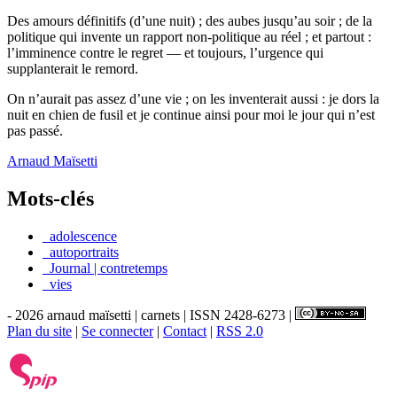
Des amours définitifs (d’une nuit) ; des aubes jusqu’au soir ; de la
politique qui invente un rapport non-politique au réel ; et partout :
l’imminence contre le regret — et toujours, l’urgence qui
supplanterait le remord.
On n’aurait pas assez d’une vie ; on les inventerait aussi : je dors la
nuit en chien de fusil et je continue ainsi pour moi le jour qui n’est
pas passé.
Arnaud Maïsetti
Mots-clés
_adolescence
_autoportraits
_Journal | contretemps
_vies
- 2026 arnaud maïsetti | carnets | ISSN 2428-6273 |
Plan du site
|
Se connecter
|
Contact
|
RSS 2.0