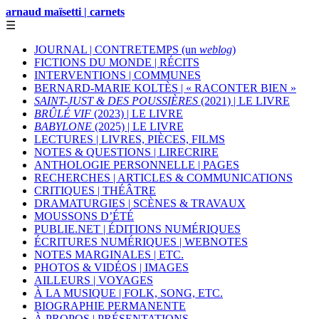
arnaud maïsetti | carnets
☰
JOURNAL | CONTRETEMPS (un
weblog
)
FICTIONS DU MONDE | RÉCITS
INTERVENTIONS | COMMUNES
BERNARD-MARIE KOLTÈS | « RACONTER BIEN »
SAINT-JUST & DES POUSSIÈRES
(2021) | LE LIVRE
BRÛLÉ VIF
(2023) | LE LIVRE
BABYLONE
(2025) | LE LIVRE
LECTURES | LIVRES, PIÈCES, FILMS
NOTES & QUESTIONS | LIRECRIRE
ANTHOLOGIE PERSONNELLE | PAGES
RECHERCHES | ARTICLES & COMMUNICATIONS
CRITIQUES | THÉÂTRE
DRAMATURGIES | SCÈNES & TRAVAUX
MOUSSONS D’ÉTÉ
PUBLIE.NET | ÉDITIONS NUMÉRIQUES
ÉCRITURES NUMÉRIQUES | WEBNOTES
NOTES MARGINALES | ETC.
PHOTOS & VIDÉOS | IMAGES
AILLEURS | VOYAGES
À LA MUSIQUE | FOLK, SONG, ETC.
BIOGRAPHIE PERMANENTE
À PROPOS | PRÉSENTATIONS