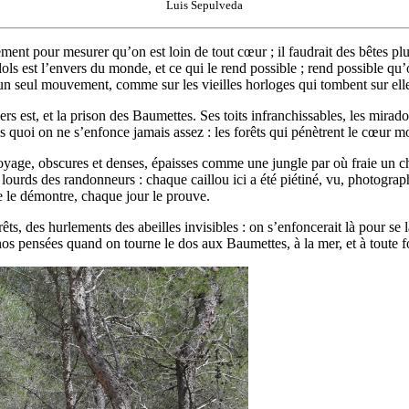
Luis Sepulveda
nt pour mesurer qu’on est loin de tout cœur ; il faudrait des bêtes plus
ols est l’envers du monde, et ce qui le rend possible ; rend possible qu’
a un seul mouvement, comme sur les vieilles horloges qui tombent sur e
s est, et la prison des Baumettes. Ses toits infranchissables, les mirado
 quoi on ne s’enfonce jamais assez : les forêts qui pénètrent le cœur m
voyage, obscures et denses, épaisses comme une jungle par où fraie un ch
pas lourds des randonneurs : chaque caillou ici a été piétiné, vu, photogr
se le démontre, chaque jour le prouve.
rêts, des hurlements des abeilles invisibles : on s’enfoncerait là pour se 
nos pensées quand on tourne le dos aux Baumettes, à la mer, et à toute f