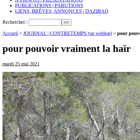
PUBLICATIONS | PARUTIONS
LIENS, BRÈVES, ANNONCES | DAZIBAO
Rechercher :
Accueil
>
JOURNAL | CONTRETEMPS (un weblog)
>
pour pouvo
pour pouvoir vraiment la haïr
mardi 25 mai 2021