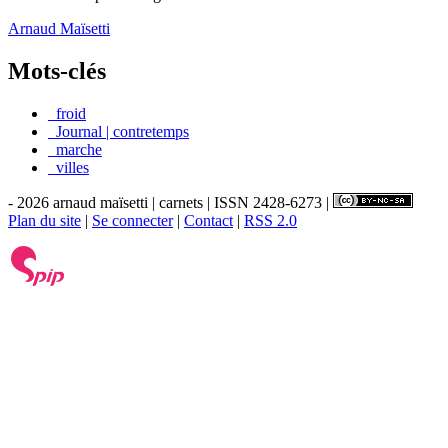
Arnaud Maïsetti
Mots-clés
_froid
_Journal | contretemps
_marche
_villes
- 2026 arnaud maïsetti | carnets | ISSN 2428-6273 |
Plan du site
|
Se connecter
|
Contact
|
RSS 2.0