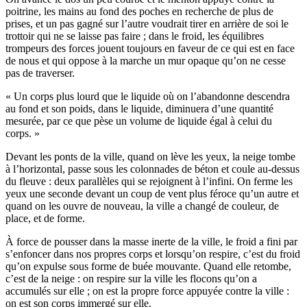
poitrine, les mains au fond des poches en recherche de plus de
prises, et un pas gagné sur l’autre voudrait tirer en arrière de soi le
trottoir qui ne se laisse pas faire ; dans le froid, les équilibres
trompeurs des forces jouent toujours en faveur de ce qui est en face
de nous et qui oppose à la marche un mur opaque qu’on ne cesse
pas de traverser.
« Un corps plus lourd que le liquide où on l’abandonne descendra
au fond et son poids, dans le liquide, diminuera d’une quantité
mesurée, par ce que pèse un volume de liquide égal à celui du
corps. »
Devant les ponts de la ville, quand on lève les yeux, la neige tombe
à l’horizontal, passe sous les colonnades de béton et coule au-dessus
du fleuve : deux parallèles qui se rejoignent à l’infini. On ferme les
yeux une seconde devant un coup de vent plus féroce qu’un autre et
quand on les ouvre de nouveau, la ville a changé de couleur, de
place, et de forme.
À force de pousser dans la masse inerte de la ville, le froid a fini par
s’enfoncer dans nos propres corps et lorsqu’on respire, c’est du froid
qu’on expulse sous forme de buée mouvante. Quand elle retombe,
c’est de la neige : on respire sur la ville les flocons qu’on a
accumulés sur elle ; on est la propre force appuyée contre la ville :
on est son corps immergé sur elle.