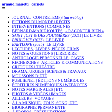
arnaud maïsetti | carnets
☰
JOURNAL | CONTRETEMPS (un
weblog
)
FICTIONS DU MONDE | RÉCITS
INTERVENTIONS | COMMUNES
BERNARD-MARIE KOLTÈS | « RACONTER BIEN »
SAINT-JUST & DES POUSSIÈRES
(2021) | LE LIVRE
BRÛLÉ VIF
(2023) | LE LIVRE
BABYLONE
(2025) | LE LIVRE
LECTURES | LIVRES, PIÈCES, FILMS
NOTES & QUESTIONS | LIRECRIRE
ANTHOLOGIE PERSONNELLE | PAGES
RECHERCHES | ARTICLES & COMMUNICATIONS
CRITIQUES | THÉÂTRE
DRAMATURGIES | SCÈNES & TRAVAUX
MOUSSONS D’ÉTÉ
PUBLIE.NET | ÉDITIONS NUMÉRIQUES
ÉCRITURES NUMÉRIQUES | WEBNOTES
NOTES MARGINALES | ETC.
PHOTOS & VIDÉOS | IMAGES
AILLEURS | VOYAGES
À LA MUSIQUE | FOLK, SONG, ETC.
BIOGRAPHIE PERMANENTE
À PROPOS | PRÉSENTATIONS