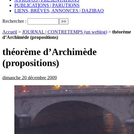
PUBLICATIONS | PARUTIONS
LIENS, BRÈVES, ANNONCES | DAZIBAO
Rechercher :
Accueil
>
JOURNAL | CONTRETEMPS (un weblog)
>
théorème
d’Archimède (propositions)
théorème d’Archimède
(propositions)
dimanche 20 décembre 2009