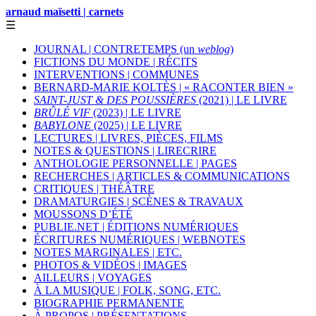
arnaud maïsetti | carnets
☰
JOURNAL | CONTRETEMPS (un
weblog
)
FICTIONS DU MONDE | RÉCITS
INTERVENTIONS | COMMUNES
BERNARD-MARIE KOLTÈS | « RACONTER BIEN »
SAINT-JUST & DES POUSSIÈRES
(2021) | LE LIVRE
BRÛLÉ VIF
(2023) | LE LIVRE
BABYLONE
(2025) | LE LIVRE
LECTURES | LIVRES, PIÈCES, FILMS
NOTES & QUESTIONS | LIRECRIRE
ANTHOLOGIE PERSONNELLE | PAGES
RECHERCHES | ARTICLES & COMMUNICATIONS
CRITIQUES | THÉÂTRE
DRAMATURGIES | SCÈNES & TRAVAUX
MOUSSONS D’ÉTÉ
PUBLIE.NET | ÉDITIONS NUMÉRIQUES
ÉCRITURES NUMÉRIQUES | WEBNOTES
NOTES MARGINALES | ETC.
PHOTOS & VIDÉOS | IMAGES
AILLEURS | VOYAGES
À LA MUSIQUE | FOLK, SONG, ETC.
BIOGRAPHIE PERMANENTE
À PROPOS | PRÉSENTATIONS