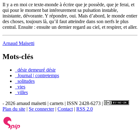
Il y a en moi ce texte-monde à écrire que je possède, que je ferai, et
qui pour le moment bat intéreurement sa pulsation instable,
insistante, dévorante. Y répondre, oui. Mais d’abord, le monde entier
des choses, toujours là, qu’il faut atteindre dans son nerfs le plus
central. Ensuite : ensuite un dernier regard au ciel, et respirer, et aller.
Arnaud Maïsetti
Mots-clés
_désir demeuré désir
_Journal | contretemps
_solitudes
_vies
_villes
- 2026 arnaud maïsetti | carnets | ISSN 2428-6273 |
Plan du site
|
Se connecter
|
Contact
|
RSS 2.0