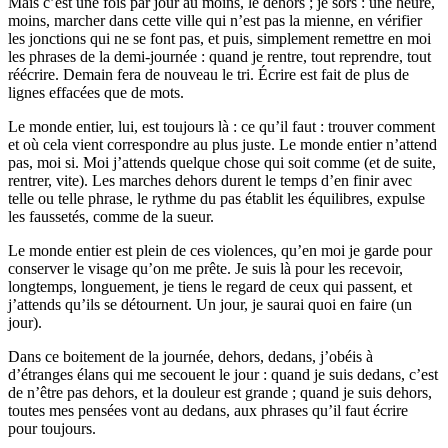
Mais c’est une fois par jour au moins, le dehors ; je sors : une heure,
moins, marcher dans cette ville qui n’est pas la mienne, en vérifier
les jonctions qui ne se font pas, et puis, simplement remettre en moi
les phrases de la demi-journée : quand je rentre, tout reprendre, tout
réécrire. Demain fera de nouveau le tri. Écrire est fait de plus de
lignes effacées que de mots.
Le monde entier, lui, est toujours là : ce qu’il faut : trouver comment
et où cela vient correspondre au plus juste. Le monde entier n’attend
pas, moi si. Moi j’attends quelque chose qui soit comme (et de suite,
rentrer, vite). Les marches dehors durent le temps d’en finir avec
telle ou telle phrase, le rythme du pas établit les équilibres, expulse
les faussetés, comme de la sueur.
Le monde entier est plein de ces violences, qu’en moi je garde pour
conserver le visage qu’on me prête. Je suis là pour les recevoir,
longtemps, longuement, je tiens le regard de ceux qui passent, et
j’attends qu’ils se détournent. Un jour, je saurai quoi en faire (un
jour).
Dans ce boitement de la journée, dehors, dedans, j’obéis à
d’étranges élans qui me secouent le jour : quand je suis dedans, c’est
de n’être pas dehors, et la douleur est grande ; quand je suis dehors,
toutes mes pensées vont au dedans, aux phrases qu’il faut écrire
pour toujours.