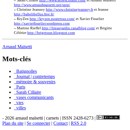
–
Sarah Cillaire
http://www.seriescillaire.com/
et Arnaud Maïsetti
http://www.arnaudmaisetti.net/spip/
–
Christine Jeanney
http://www.christinejeanney.fr
et Jeanne
http://babelibellus.free.fr/
–
KtyZen
http://ktyzen.posterous.com/
et Xavier Fisselier
http://xavierfisselier.wordpress.com
–
Martine Rieffel
http://lireaujardin.canalblog.com/
et Brigitte
Célérier
http://brigetoun.blogspot.com
Arnaud Maïsetti
Mots-clés
_Batignolles
_Journal | contretemps
_mémoire & souvenirs
_Paris
_Sarah Cillaire
_vases communicants
_vies
_villes
- 2026 arnaud maïsetti | carnets | ISSN 2428-6273 |
Plan du site
|
Se connecter
|
Contact
|
RSS 2.0