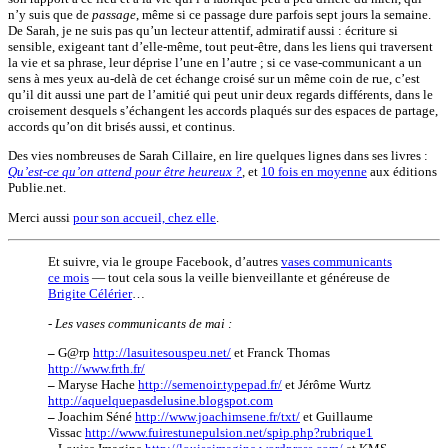
n’y suis que de
passage
, même si ce passage dure parfois sept jours la semaine.
De Sarah, je ne suis pas qu’un lecteur attentif, admiratif aussi : écriture si
sensible, exigeant tant d’elle-même, tout peut-être, dans les liens qui traversent
la vie et sa phrase, leur déprise l’une en l’autre ; si ce vase-communicant a un
sens à mes yeux au-delà de cet échange croisé sur un même coin de rue, c’est
qu’il dit aussi une part de l’amitié qui peut unir deux regards différents, dans le
croisement desquels s’échangent les accords plaqués sur des espaces de partage,
accords qu’on dit brisés aussi, et continus.
Des vies nombreuses de Sarah Cillaire, en lire quelques lignes dans ses livres :
Qu’est-ce qu’on attend pour être heureux ?
, et
10 fois en moyenne
aux éditions
Publie.net.
Merci aussi
pour son accueil, chez elle
.
Et suivre, via le groupe Facebook, d’autres
vases communicants
ce mois
— tout cela sous la veille bienveillante et généreuse de
Brigite Célérier
…
- Les vases communicants de mai :
–
G@rp
http://lasuitesouspeu.net/
et Franck Thomas
http://www.frth.fr/
–
Maryse Hache
http://semenoir.typepad.fr/
et Jérôme Wurtz
http://aquelquepasdelusine.blogspot.com
–
Joachim Séné
http://www.joachimsene.fr/txt/
et Guillaume
Vissac
http://www.fuirestunepulsion.net/spip.php?rubrique1