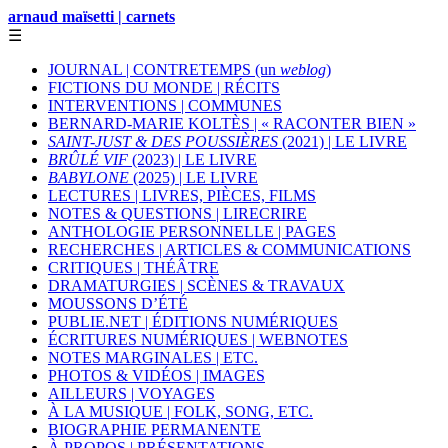
arnaud maïsetti | carnets
☰
JOURNAL | CONTRETEMPS (un
weblog
)
FICTIONS DU MONDE | RÉCITS
INTERVENTIONS | COMMUNES
BERNARD-MARIE KOLTÈS | « RACONTER BIEN »
SAINT-JUST & DES POUSSIÈRES
(2021) | LE LIVRE
BRÛLÉ VIF
(2023) | LE LIVRE
BABYLONE
(2025) | LE LIVRE
LECTURES | LIVRES, PIÈCES, FILMS
NOTES & QUESTIONS | LIRECRIRE
ANTHOLOGIE PERSONNELLE | PAGES
RECHERCHES | ARTICLES & COMMUNICATIONS
CRITIQUES | THÉÂTRE
DRAMATURGIES | SCÈNES & TRAVAUX
MOUSSONS D’ÉTÉ
PUBLIE.NET | ÉDITIONS NUMÉRIQUES
ÉCRITURES NUMÉRIQUES | WEBNOTES
NOTES MARGINALES | ETC.
PHOTOS & VIDÉOS | IMAGES
AILLEURS | VOYAGES
À LA MUSIQUE | FOLK, SONG, ETC.
BIOGRAPHIE PERMANENTE
À PROPOS | PRÉSENTATIONS