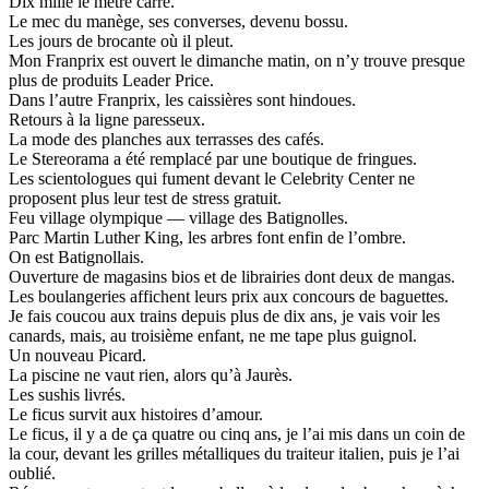
Dix mille le mètre carré.
Le mec du manège, ses converses, devenu bossu.
Les jours de brocante où il pleut.
Mon Franprix est ouvert le dimanche matin, on n’y trouve presque
plus de produits Leader Price.
Dans l’autre Franprix, les caissières sont hindoues.
Retours à la ligne paresseux.
La mode des planches aux terrasses des cafés.
Le Stereorama a été remplacé par une boutique de fringues.
Les scientologues qui fument devant le Celebrity Center ne
proposent plus leur test de stress gratuit.
Feu village olympique — village des Batignolles.
Parc Martin Luther King, les arbres font enfin de l’ombre.
On est Batignollais.
Ouverture de magasins bios et de librairies dont deux de mangas.
Les boulangeries affichent leurs prix aux concours de baguettes.
Je fais coucou aux trains depuis plus de dix ans, je vais voir les
canards, mais, au troisième enfant, ne me tape plus guignol.
Un nouveau Picard.
La piscine ne vaut rien, alors qu’à Jaurès.
Les sushis livrés.
Le ficus survit aux histoires d’amour.
Le ficus, il y a de ça quatre ou cinq ans, je l’ai mis dans un coin de
la cour, devant les grilles métalliques du traiteur italien, puis je l’ai
oublié.