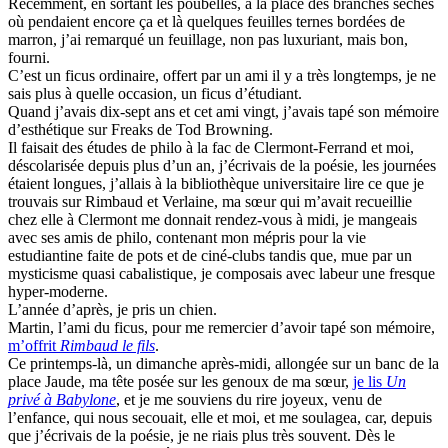
Récemment, en sortant les poubelles, à la place des branches sèches
où pendaient encore ça et là quelques feuilles ternes bordées de
marron, j’ai remarqué un feuillage, non pas luxuriant, mais bon,
fourni.
C’est un ficus ordinaire, offert par un ami il y a très longtemps, je ne
sais plus à quelle occasion, un ficus d’étudiant.
Quand j’avais dix-sept ans et cet ami vingt, j’avais tapé son mémoire
d’esthétique sur Freaks de Tod Browning.
Il faisait des études de philo à la fac de Clermont-Ferrand et moi,
déscolarisée depuis plus d’un an, j’écrivais de la poésie, les journées
étaient longues, j’allais à la bibliothèque universitaire lire ce que je
trouvais sur Rimbaud et Verlaine, ma sœur qui m’avait recueillie
chez elle à Clermont me donnait rendez-vous à midi, je mangeais
avec ses amis de philo, contenant mon mépris pour la vie
estudiantine faite de pots et de ciné-clubs tandis que, mue par un
mysticisme quasi cabalistique, je composais avec labeur une fresque
hyper-moderne.
L’année d’après, je pris un chien.
Martin, l’ami du ficus, pour me remercier d’avoir tapé son mémoire,
m’offrit
Rimbaud le fils
.
Ce printemps-là, un dimanche après-midi, allongée sur un banc de la
place Jaude, ma tête posée sur les genoux de ma sœur,
je lis
Un
privé à Babylone
, et je me souviens du rire joyeux, venu de
l’enfance, qui nous secouait, elle et moi, et me soulagea, car, depuis
que j’écrivais de la poésie, je ne riais plus très souvent. Dès le