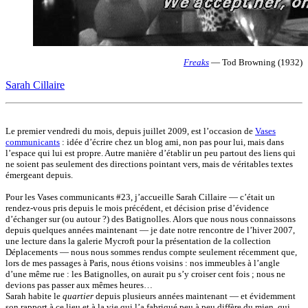
Freaks
— Tod Browning (1932)
Sarah Cillaire
Le premier vendredi du mois, depuis juillet 2009, est l’occasion de
Vases
communicants
: idée d’écrire chez un blog ami, non pas pour lui, mais dans
l’espace qui lui est propre. Autre manière d’établir un peu partout des liens qui
ne soient pas seulement des directions pointant vers, mais de véritables textes
émergeant depuis.
Pour les Vases communicants #23, j’accueille Sarah Cillaire — c’était un
rendez-vous pris depuis le mois précédent, et décision prise d’évidence
d’échanger sur (ou autour ?) des Batignolles. Alors que nous nous connaissons
depuis quelques années maintenant — je date notre rencontre de l’hiver 2007,
une lecture dans la galerie Mycroft pour la présentation de la collection
Déplacements — nous nous sommes rendus compte seulement récemment que,
lors de mes passages à Paris, nous étions voisins : nos immeubles à l’angle
d’une même rue : les Batignolles, on aurait pu s’y croiser cent fois ; nous ne
devions pas passer aux mêmes heures…
Sarah habite le
quartier
depuis plusieurs années maintenant — et évidemment
son rapport à ce lieu et à la vie qui l’a fabriqué peu à peu diffère du mien, qui