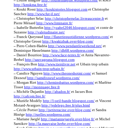
–
Louise Imagine
http://louiseimagine.wordpress.com/
et KMS
http://kmskma.free.fr/
–
Kouki Rossi
http://koukistories.blogspot.com
et Christophe
Sanchez
http://www.fut-il.net/
–
Christopher Selac
http://christopherselac.livreaucentre.fr
et
Pierre Ménard
http://www.liminaire.fr/
–
Isabelle Butterlin
http://yzabel2046.blogspot.com/
et conte de
Suzanne
http://valetudinaire.net/
–
Franck Queyraud
http://flaneriequotidienne.wordpress.com/
et
Christophe Grossi
http://kwakizbak.over-blog.com/
–
Piero Cohen-Hadria
http://www.pendantleweekend.net/
et
Dominique Hasselmann
http://dh68.wordpress.com/
–
Daniel Bourrion
http://www.face-terres.fr/
et Anita Navarrete-
Berbel
http://sauvageana.blogspot.com
–
François Bon
http://www.tierslivre.net
et Urbain trop urbain
http://www.urbain-trop-urbain.fr/
–
Candice Nguyen
http://www.theoneshotmi.com/
et Samuel
Dixneuf
http://samdixneuf.wordpress.com/
–
Morgan Riet
http://cheminsbattus.wordpress.com/
et Marlène
Tissot
http://monnuage.free.fr
–
Michèle Dujardin
http://abadon.fr/
et Jacues Bon
http://cafcom.free.fr/
–
Murièle Modély
http://l-oeil-bande.blogspot.com/
et Vincent
Motard-Avargues
http://jedelego.free.fr/plus.html
–
Cécile Portier
http://petiteracine.over-blog.com/
et Sandra
Hinège
http://ruelles.wordpress.com/
–
Mariane Jaeglé
http://mariannejaegle.over-blog.fr/
et Michel
Sarnikov
http://la.mauvaise.herbe.over-blog.com/