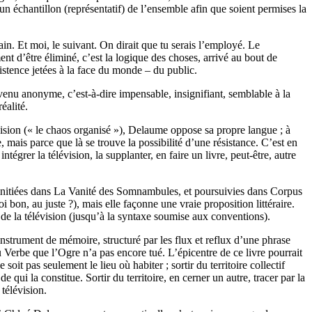
un échantillon (représentatif) de l’ensemble afin que soient permises la
ain. Et moi, le suivant. On dirait que tu serais l’employé. Le
nt d’être éliminé, c’est la logique des choses, arrivé au bout de
istence jetées à la face du monde – du public.
venu anonyme, c’est-à-dire impensable, insignifiant, semblable à la
éalité.
évision (« le chaos organisé »), Delaume oppose sa propre langue ; à
 mais parce que là se trouve la possibilité d’une résistance. C’est en
intégrer la télévision, la supplanter, en faire un livre, peut-être, autre
n (initiées dans La Vanité des Somnambules, et poursuivies dans Corpus
 bon, au juste ?), mais elle façonne une vraie proposition littéraire.
le de la télévision (jusqu’à la syntaxe soumise aux conventions).
instrument de mémoire, structuré par les flux et reflux d’une phrase
u Verbe que l’Ogre n’a pas encore tué. L’épicentre de ce livre pourrait
 soit pas seulement le lieu où habiter ; sortir du territoire collectif
qui la constitue. Sortir du territoire, en cerner un autre, tracer par la
 télévision.