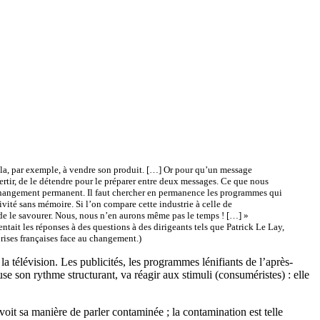
-Cola, par exemple, à vendre son produit. […] Or pour qu’un message
vertir, de le détendre pour le préparer entre deux messages. Ce que nous
e changement permanent. Il faut chercher en permanence les programmes qui
ivité sans mémoire. Si l’on compare cette industrie à celle de
ir de le savourer. Nous, nous n’en aurons même pas le temps ! […] »
ntait les réponses à des questions à des dirigeants tels que Patrick Le Lay,
ises françaises face au changement.)
a télévision. Les publicités, les programmes lénifiants de l’après-
use son rythme structurant, va réagir aux stimuli (consuméristes) : elle
 voit sa manière de parler contaminée ; la contamination est telle