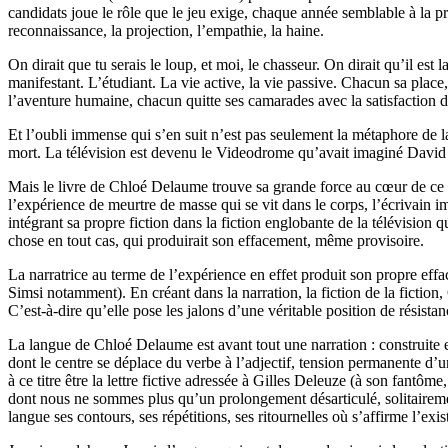
candidats joue le rôle que le jeu exige, chaque année semblable à la pr
reconnaissance, la projection, l’empathie, la haine.
On dirait que tu serais le loup, et moi, le chasseur. On dirait qu’il es
manifestant. L’étudiant. La vie active, la vie passive. Chacun sa place
l’aventure humaine, chacun quitte ses camarades avec la satisfaction d
Et l’oubli immense qui s’en suit n’est pas seulement la métaphore de l
mort. La télévision est devenu le Videodrome qu’avait imaginé David Cro
Mais le livre de Chloé Delaume trouve sa grande force au cœur de ce qu
l’expérience de meurtre de masse qui se vit dans le corps, l’écrivain i
intégrant sa propre fiction dans la fiction englobante de la télévision que 
chose en tout cas, qui produirait son effacement, même provisoire.
La narratrice au terme de l’expérience en effet produit son propre eff
Simsi notamment). En créant dans la narration, la fiction de la fiction,
C’est-à-dire qu’elle pose les jalons d’une véritable position de résista
La langue de Chloé Delaume est avant tout une narration : construite en
dont le centre se déplace du verbe à l’adjectif, tension permanente d’u
à ce titre être la lettre fictive adressée à Gilles Deleuze (à son fantôme,
dont nous ne sommes plus qu’un prolongement désarticulé, solitairement re
langue ses contours, ses répétitions, ses ritournelles où s’affirme l’exi