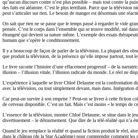
qu’aucun discours contre n’est plus possible – mais tout contre la puiss
des faits est aléatoire. C’est le plus terrifiant. Parce que la télévisi
peut s’articuler sur rien. Le besoin de manger est désormais une réact
On sait que rien ne se passe que le temps passé à regarder le vide gran
pensée. C’est le corps dans l’ensemble qui se trouve modifié, nié dans so
étrangeté qui devient sa nature même. L’exemple des essais thérapeut
humain que s’opère le conditionnement.
Il y a beaucoup de façon de parler de la télévision. La plupart des obse
que produit la télévision, de la présence qu’elle impose partout, tout 
Le livre raconte l’histoire d’une effacement progressif – de la narratric
illusion – l’illusion vitale, l’illusion radicale du monde. Le réel ne dispa
L’expérience à laquelle se livre Chloé Delaume est la confrontation dir
avec la télévision, ou tout simplement devant, mais dans. Intégration du
Car peut-on survire à son emprise ? Peut-on se livrer à cette fiction co
de cerveau disponible. C’est un fait. Mais c’est moins « le temps de 
L’essence de la télévision, montre Chloé Delaume, se situe dans le jeu,
divertissement – le détournement. Que dire de la télé-réalité qui n’a ét
Quand le jeu remplace la réalité et quand la fiction produit le réel, a
dans le château (de la Star Académie) pour comprendre comment les rô