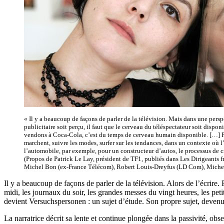
« Il y a beaucoup de façons de parler de la télévision. Mais dans une persp
publicitaire soit perçu, il faut que le cerveau du téléspectateur soit dispo
vendons à Coca-Cola, c’est du temps de cerveau humain disponible. […] Rie
marchent, suivre les modes, surfer sur les tendances, dans un contexte où l
l’automobile, par exemple, pour un constructeur d’autos, le processus de cr
(Propos de Patrick Le Lay, président de TF1, publiés dans Les Dirigeants fr
Michel Bon (ex-France Télécom), Robert Louis-Dreyfus (LD Com), Michel Pé
Il y a beaucoup de façons de parler de la télévision. Alors de l’écrire
midi, les journaux du soir, les grandes messes du vingt heures, les peti
devient Versuchspersonen : un sujet d’étude. Son propre sujet, devenu l
La narratrice décrit sa lente et continue plongée dans la passivité, obs