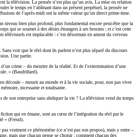
ent la télévision. La pensée n’est plus qu’un avis. La mise en relation
annuler le temps en l’abîmant dans un présent perpétuel, la pensée ne
iffusions de l’après-midi ont la même valeur qu’un direct prime-time.
à un niveau bien plus profond, plus fondamental encore peut-être que la
orps qui se soumet à des désirs étrangers à ses besoins ; et c’est cette
 télévisuels est implacable : c’est désormais en amont du cerveau
 Sans voir que le réel dont ils parlent n’est plus séparé du discours
ision. Une partie.
re d’un crime – du meurtre de la réalité. Et de l’extermination d’une
rale. » (Baudrillard).
i en découle – mourir au monde et à la vie sociale, pour, non pas vivre
 mémoire, incessante et totalisante.
ois de son entreprise sans abdiquer la vie ? La télévision vend du temps
fiction qui en émane, sont au cœur de l’intégration du réel par le
té » (Freud).
yse pas vraiment ce phénomène (ce n’est pas son propos), mais y entre –
signe, mais que chacun pense se choisir ; comment chacun des