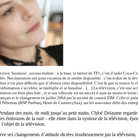
ective ’business’, soyons réaliste : à la base, le métier de TF1, c’est d’aider Coca
nible. Nos émissions ont pour vocation de le rendre disponible : c’est-à-dire de le di
n n’est plus difficile que d’obtenir cette disponibilité. C’est là que se trouve l
’information s’accélère, se multiplie et se banalise…[…] La télévision, c’est une act
éation est bien plus lent ; et si son véhicule est un succès il aura au moins le lois
ançais et le changement en juillet 2004 par la société de conseil EIM. Celle-ci prése
bereau (BNP Paribas), Henri de Castries (Axa), sur les nouveaux défis des entrepr
. Pendant des mois, de midi jusqu’au petit matin, Chloé Delaume regarde l
tes émissions de la nuit – elle entre dans la syntaxe de la télévision, épo
’objet de la télévision.
erve ses changements d’attitude dictées insidieusement par la télévision,