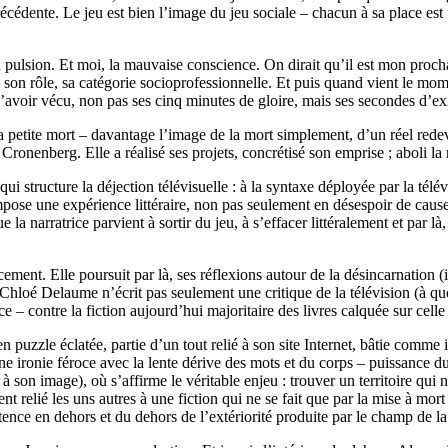
écédente. Le jeu est bien l’image du jeu sociale – chacun à sa place est 
t la pulsion. Et moi, la mauvaise conscience. On dirait qu’il est mon proch
, son rôle, sa catégorie socioprofessionnelle. Et puis quand vient le mome
’avoir vécu, non pas ses cinq minutes de gloire, mais ses secondes d’ex
a petite mort – davantage l’image de la mort simplement, d’un réel rede
nenberg. Elle a réalisé ses projets, concrétisé son emprise ; aboli la r
i structure la déjection télévisuelle : à la syntaxe déployée par la tél
mpose une expérience littéraire, non pas seulement en désespoir de cause,
la narratrice parvient à sortir du jeu, à s’effacer littéralement et par là, 
acement. Elle poursuit par là, ses réflexions autour de la désincarnatio
 Chloé Delaume n’écrit pas seulement une critique de la télévision (à quoi
nce – contre la fiction aujourd’hui majoritaire des livres calquée sur cel
 puzzle éclatée, partie d’un tout relié à son site Internet, bâtie comme 
ne ironie féroce avec la lente dérive des mots et du corps – puissance d
 à son image), où s’affirme le véritable enjeu : trouver un territoire qui ne
lié les uns autres à une fiction qui ne se fait que par la mise à mort de 
stence en dehors et du dehors de l’extériorité produite par le champ de la