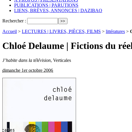
PUBLICATIONS | PARUTIONS
LIENS, BRÈVES, ANNONCES | DAZIBAO
Rechercher :
Accueil
>
LECTURES | LIVRES, PIÈCES, FILMS
>
littératures
>
C
Chloé Delaume | Fictions du rée
J’habite dans la télévision
, Verticales
dimanche 1er octobre 2006