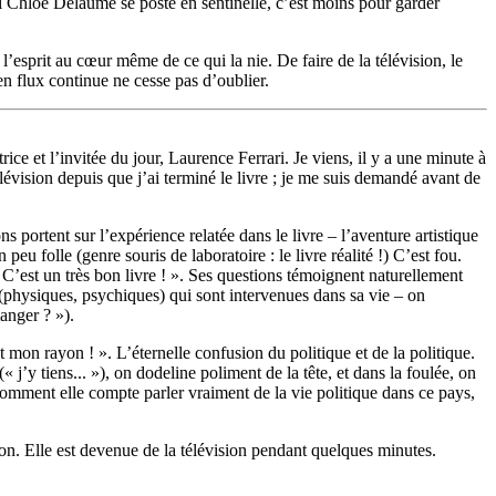
, si Chloé Delaume se poste en sentinelle, c’est moins pour garder
l’esprit au cœur même de ce qui la nie. De faire de la télévision, le
en flux continue ne cesse pas d’oublier.
ce et l’invitée du jour, Laurence Ferrari. Je viens, il y a une minute à
élévision depuis que j’ai terminé le livre ; je me suis demandé avant de
s portent sur l’expérience relatée dans le livre – l’aventure artistique
 folle (genre souris de laboratoire : le livre réalité !) C’est fou.
 C’est un très bon livre ! ». Ses questions témoignent naturellement
(physiques, psychiques) qui sont intervenues dans sa vie – on
anger ? »).
t mon rayon ! ». L’éternelle confusion du politique et de la politique.
« j’y tiens... »), on dodeline poliment de la tête, et dans la foulée, on
comment elle compte parler vraiment de la vie politique dans ce pays,
ision. Elle est devenue de la télévision pendant quelques minutes.