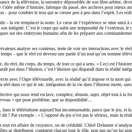
ance de la télévision, la narratrice dépossédée de son libre-arbitre, devi
on nie l’idée même d’histoire, fabrique du passé, des archives pour mieux 
ion – pour combler le trou qui se creuse peu à peu dans l’esprit. Les red
dir – la vie remplacer la notre. Le cœur de l’expérience se situe ainsi 
n intégrité. C’est le corps qui subit une temporalité de l’extérieur, le c
iques sur des embryons humains afin de les préparer aux commandements
rvateurs analyse ses contenus, tente de voir ses interactions avec le réel.
le temps – que le réel est devenu une partie d’un tout qu’on nomme télév
e, du réel, du corps, du temps, de tout ce qui a sens. « Ceci est l’histoi
raît pas dans l’illusion, c’est l’illusion qui disparaît dans la réalité intég
ecte avec l’Ogre télévisuelle, avec la réalité qu’il impose et la mort qu
 réel dans ce qui le nie, intégration de la vie dans l’illusion morte, sans
llective qui nous rend esclave, complice, témoin, sujet, objet tout à la f
cerveau » qui pose problème, que sa disponibilité…
 dans le téléréalisme aujourd’hui incontournable, parce que le jeu, et la 
é dit ? Par exemple : « L’opposé du jeu n’est pas le sérieux, mais la réali
lors tout est affaire de croyance, ou de crédulité. Chloé Delaume n’anal
les se distribuent, comment chacun joue le rôle, non pas qu’on lui as