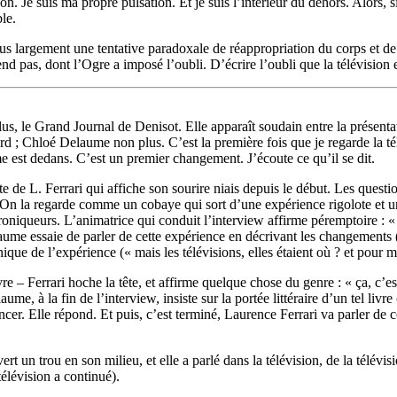
tion. Je suis ma propre pulsation. Et je suis l’intérieur du dehors. Alors
le.
lus largement une tentative paradoxale de réappropriation du corps et de 
end pas, dont l’Ogre a imposé l’oubli. D’écrire l’oubli que la télévision 
, le Grand Journal de Denisot. Elle apparaît soudain entre la présentatri
hasard ; Chloé Delaume non plus. C’est la première fois que je regarde la t
e est dedans. C’est un premier changement. J’écoute ce qu’il se dit.
 de L. Ferrari qui affiche son sourire niais depuis le début. Les question
n la regarde comme un cobaye qui sort d’une expérience rigolote et un peu
roniqueurs. L’animatrice qui conduit l’interview affirme péremptoire : «
laume essaie de parler de cette expérience en décrivant les changements 
que de l’expérience (« mais les télévisions, elles étaient où ? et pour m
e – Ferrari hoche la tête, et affirme quelque chose du genre : « ça, c’es
, à la fin de l’interview, insiste sur la portée littéraire d’un tel livre (
cer. Elle répond. Et puis, c’est terminé, Laurence Ferrari va parler de 
vert un trou en son milieu, et elle a parlé dans la télévision, de la télév
 télévision a continué).