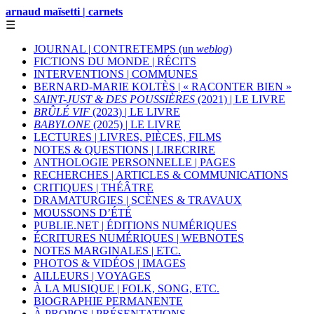
arnaud maïsetti | carnets
☰
JOURNAL | CONTRETEMPS (un
weblog
)
FICTIONS DU MONDE | RÉCITS
INTERVENTIONS | COMMUNES
BERNARD-MARIE KOLTÈS | « RACONTER BIEN »
SAINT-JUST & DES POUSSIÈRES
(2021) | LE LIVRE
BRÛLÉ VIF
(2023) | LE LIVRE
BABYLONE
(2025) | LE LIVRE
LECTURES | LIVRES, PIÈCES, FILMS
NOTES & QUESTIONS | LIRECRIRE
ANTHOLOGIE PERSONNELLE | PAGES
RECHERCHES | ARTICLES & COMMUNICATIONS
CRITIQUES | THÉÂTRE
DRAMATURGIES | SCÈNES & TRAVAUX
MOUSSONS D’ÉTÉ
PUBLIE.NET | ÉDITIONS NUMÉRIQUES
ÉCRITURES NUMÉRIQUES | WEBNOTES
NOTES MARGINALES | ETC.
PHOTOS & VIDÉOS | IMAGES
AILLEURS | VOYAGES
À LA MUSIQUE | FOLK, SONG, ETC.
BIOGRAPHIE PERMANENTE
À PROPOS | PRÉSENTATIONS