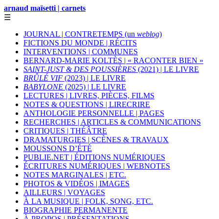
arnaud maïsetti | carnets
☰
JOURNAL | CONTRETEMPS (un
weblog
)
FICTIONS DU MONDE | RÉCITS
INTERVENTIONS | COMMUNES
BERNARD-MARIE KOLTÈS | « RACONTER BIEN »
SAINT-JUST & DES POUSSIÈRES
(2021) | LE LIVRE
BRÛLÉ VIF
(2023) | LE LIVRE
BABYLONE
(2025) | LE LIVRE
LECTURES | LIVRES, PIÈCES, FILMS
NOTES & QUESTIONS | LIRECRIRE
ANTHOLOGIE PERSONNELLE | PAGES
RECHERCHES | ARTICLES & COMMUNICATIONS
CRITIQUES | THÉÂTRE
DRAMATURGIES | SCÈNES & TRAVAUX
MOUSSONS D’ÉTÉ
PUBLIE.NET | ÉDITIONS NUMÉRIQUES
ÉCRITURES NUMÉRIQUES | WEBNOTES
NOTES MARGINALES | ETC.
PHOTOS & VIDÉOS | IMAGES
AILLEURS | VOYAGES
À LA MUSIQUE | FOLK, SONG, ETC.
BIOGRAPHIE PERMANENTE
À PROPOS | PRÉSENTATIONS