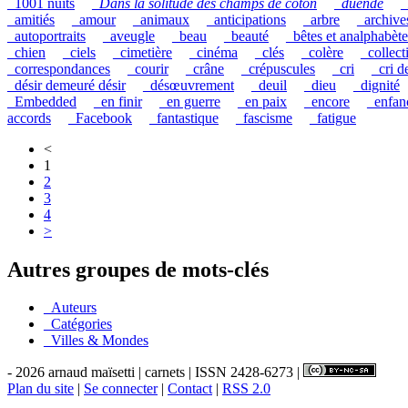
_1001 nuits
_
Dans la solitude des champs de coton
_
duende
_
_amitiés
_amour
_animaux
_anticipations
_arbre
_archive
_autoportraits
_aveugle
_beau
_beauté
_bêtes et analphabète
_chien
_ciels
_cimetière
_cinéma
_clés
_colère
_collect
_correspondances
_courir
_crâne
_crépuscules
_cri
_cri d
_désir demeuré désir
_désœuvrement
_deuil
_dieu
_dignité
_Embedded
_en finir
_en guerre
_en paix
_encore
_enfan
accords
_Facebook
_fantastique
_fascisme
_fatigue
<
1
2
3
4
>
Autres groupes de mots-clés
_Auteurs
_Catégories
_Villes & Mondes
- 2026 arnaud maïsetti | carnets | ISSN 2428-6273 |
Plan du site
|
Se connecter
|
Contact
|
RSS 2.0