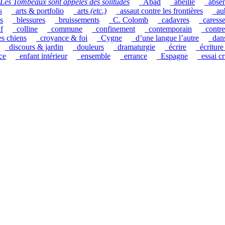
Les Tombeaux sont appelés des solitudes
_Abad
_abeille
_abse
s
_arts & portfolio
_arts
(etc.)
_assaut contre les frontières
_au
s
_blessures
_bruissements
_C. Colomb
_cadavres
_caress
if
_colline
_commune
_confinement
_contemporain
_contre
es chiens
_croyance & foi
_Cygne
_d’une langue l’autre
_dan
_discours & jardin
_douleurs
_dramaturgie
_écrire
_écriture
ce
_enfant intérieur
_ensemble
_errance
_Espagne
_essai cr