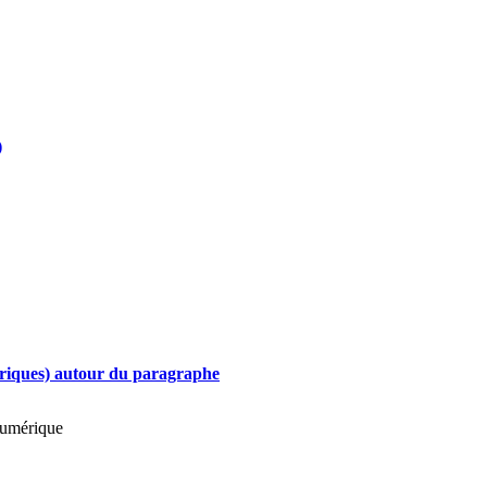
)
mériques) autour du paragraphe
umérique