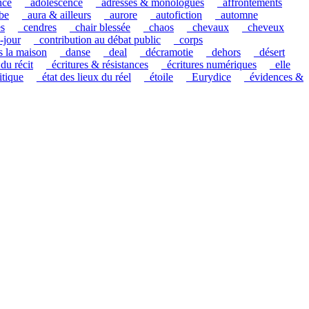
nce
_adolescence
_adresses & monologues
_affrontements
be
_aura & ailleurs
_aurore
_autofiction
_automne
es
_cendres
_chair blessée
_chaos
_chevaux
_cheveux
-jour
_contribution au débat public
_corps
s la maison
_danse
_deal
_décramotie
_dehors
_désert
 du récit
_écritures & résistances
_écritures numériques
_elle
itique
_état des lieux du réel
_étoile
_Eurydice
_évidences &