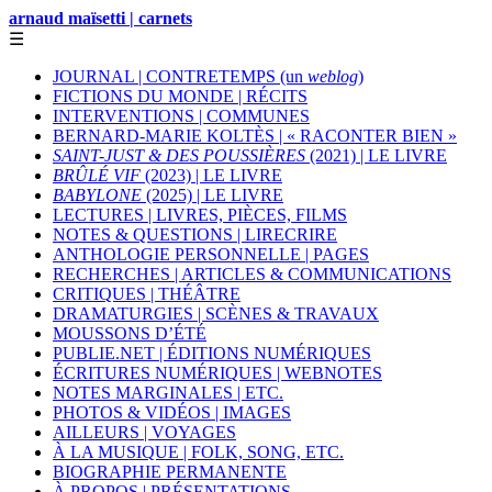
arnaud maïsetti | carnets
☰
JOURNAL | CONTRETEMPS (un
weblog
)
FICTIONS DU MONDE | RÉCITS
INTERVENTIONS | COMMUNES
BERNARD-MARIE KOLTÈS | « RACONTER BIEN »
SAINT-JUST & DES POUSSIÈRES
(2021) | LE LIVRE
BRÛLÉ VIF
(2023) | LE LIVRE
BABYLONE
(2025) | LE LIVRE
LECTURES | LIVRES, PIÈCES, FILMS
NOTES & QUESTIONS | LIRECRIRE
ANTHOLOGIE PERSONNELLE | PAGES
RECHERCHES | ARTICLES & COMMUNICATIONS
CRITIQUES | THÉÂTRE
DRAMATURGIES | SCÈNES & TRAVAUX
MOUSSONS D’ÉTÉ
PUBLIE.NET | ÉDITIONS NUMÉRIQUES
ÉCRITURES NUMÉRIQUES | WEBNOTES
NOTES MARGINALES | ETC.
PHOTOS & VIDÉOS | IMAGES
AILLEURS | VOYAGES
À LA MUSIQUE | FOLK, SONG, ETC.
BIOGRAPHIE PERMANENTE
À PROPOS | PRÉSENTATIONS