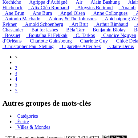
Kechiche
_Agrippa d’Aubigné
_Air
_Alain Bashung
_Alai
Hitchcock
_Alix Cléo Roubaud
_Aloysius Bertrand
_Ana nb
_Ane Brun
_Ane Burn
_Angel Olsen
_Anne Collongues
_A
_Antonio Machado
_Antony & The Johnsons
_Apichatpong Wee
Rykner
_Arnold Schoenberg
_Art Brut
_Arthur Rimbaud
_
Chastanier
_Bat for lashes
_Béla Tarr
_Benjamin Biolay
_B
_Bossuet
_Boutaïna El Fekkak
_C. Tarkos
_Candice Nguyen
d’Orléans
_Charlotte Gainsbourg
_Charlotte Guy
_Chloé Del
_Christopher Paul Stelling
_Cigarettes After Sex
_Claire Denis
<
1
2
3
4
5
>
Autres groupes de mots-clés
_Catégories
_Écrire
_Villes & Mondes
- 2026 arnaud maïsetti | carnets | ISSN 2428-6273 |