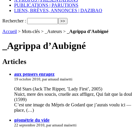
PUBLICATIONS | PARUTIONS
LIENS, BRÈVES, ANNONCES | DAZIBAO
Rechercher :
Accueil
> Mots-clés > _Auteurs >
_Agrippa d’Aubigné
_Agrippa d’Aubigné
Articles
aux pensers enragez
19 octobre 2010, par arnaud maïsetti
Old Stars (Jack The Ripper, ’Lady First’, 2005)
Nuict, mere des soucis, cruelle aux affligez, Qui fait que la do
(1599)
C’est une image du Mépris de Godard que j’aurais voulu ici — le 
place, (…)
géométrie du vide
22 septembre 2010, par arnaud maïsetti