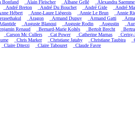
n Bonfand
_Alain Fleischer
_Albane Gellé
_Alexandra Saemme
_André Breton
_André Du Bouchet
_André Gide
_André Ma
nne Hébert
_Anne-Laure Liégeois
_Annie Le Brun
_Annie Ri
rasethakul
_Aragon
_Armand Dupuy
_Armand Gatti
_Arma
Atlantide
_Auguste Blanqui
_Auguste Rodin
_Augustin
_Auré
enjamin Renaud
_Bernard-Marie Koltès
_Bertolt Brecht
_Bertr
_Carson Mc Cullers
_Cat Power
_Catherine Marnas
_Cerisy-
aume
_Chris Marker
_Christiane Jatahy
_Christiane Taubira
_
_Claire Diterzi
_Claire Tabouret
_Claude Favre