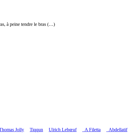
ras, à peine tendre le bras (…)
Thomas Jolly
Tiqqun
Ulrich Lebœuf
_A Filetta
_Abdellatif