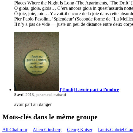
Places Where the Night Is Long (The Apartments, ’The Drift’ 
O gioia, gioia, gioia… C’era ancora gioia in quest’assurda notte
Ô joie, joie, joie… Y avait-il encore de la joie dans cette absur
Pier Paolo Pasolini, ’Splendeur’ (Seconde forme de "La Meille
Il n’y a pas de vide — juste un peu de distance entre deux corps 
[Tondi] | avoir part à l’ombre
8 avril 2013, par arnaud maïsetti
avoir part au danger
Mots-clés dans le même groupe
Ali Chahrour
Allen Ginsberg
Georg Kaiser
Louis-Gabriel Ga