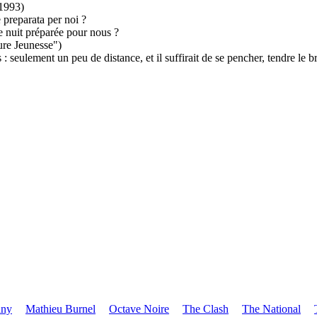
(1993)
 preparata per noi ?
de nuit préparée pour nous ?
ure Jeunesse")
: seulement un peu de distance, et il suffirait de se pencher, tendre le b
uny
Mathieu Burnel
Octave Noire
The Clash
The National