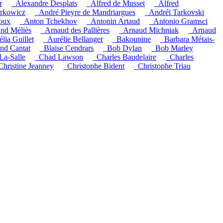
r
_Alexandre Desplats
_Alfred de Musset
_Alfred
rkowicz
_André Pieyre de Mandriargues
_Andréï Tarkovski
oux
_Anton Tchekhov
_Antonin Artaud
_Antonio Gramsci
nd Méliès
_Arnaud des Pallières
_Arnaud Michniak
_Arnaud
lia Guillet
_Aurélie Bellanger
_Bakounine
_Barbara Métais-
and Cantat
_Blaise Cendrars
_Bob Dylan
_Bob Marley
La-Salle
_Chad Lawson
_Charles Baudelaire
_Charles
Christine Jeanney
_Christophe Bident
_Christophe Triau