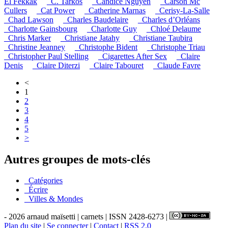
El Fekkak
_C. Tarkos
_Candice Nguyen
_Carson Mc
Cullers
_Cat Power
_Catherine Marnas
_Cerisy-La-Salle
_Chad Lawson
_Charles Baudelaire
_Charles d’Orléans
_Charlotte Gainsbourg
_Charlotte Guy
_Chloé Delaume
_Chris Marker
_Christiane Jatahy
_Christiane Taubira
_Christine Jeanney
_Christophe Bident
_Christophe Triau
_Christopher Paul Stelling
_Cigarettes After Sex
_Claire
Denis
_Claire Diterzi
_Claire Tabouret
_Claude Favre
<
1
2
3
4
5
>
Autres groupes de mots-clés
_Catégories
_Écrire
_Villes & Mondes
- 2026 arnaud maïsetti | carnets | ISSN 2428-6273 |
Plan du site
|
Se connecter
|
Contact
|
RSS 2.0