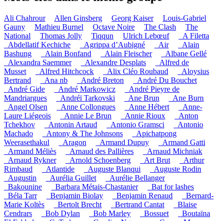
Ali Chahrour
Allen Ginsberg
Georg Kaiser
Louis-Gabriel
Gauny
Mathieu Burnel
Octave Noire
The Clash
The
National
Thomas Jolly
Tiqqun
Ulrich Lebœuf
_A Filetta
_Abdellatif Kechiche
_Agrippa d’Aubigné
_Air
_Alain
Bashung
_Alain Bonfand
_Alain Fleischer
_Albane Gellé
_Alexandra Saemmer
_Alexandre Desplats
_Alfred de
Musset
_Alfred Hitchcock
_Alix Cléo Roubaud
_Aloysius
Bertrand
_Ana nb
_André Breton
_André Du Bouchet
_André Gide
_André Markowicz
_André Pieyre de
Mandriargues
_Andréï Tarkovski
_Ane Brun
_Ane Burn
_Angel Olsen
_Anne Collongues
_Anne Hébert
_Anne-
Laure Liégeois
_Annie Le Brun
_Annie Rioux
_Anton
Tchekhov
_Antonin Artaud
_Antonio Gramsci
_Antonio
Machado
_Antony & The Johnsons
_Apichatpong
Weerasethakul
_Aragon
_Armand Dupuy
_Armand Gatti
_Armand Méliès
_Arnaud des Pallières
_Arnaud Michniak
_Arnaud Rykner
_Arnold Schoenberg
_Art Brut
_Arthur
Rimbaud
_Atlantide
_Auguste Blanqui
_Auguste Rodin
_Augustin
_Aurélia Guillet
_Aurélie Bellanger
_Bakounine
_Barbara Métais-Chastanier
_Bat for lashes
_Béla Tarr
_Benjamin Biolay
_Benjamin Renaud
_Bernard-
Marie Koltès
_Bertolt Brecht
_Bertrand Cantat
_Blaise
Cendrars
_Bob Dylan
_Bob Marley
_Bossuet
_Boutaïna