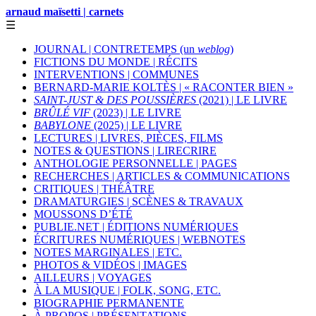
arnaud maïsetti | carnets
☰
JOURNAL | CONTRETEMPS (un
weblog
)
FICTIONS DU MONDE | RÉCITS
INTERVENTIONS | COMMUNES
BERNARD-MARIE KOLTÈS | « RACONTER BIEN »
SAINT-JUST & DES POUSSIÈRES
(2021) | LE LIVRE
BRÛLÉ VIF
(2023) | LE LIVRE
BABYLONE
(2025) | LE LIVRE
LECTURES | LIVRES, PIÈCES, FILMS
NOTES & QUESTIONS | LIRECRIRE
ANTHOLOGIE PERSONNELLE | PAGES
RECHERCHES | ARTICLES & COMMUNICATIONS
CRITIQUES | THÉÂTRE
DRAMATURGIES | SCÈNES & TRAVAUX
MOUSSONS D’ÉTÉ
PUBLIE.NET | ÉDITIONS NUMÉRIQUES
ÉCRITURES NUMÉRIQUES | WEBNOTES
NOTES MARGINALES | ETC.
PHOTOS & VIDÉOS | IMAGES
AILLEURS | VOYAGES
À LA MUSIQUE | FOLK, SONG, ETC.
BIOGRAPHIE PERMANENTE
À PROPOS | PRÉSENTATIONS