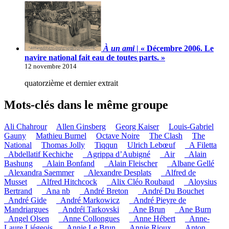
À un ami
| « Décembre 2006. Le
navire national fait eau de toutes parts. »
12 novembre 2014
quatorzième et dernier extrait
Mots-clés dans le même groupe
Ali Chahrour
Allen Ginsberg
Georg Kaiser
Louis-Gabriel
Gauny
Mathieu Burnel
Octave Noire
The Clash
The
National
Thomas Jolly
Tiqqun
Ulrich Lebœuf
_A Filetta
_Abdellatif Kechiche
_Agrippa d’Aubigné
_Air
_Alain
Bashung
_Alain Bonfand
_Alain Fleischer
_Albane Gellé
_Alexandra Saemmer
_Alexandre Desplats
_Alfred de
Musset
_Alfred Hitchcock
_Alix Cléo Roubaud
_Aloysius
Bertrand
_Ana nb
_André Breton
_André Du Bouchet
_André Gide
_André Markowicz
_André Pieyre de
Mandriargues
_Andréï Tarkovski
_Ane Brun
_Ane Burn
_Angel Olsen
_Anne Collongues
_Anne Hébert
_Anne-
Laure Liégeois
_Annie Le Brun
_Annie Rioux
_Anton