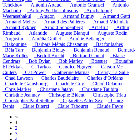
Tchekhov
_Antonin Artaud
_Antonio Gramsci
_Antonio
Machado
_Antony & The Johnsons
_Apichatpong
Weerasethakul
_Aragon
_Armand Dupuy
_Armand Gatti
_Armand Méliès
_Arnaud des Pallières
_Arnaud Michniak
_Arnaud Rykner
_Arnold Schoenberg
_Art Brut
_Arthur
Rimbaud
_Atlantide
_Auguste Blanqui
_Auguste Rodin
_Augustin
_Aurélia Guillet
_Aurélie Bellanger
_Bakounine
_Barbara Métais-Chastanier
_Bat for lashes
_Béla Tarr
_Benjamin Biolay
_Benjamin Renaud
_Bernard-
Marie Koltès
_Bertolt Brecht
_Bertrand Cantat
_Blaise
Cendrars
_Bob Dylan
_Bob Marley
_Bossuet
_Boutaïna
El Fekkak
_C. Tarkos
_Candice Nguyen
_Carson Mc
Cullers
_Cat Power
_Catherine Marnas
_Cerisy-La-Salle
_Chad Lawson
_Charles Baudelaire
_Charles d’Orléans
_Charlotte Gainsbourg
_Charlotte Guy
_Chloé Delaume
_Chris Marker
_Christiane Jatahy
_Christiane Taubira
_Christine Jeanney
_Christophe Bident
_Christophe Triau
_Christopher Paul Stelling
_Cigarettes After Sex
_Claire
Denis
_Claire Diterzi
_Claire Tabouret
_Claude Favre
<
1
2
3
4