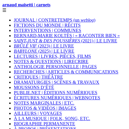
arnaud maïsetti | carnets
☰
JOURNAL | CONTRETEMPS (un
weblog
)
FICTIONS DU MONDE | RÉCITS
INTERVENTIONS | COMMUNES
BERNARD-MARIE KOLTÈS | « RACONTER BIEN »
SAINT-JUST & DES POUSSIÈRES
(2021) | LE LIVRE
BRÛLÉ VIF
(2023) | LE LIVRE
BABYLONE
(2025) | LE LIVRE
LECTURES | LIVRES, PIÈCES, FILMS
NOTES & QUESTIONS | LIRECRIRE
ANTHOLOGIE PERSONNELLE | PAGES
RECHERCHES | ARTICLES & COMMUNICATIONS
CRITIQUES | THÉÂTRE
DRAMATURGIES | SCÈNES & TRAVAUX
MOUSSONS D’ÉTÉ
PUBLIE.NET | ÉDITIONS NUMÉRIQUES
ÉCRITURES NUMÉRIQUES | WEBNOTES
NOTES MARGINALES | ETC.
PHOTOS & VIDÉOS | IMAGES
AILLEURS | VOYAGES
À LA MUSIQUE | FOLK, SONG, ETC.
BIOGRAPHIE PERMANENTE
À PROPOS | PRÉSENTATIONS