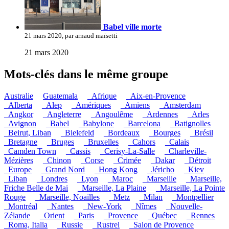
Babel ville morte
21 mars 2020, par arnaud maïsetti
21 mars 2020
Mots-clés dans le même groupe
Australie
Guatemala
_Afrique
_Aix-en-Provence
_Alberta
_Alep
_Amériques
_Amiens
_Amsterdam
_Angkor
_Angleterre
_Angoulême
_Ardennes
_Arles
_Avignon
_Babel
_Babylone
_Barcelona
_Batignolles
_Beirut, Liban
_Bielefeld
_Bordeaux
_Bourges
_Brésil
_Bretagne
_Bruges
_Bruxelles
_Cahors
_Calais
_Camden Town
_Cassis
_Cerisy-La-Salle
_Charleville-
Mézières
_Chinon
_Corse
_Crimée
_Dakar
_Détroit
_Europe
_Grand Nord
_Hong Kong
_Jéricho
_Kiev
_Liban
_Londres
_Lyon
_Maroc
_Marseille
_Marseille,
Friche Belle de Mai
_Marseille, La Plaine
_Marseille, La Pointe
Rouge
_Marseille, Noailles
_Metz
_Milan
_Montpellier
_Montréal
_Nantes
_New-York
_Nîmes
_Nouvelle-
Zélande
_Orient
_Paris
_Provence
_Québec
_Rennes
_Roma, Italia
_Russie
_Rustrel
_Salon de Provence