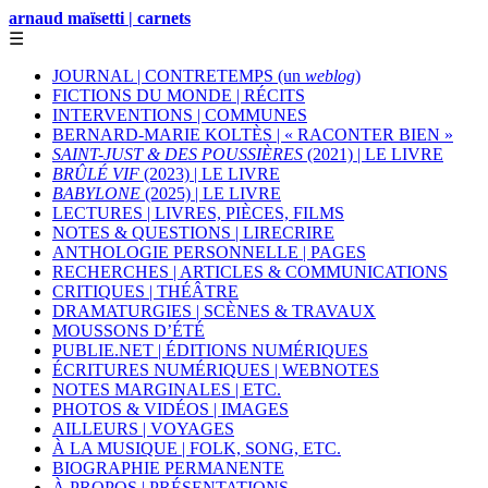
arnaud maïsetti | carnets
☰
JOURNAL | CONTRETEMPS (un
weblog
)
FICTIONS DU MONDE | RÉCITS
INTERVENTIONS | COMMUNES
BERNARD-MARIE KOLTÈS | « RACONTER BIEN »
SAINT-JUST & DES POUSSIÈRES
(2021) | LE LIVRE
BRÛLÉ VIF
(2023) | LE LIVRE
BABYLONE
(2025) | LE LIVRE
LECTURES | LIVRES, PIÈCES, FILMS
NOTES & QUESTIONS | LIRECRIRE
ANTHOLOGIE PERSONNELLE | PAGES
RECHERCHES | ARTICLES & COMMUNICATIONS
CRITIQUES | THÉÂTRE
DRAMATURGIES | SCÈNES & TRAVAUX
MOUSSONS D’ÉTÉ
PUBLIE.NET | ÉDITIONS NUMÉRIQUES
ÉCRITURES NUMÉRIQUES | WEBNOTES
NOTES MARGINALES | ETC.
PHOTOS & VIDÉOS | IMAGES
AILLEURS | VOYAGES
À LA MUSIQUE | FOLK, SONG, ETC.
BIOGRAPHIE PERMANENTE
À PROPOS | PRÉSENTATIONS