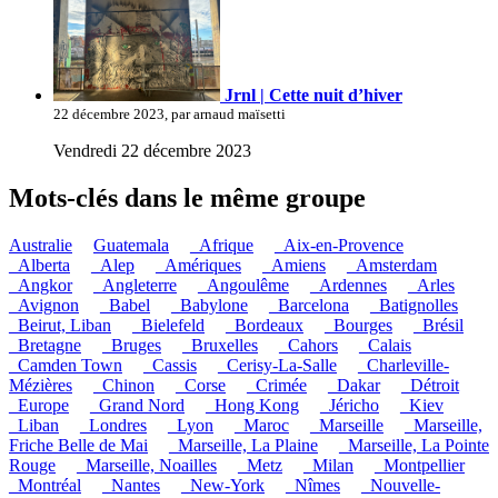
Jrnl | Cette nuit d’hiver
22 décembre 2023, par arnaud maïsetti
Vendredi 22 décembre 2023
Mots-clés dans le même groupe
Australie
Guatemala
_Afrique
_Aix-en-Provence
_Alberta
_Alep
_Amériques
_Amiens
_Amsterdam
_Angkor
_Angleterre
_Angoulême
_Ardennes
_Arles
_Avignon
_Babel
_Babylone
_Barcelona
_Batignolles
_Beirut, Liban
_Bielefeld
_Bordeaux
_Bourges
_Brésil
_Bretagne
_Bruges
_Bruxelles
_Cahors
_Calais
_Camden Town
_Cassis
_Cerisy-La-Salle
_Charleville-
Mézières
_Chinon
_Corse
_Crimée
_Dakar
_Détroit
_Europe
_Grand Nord
_Hong Kong
_Jéricho
_Kiev
_Liban
_Londres
_Lyon
_Maroc
_Marseille
_Marseille,
Friche Belle de Mai
_Marseille, La Plaine
_Marseille, La Pointe
Rouge
_Marseille, Noailles
_Metz
_Milan
_Montpellier
_Montréal
_Nantes
_New-York
_Nîmes
_Nouvelle-