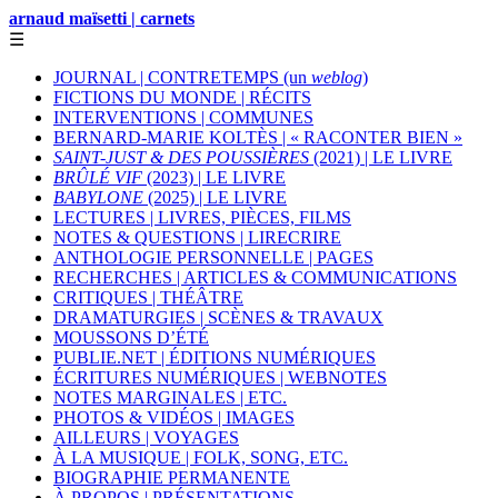
arnaud maïsetti | carnets
☰
JOURNAL | CONTRETEMPS (un
weblog
)
FICTIONS DU MONDE | RÉCITS
INTERVENTIONS | COMMUNES
BERNARD-MARIE KOLTÈS | « RACONTER BIEN »
SAINT-JUST & DES POUSSIÈRES
(2021) | LE LIVRE
BRÛLÉ VIF
(2023) | LE LIVRE
BABYLONE
(2025) | LE LIVRE
LECTURES | LIVRES, PIÈCES, FILMS
NOTES & QUESTIONS | LIRECRIRE
ANTHOLOGIE PERSONNELLE | PAGES
RECHERCHES | ARTICLES & COMMUNICATIONS
CRITIQUES | THÉÂTRE
DRAMATURGIES | SCÈNES & TRAVAUX
MOUSSONS D’ÉTÉ
PUBLIE.NET | ÉDITIONS NUMÉRIQUES
ÉCRITURES NUMÉRIQUES | WEBNOTES
NOTES MARGINALES | ETC.
PHOTOS & VIDÉOS | IMAGES
AILLEURS | VOYAGES
À LA MUSIQUE | FOLK, SONG, ETC.
BIOGRAPHIE PERMANENTE
À PROPOS | PRÉSENTATIONS