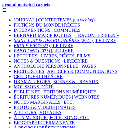
arnaud maïsetti | carnets
☰
JOURNAL | CONTRETEMPS (un
weblog
)
FICTIONS DU MONDE | RÉCITS
INTERVENTIONS | COMMUNES
BERNARD-MARIE KOLTÈS | « RACONTER BIEN »
SAINT-JUST & DES POUSSIÈRES
(2021) | LE LIVRE
BRÛLÉ VIF
(2023) | LE LIVRE
BABYLONE
(2025) | LE LIVRE
LECTURES | LIVRES, PIÈCES, FILMS
NOTES & QUESTIONS | LIRECRIRE
ANTHOLOGIE PERSONNELLE | PAGES
RECHERCHES | ARTICLES & COMMUNICATIONS
CRITIQUES | THÉÂTRE
DRAMATURGIES | SCÈNES & TRAVAUX
MOUSSONS D’ÉTÉ
PUBLIE.NET | ÉDITIONS NUMÉRIQUES
ÉCRITURES NUMÉRIQUES | WEBNOTES
NOTES MARGINALES | ETC.
PHOTOS & VIDÉOS | IMAGES
AILLEURS | VOYAGES
À LA MUSIQUE | FOLK, SONG, ETC.
BIOGRAPHIE PERMANENTE
À PROPOS | PRÉSENTATIONS