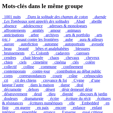
Mots-clés dans le même groupe
_1001 nuits
_
Dans la solitude des champs de coton
_
duende
_
Les Tombeaux sont appelés des solitudes
_Abad
_abeille
_absence
_adolescence
_adresses & monologues
_affrontements
_amitiés
_amour
_animaux
_anticipations
_arbre
_archives
_arts & portfolio
_arts
(etc.)
_assaut contre les frontières
_aube
_aura & ailleurs
_aurore
_autofiction
_automne
_autoportraits
_aveugle
_beau
_beauté
_bêtes et analphabètes
_blessures
_bruissements
_C. Colomb
_cadavres
_caresses
_cendres
_chair blessée
_chaos
_chevaux
_cheveux
_chien
_ciels
_cimetière
_cinéma
_clés
_colère
_collectif
_colline
_commune
_confinement
_contemporain
_contre-jour
_contribution au débat public
_corps
_correspondances
_courir
_crâne
_crépuscules
_cri
_cri des chiens
_croyance & foi
_Cygne
_d’une
langue l’autre
_dans la maison
_danse
_deal
_décramotie
_dehors
_désert
_désir demeuré désir
_désœuvrement
_deuil
_dieu
_dignité
_discours & jardin
_douleurs
_dramaturgie
_écrire
_écriture du récit
_écritures
& résistances
_écritures numériques
_elle
_Embedded
_en
finir
_en guerre
_en paix
_encore
_enfance
_enfant
intérieur
_ensemble
_errance
_Espagne
_essai critique