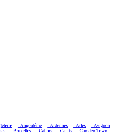
leterre
_Angoulême
_Ardennes
_Arles
_Avignon
ges
_Bruxelles
_Cahors
_Calais
_Camden Town