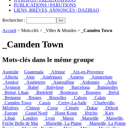
PUBLICATIONS | PARUTIONS
LIENS, BRÈVES, ANNONCES | DAZIBAO
Rechercher :
Accueil
> Mots-clés > _Villes & Mondes >
_Camden Town
_Camden Town
Mots-clés dans le même groupe
Australie
Guatemala
_Afrique
_Aix-en-Provence
_Alberta
_Alep
_Amériques
_Amiens
_Amsterdam
_Angkor
_Angleterre
_Angoulême
_Ardennes
_Arles
_Avignon
_Babel
_Babylone
_Barcelona
_Batignolles
_Beirut, Liban
_Bielefeld
_Bordeaux
_Bourges
_Brésil
_Bretagne
_Bruges
_Bruxelles
_Cahors
_Calais
_Camden Town
_Cassis
_Cerisy-La-Salle
_Charleville-
Mézières
_Chinon
_Corse
_Crimée
_Dakar
_Détroit
_Europe
_Grand Nord
_Hong Kong
_Jéricho
_Kiev
_Liban
_Londres
_Lyon
_Maroc
_Marseille
_Marseille,
Friche Belle de Mai
_Marseille, La Plaine
_Marseille, La Pointe