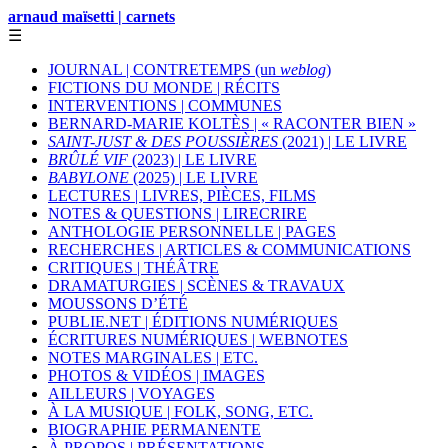
arnaud maïsetti | carnets
☰
JOURNAL | CONTRETEMPS (un
weblog
)
FICTIONS DU MONDE | RÉCITS
INTERVENTIONS | COMMUNES
BERNARD-MARIE KOLTÈS | « RACONTER BIEN »
SAINT-JUST & DES POUSSIÈRES
(2021) | LE LIVRE
BRÛLÉ VIF
(2023) | LE LIVRE
BABYLONE
(2025) | LE LIVRE
LECTURES | LIVRES, PIÈCES, FILMS
NOTES & QUESTIONS | LIRECRIRE
ANTHOLOGIE PERSONNELLE | PAGES
RECHERCHES | ARTICLES & COMMUNICATIONS
CRITIQUES | THÉÂTRE
DRAMATURGIES | SCÈNES & TRAVAUX
MOUSSONS D’ÉTÉ
PUBLIE.NET | ÉDITIONS NUMÉRIQUES
ÉCRITURES NUMÉRIQUES | WEBNOTES
NOTES MARGINALES | ETC.
PHOTOS & VIDÉOS | IMAGES
AILLEURS | VOYAGES
À LA MUSIQUE | FOLK, SONG, ETC.
BIOGRAPHIE PERMANENTE
À PROPOS | PRÉSENTATIONS