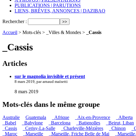
PUBLICATIONS | PARUTIONS
LIENS, BRÈVES, ANNONCES | DAZIBAO
Rechercher :
Accueil
> Mots-clés > _Villes & Mondes >
_Cassis
_Cassis
Articles
sur le magnolia invisible et présent
8 mars 2019, par arnaud maïsetti
8 mars 2019
Mots-clés dans le même groupe
Australie
Guatemala
_Afrique
_Aix-en-Provence
_Alberta
_Babel
_Babylone
_Barcelona
_Batignolles
_Beirut, Liban
_Cassis
_Cerisy-La-Salle
_Charleville-Mézières
_Chinon
_C
_Maroc
_Marseille
_Marseille, Friche Belle de Mai
_Marseille