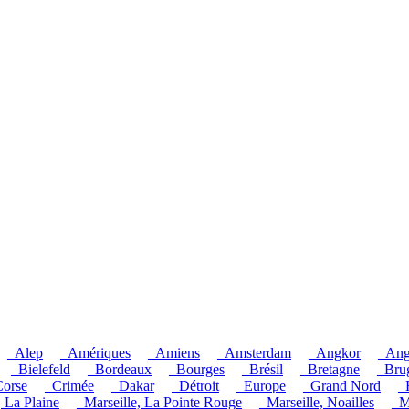
_Alep
_Amériques
_Amiens
_Amsterdam
_Angkor
_Ang
_Bielefeld
_Bordeaux
_Bourges
_Brésil
_Bretagne
_Bru
orse
_Crimée
_Dakar
_Détroit
_Europe
_Grand Nord
_
, La Plaine
_Marseille, La Pointe Rouge
_Marseille, Noailles
_M