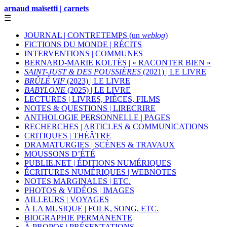
arnaud maïsetti | carnets
☰
JOURNAL | CONTRETEMPS (un
weblog
)
FICTIONS DU MONDE | RÉCITS
INTERVENTIONS | COMMUNES
BERNARD-MARIE KOLTÈS | « RACONTER BIEN »
SAINT-JUST & DES POUSSIÈRES
(2021) | LE LIVRE
BRÛLÉ VIF
(2023) | LE LIVRE
BABYLONE
(2025) | LE LIVRE
LECTURES | LIVRES, PIÈCES, FILMS
NOTES & QUESTIONS | LIRECRIRE
ANTHOLOGIE PERSONNELLE | PAGES
RECHERCHES | ARTICLES & COMMUNICATIONS
CRITIQUES | THÉÂTRE
DRAMATURGIES | SCÈNES & TRAVAUX
MOUSSONS D’ÉTÉ
PUBLIE.NET | ÉDITIONS NUMÉRIQUES
ÉCRITURES NUMÉRIQUES | WEBNOTES
NOTES MARGINALES | ETC.
PHOTOS & VIDÉOS | IMAGES
AILLEURS | VOYAGES
À LA MUSIQUE | FOLK, SONG, ETC.
BIOGRAPHIE PERMANENTE
À PROPOS | PRÉSENTATIONS