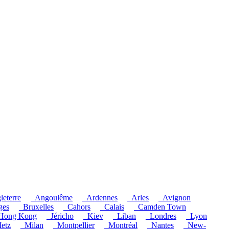
leterre
_Angoulême
_Ardennes
_Arles
_Avignon
ges
_Bruxelles
_Cahors
_Calais
_Camden Town
Hong Kong
_Jéricho
_Kiev
_Liban
_Londres
_Lyon
etz
_Milan
_Montpellier
_Montréal
_Nantes
_New-