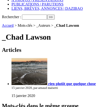
PUBLICATIONS | PARUTIONS
LIENS, BRÈVES, ANNONCES | DAZIBAO
Rechercher :
Accueil
> Mots-clés > _Auteurs >
_Chad Lawson
_Chad Lawson
Articles
rien plutôt que quelque chose
15 janvier 2020, par arnaud maïsetti
15 janvier 2020
Mots-clés dans le même groupe