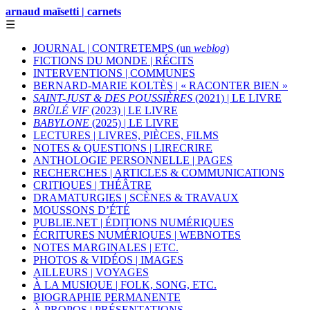
arnaud maïsetti | carnets
☰
JOURNAL | CONTRETEMPS (un
weblog
)
FICTIONS DU MONDE | RÉCITS
INTERVENTIONS | COMMUNES
BERNARD-MARIE KOLTÈS | « RACONTER BIEN »
SAINT-JUST & DES POUSSIÈRES
(2021) | LE LIVRE
BRÛLÉ VIF
(2023) | LE LIVRE
BABYLONE
(2025) | LE LIVRE
LECTURES | LIVRES, PIÈCES, FILMS
NOTES & QUESTIONS | LIRECRIRE
ANTHOLOGIE PERSONNELLE | PAGES
RECHERCHES | ARTICLES & COMMUNICATIONS
CRITIQUES | THÉÂTRE
DRAMATURGIES | SCÈNES & TRAVAUX
MOUSSONS D’ÉTÉ
PUBLIE.NET | ÉDITIONS NUMÉRIQUES
ÉCRITURES NUMÉRIQUES | WEBNOTES
NOTES MARGINALES | ETC.
PHOTOS & VIDÉOS | IMAGES
AILLEURS | VOYAGES
À LA MUSIQUE | FOLK, SONG, ETC.
BIOGRAPHIE PERMANENTE
À PROPOS | PRÉSENTATIONS