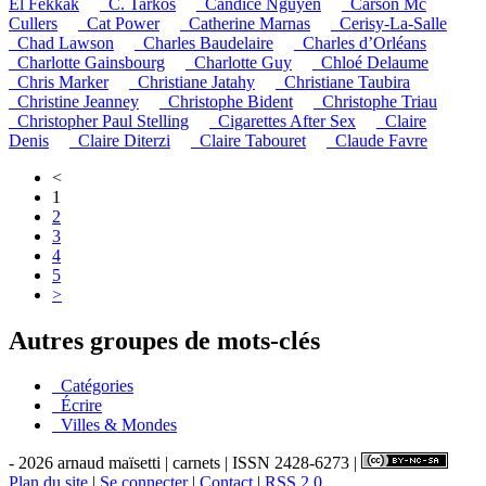
El Fekkak
_C. Tarkos
_Candice Nguyen
_Carson Mc
Cullers
_Cat Power
_Catherine Marnas
_Cerisy-La-Salle
_Chad Lawson
_Charles Baudelaire
_Charles d’Orléans
_Charlotte Gainsbourg
_Charlotte Guy
_Chloé Delaume
_Chris Marker
_Christiane Jatahy
_Christiane Taubira
_Christine Jeanney
_Christophe Bident
_Christophe Triau
_Christopher Paul Stelling
_Cigarettes After Sex
_Claire
Denis
_Claire Diterzi
_Claire Tabouret
_Claude Favre
<
1
2
3
4
5
>
Autres groupes de mots-clés
_Catégories
_Écrire
_Villes & Mondes
- 2026 arnaud maïsetti | carnets | ISSN 2428-6273 |
Plan du site
|
Se connecter
|
Contact
|
RSS 2.0