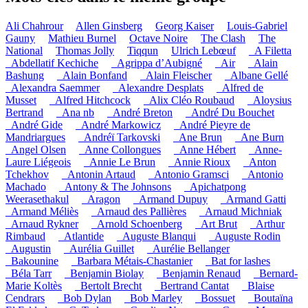
Ali Chahrour
Allen Ginsberg
Georg Kaiser
Louis-Gabriel
Gauny
Mathieu Burnel
Octave Noire
The Clash
The
National
Thomas Jolly
Tiqqun
Ulrich Lebœuf
_A Filetta
_Abdellatif Kechiche
_Agrippa d’Aubigné
_Air
_Alain
Bashung
_Alain Bonfand
_Alain Fleischer
_Albane Gellé
_Alexandra Saemmer
_Alexandre Desplats
_Alfred de
Musset
_Alfred Hitchcock
_Alix Cléo Roubaud
_Aloysius
Bertrand
_Ana nb
_André Breton
_André Du Bouchet
_André Gide
_André Markowicz
_André Pieyre de
Mandriargues
_Andréï Tarkovski
_Ane Brun
_Ane Burn
_Angel Olsen
_Anne Collongues
_Anne Hébert
_Anne-
Laure Liégeois
_Annie Le Brun
_Annie Rioux
_Anton
Tchekhov
_Antonin Artaud
_Antonio Gramsci
_Antonio
Machado
_Antony & The Johnsons
_Apichatpong
Weerasethakul
_Aragon
_Armand Dupuy
_Armand Gatti
_Armand Méliès
_Arnaud des Pallières
_Arnaud Michniak
_Arnaud Rykner
_Arnold Schoenberg
_Art Brut
_Arthur
Rimbaud
_Atlantide
_Auguste Blanqui
_Auguste Rodin
_Augustin
_Aurélia Guillet
_Aurélie Bellanger
_Bakounine
_Barbara Métais-Chastanier
_Bat for lashes
_Béla Tarr
_Benjamin Biolay
_Benjamin Renaud
_Bernard-
Marie Koltès
_Bertolt Brecht
_Bertrand Cantat
_Blaise
Cendrars
_Bob Dylan
_Bob Marley
_Bossuet
_Boutaïna