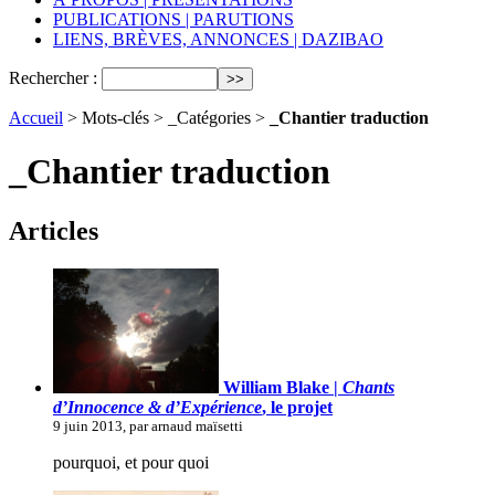
PUBLICATIONS | PARUTIONS
LIENS, BRÈVES, ANNONCES | DAZIBAO
Rechercher :
Accueil
> Mots-clés > _Catégories >
_Chantier traduction
_Chantier traduction
Articles
William Blake |
Chants
d’Innocence & d’Expérience
, le projet
9 juin 2013, par arnaud maïsetti
pourquoi, et pour quoi