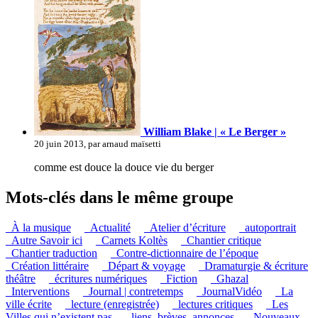
William Blake | « Le Berger »
20 juin 2013, par arnaud maïsetti
comme est douce la douce vie du berger
Mots-clés dans le même groupe
_À la musique
_Actualité
_Atelier d’écriture
_autoportrait
_Autre Savoir ici
_Carnets Koltès
_Chantier critique
_Chantier traduction
_Contre-dictionnaire de l’époque
_Création littéraire
_Départ & voyage
_Dramaturgie & écriture
théâtre
_écritures numériques
_Fiction
_Ghazal
_Interventions
_Journal | contretemps
_JournalVidéo
_La
ville écrite
_lecture (enregistrée)
_lectures critiques
_Les
Villes qui n’existent pas
_liens, brèves, annonces
_Nouveaux