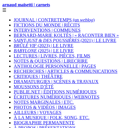
arnaud maïsetti | carnets
☰
JOURNAL | CONTRETEMPS (un
weblog
)
FICTIONS DU MONDE | RÉCITS
INTERVENTIONS | COMMUNES
BERNARD-MARIE KOLTÈS | « RACONTER BIEN »
SAINT-JUST & DES POUSSIÈRES
(2021) | LE LIVRE
BRÛLÉ VIF
(2023) | LE LIVRE
BABYLONE
(2025) | LE LIVRE
LECTURES | LIVRES, PIÈCES, FILMS
NOTES & QUESTIONS | LIRECRIRE
ANTHOLOGIE PERSONNELLE | PAGES
RECHERCHES | ARTICLES & COMMUNICATIONS
CRITIQUES | THÉÂTRE
DRAMATURGIES | SCÈNES & TRAVAUX
MOUSSONS D’ÉTÉ
PUBLIE.NET | ÉDITIONS NUMÉRIQUES
ÉCRITURES NUMÉRIQUES | WEBNOTES
NOTES MARGINALES | ETC.
PHOTOS & VIDÉOS | IMAGES
AILLEURS | VOYAGES
À LA MUSIQUE | FOLK, SONG, ETC.
BIOGRAPHIE PERMANENTE
À PROPOS | PRÉSENTATIONS