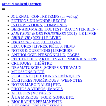
arnaud maïsetti | carnets
☰
JOURNAL | CONTRETEMPS (un
weblog
)
FICTIONS DU MONDE | RÉCITS
INTERVENTIONS | COMMUNES
BERNARD-MARIE KOLTÈS | « RACONTER BIEN »
SAINT-JUST & DES POUSSIÈRES
(2021) | LE LIVRE
BRÛLÉ VIF
(2023) | LE LIVRE
BABYLONE
(2025) | LE LIVRE
LECTURES | LIVRES, PIÈCES, FILMS
NOTES & QUESTIONS | LIRECRIRE
ANTHOLOGIE PERSONNELLE | PAGES
RECHERCHES | ARTICLES & COMMUNICATIONS
CRITIQUES | THÉÂTRE
DRAMATURGIES | SCÈNES & TRAVAUX
MOUSSONS D’ÉTÉ
PUBLIE.NET | ÉDITIONS NUMÉRIQUES
ÉCRITURES NUMÉRIQUES | WEBNOTES
NOTES MARGINALES | ETC.
PHOTOS & VIDÉOS | IMAGES
AILLEURS | VOYAGES
À LA MUSIQUE | FOLK, SONG, ETC.
BIOGRAPHIE PERMANENTE
À PROPOS | PRÉSENTATIONS