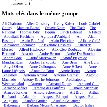
lumière (…)
Mots-clés dans le même groupe
Ali Chahrour
Allen Ginsberg
Georg Kaiser
Louis-Gabriel
Gauny
Mathieu Burnel
Octave Noire
The Clash
The
National
Thomas Jolly
Tiqqun
Ulrich Lebœuf
_A Filetta
_Abdellatif Kechiche
_Agrippa d’Aubigné
_Air
_Alain
Bashung
_Alain Bonfand
_Alain Fleischer
_Albane Gellé
_Alexandra Saemmer
_Alexandre Desplats
_Alfred de
Musset
_Alfred Hitchcock
_Alix Cléo Roubaud
_Aloysius
Bertrand
_Ana nb
_André Breton
_André Du Bouchet
_André Gide
_André Markowicz
_André Pieyre de
Mandriargues
_Andréï Tarkovski
_Ane Brun
_Ane Burn
_Angel Olsen
_Anne Collongues
_Anne Hébert
_Anne-
Laure Liégeois
_Annie Le Brun
_Annie Rioux
_Anton
Tchekhov
_Antonin Artaud
_Antonio Gramsci
_Antonio
Machado
_Antony & The Johnsons
_Apichatpong
Weerasethakul
_Aragon
_Armand Dupuy
_Armand Gatti
_Armand Méliès
_Arnaud des Pallières
_Arnaud Michniak
_Arnaud Rykner
_Arnold Schoenberg
_Art Brut
_Arthur
Rimbaud
_Atlantide
_Auguste Blanqui
_Auguste Rodin
_Augustin
_Aurélia Guillet
_Aurélie Bellanger
_Bakounine
_Barbara Métais-Chastanier
_Bat for lashes