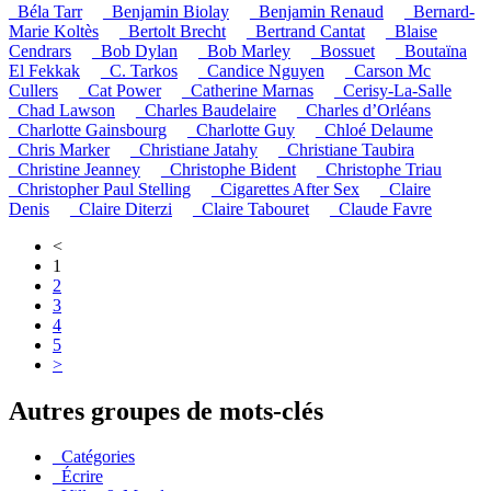
_Béla Tarr
_Benjamin Biolay
_Benjamin Renaud
_Bernard-
Marie Koltès
_Bertolt Brecht
_Bertrand Cantat
_Blaise
Cendrars
_Bob Dylan
_Bob Marley
_Bossuet
_Boutaïna
El Fekkak
_C. Tarkos
_Candice Nguyen
_Carson Mc
Cullers
_Cat Power
_Catherine Marnas
_Cerisy-La-Salle
_Chad Lawson
_Charles Baudelaire
_Charles d’Orléans
_Charlotte Gainsbourg
_Charlotte Guy
_Chloé Delaume
_Chris Marker
_Christiane Jatahy
_Christiane Taubira
_Christine Jeanney
_Christophe Bident
_Christophe Triau
_Christopher Paul Stelling
_Cigarettes After Sex
_Claire
Denis
_Claire Diterzi
_Claire Tabouret
_Claude Favre
<
1
2
3
4
5
>
Autres groupes de mots-clés
_Catégories
_Écrire