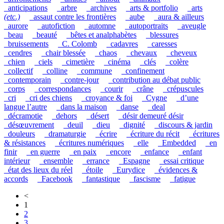
_anticipations
_arbre
_archives
_arts & portfolio
_arts
(etc.)
_assaut contre les frontières
_aube
_aura & ailleurs
_aurore
_autofiction
_automne
_autoportraits
_aveugle
_beau
_beauté
_bêtes et analphabètes
_blessures
_bruissements
_C. Colomb
_cadavres
_caresses
_cendres
_chair blessée
_chaos
_chevaux
_cheveux
_chien
_ciels
_cimetière
_cinéma
_clés
_colère
_collectif
_colline
_commune
_confinement
_contemporain
_contre-jour
_contribution au débat public
_corps
_correspondances
_courir
_crâne
_crépuscules
_cri
_cri des chiens
_croyance & foi
_Cygne
_d’une
langue l’autre
_dans la maison
_danse
_deal
_décramotie
_dehors
_désert
_désir demeuré désir
_désœuvrement
_deuil
_dieu
_dignité
_discours & jardin
_douleurs
_dramaturgie
_écrire
_écriture du récit
_écritures
& résistances
_écritures numériques
_elle
_Embedded
_en
finir
_en guerre
_en paix
_encore
_enfance
_enfant
intérieur
_ensemble
_errance
_Espagne
_essai critique
_état des lieux du réel
_étoile
_Eurydice
_évidences &
accords
_Facebook
_fantastique
_fascisme
_fatigue
<
1
2
3