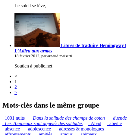
Le soleil se lève,
Libres de traduire Hemingway |
L’Adieu aux armes
18 février 2012, par arnaud maïsetti
Soutien à publie.net
<
1
2
>
Mots-clés dans le même groupe
_1001 nuits
_
Dans la solitude des champs de coton
_
duende
_
Les Tombeaux sont appelés des solitudes
_Abad
_abeille
_absence
_adolescence
_adresses & monologues
_affrontements
_amitiés
_amour
_animaux