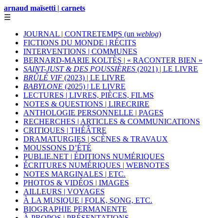
arnaud maïsetti | carnets
☰
JOURNAL | CONTRETEMPS (un
weblog
)
FICTIONS DU MONDE | RÉCITS
INTERVENTIONS | COMMUNES
BERNARD-MARIE KOLTÈS | « RACONTER BIEN »
SAINT-JUST & DES POUSSIÈRES
(2021) | LE LIVRE
BRÛLÉ VIF
(2023) | LE LIVRE
BABYLONE
(2025) | LE LIVRE
LECTURES | LIVRES, PIÈCES, FILMS
NOTES & QUESTIONS | LIRECRIRE
ANTHOLOGIE PERSONNELLE | PAGES
RECHERCHES | ARTICLES & COMMUNICATIONS
CRITIQUES | THÉÂTRE
DRAMATURGIES | SCÈNES & TRAVAUX
MOUSSONS D’ÉTÉ
PUBLIE.NET | ÉDITIONS NUMÉRIQUES
ÉCRITURES NUMÉRIQUES | WEBNOTES
NOTES MARGINALES | ETC.
PHOTOS & VIDÉOS | IMAGES
AILLEURS | VOYAGES
À LA MUSIQUE | FOLK, SONG, ETC.
BIOGRAPHIE PERMANENTE
À PROPOS | PRÉSENTATIONS